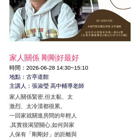
家人關係 剛剛好最好
時間：2026-06-28 14:30~15:10
地點：古亭道館
主講人：張淑瑩 高中輔導老師
家人關係緊密,但太黏、太
激烈、太冷漠都很累。
一回家就關進房間的年輕人
,其實很渴望關心,如何與家
人保有「剛剛好」的距離與