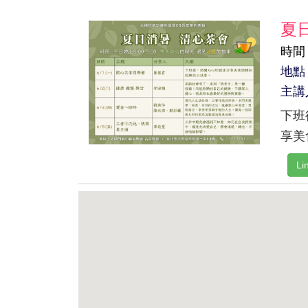
夏
時間：
地點
主講
下班
享美
L