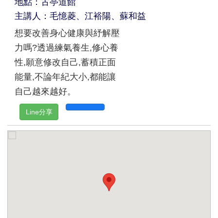
地點：古亭道館
主講人：毛憶菱、江裕陽、蘇和益
想要改善身心健康與紓解壓
力嗎?透過練氣養生,修心養
性,願意修改自己,蓄積正面
能量,不論年紀大小,都能讓
自己越來越好。
Line分享