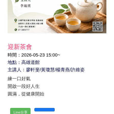
迎新茶會
時間：2026-05-23 15:00~
地點：高雄道館
主講人：廖軒斐/黃瓊慧/楊青燕/許維姿
練一口好氣
開啟一段好人生
圓滿，從健康開始
Line分享