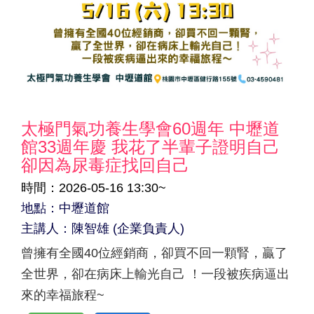
太極門氣功養生學會60週年 中壢道
館33週年慶 我花了半輩子證明自己
卻因為尿毒症找回自己
時間：2026-05-16 13:30~
地點：中壢道館
主講人：陳智雄 (企業負責人)
曾擁有全國40位經銷商，卻買不回一顆腎，贏了
全世界，卻在病床上輸光自己 ！一段被疾病逼出
來的幸福旅程~