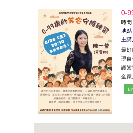
0-
時間：
地點
主講
最好
現自
護齒
全家
L