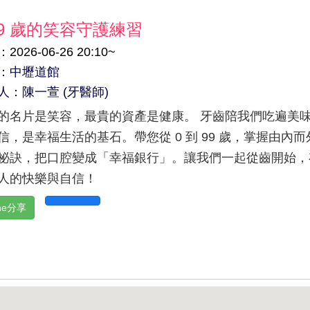
99 歲的笑容守護練習
2026-06-26 20:10~
：中壢道館
人：陳一萱 (牙醫師)
的名片是笑容，最貴的資產是健康。 牙齒陪我們吃遍美
信，是幸福生活的基石。帶您從 0 到 99 歲，掌握由內而
祕訣，把口腔變成「幸福銀行」。讓我們一起從齒開始，
人的快樂與自信！
ine分享