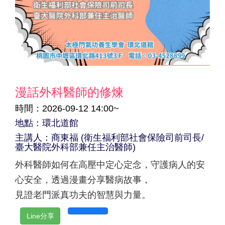
漫話外科醫師的修煉
時間：2026-09-12 14:00~
地點：環北道館
主講人：商東福 (衛生福利部社會保險司前司長/
臺大醫院外科部兼任主治醫師)
外科醫師如何在高壓中定心定念，守護病人的安
心安全，透過漫畫分享醫病故事，
見證老門派真功夫的智慧與力量。
Line分享