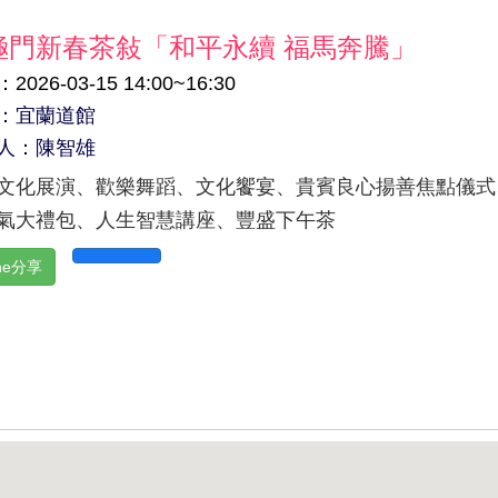
極門新春茶敍「和平永續 福馬奔騰」
2026-03-15 14:00~16:30
：宜蘭道館
人：陳智雄
文化展演、歡樂舞蹈、文化饗宴、貴賓良心揚善焦點儀式
氣大禮包、人生智慧講座、豐盛下午茶
ine分享