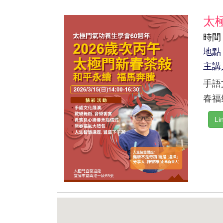
太
時間：
地點
主講
手語
春福
L