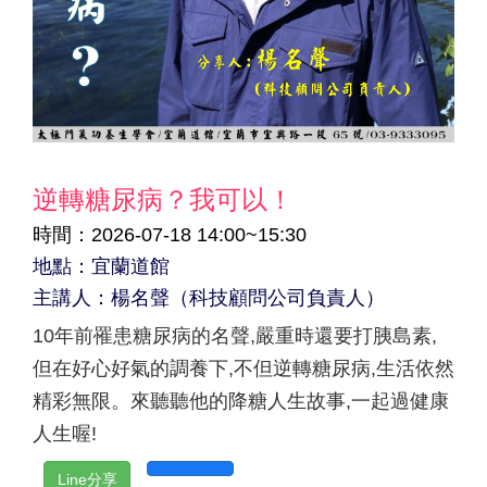
逆轉糖尿病？我可以！
時間：2026-07-18 14:00~15:30
地點：宜蘭道館
主講人：楊名聲（科技顧問公司負責人）
10年前罹患糖尿病的名聲,嚴重時還要打胰島素,
但在好心好氣的調養下,不但逆轉糖尿病,生活依然
精彩無限。來聽聽他的降糖人生故事,一起過健康
人生喔!
Line分享