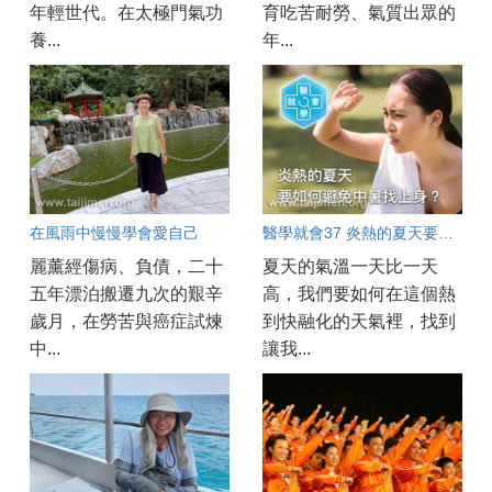
年輕世代。在太極門氣功
育吃苦耐勞、氣質出眾的
養...
年...
在風雨中慢慢學會愛自己
醫學就會37 炎熱的夏天要如何避免中暑找上身？
麗薰經傷病、負債，二十
夏天的氣溫一天比一天
五年漂泊搬遷九次的艱辛
高，我們要如何在這個熱
歲月，在勞苦與癌症試煉
到快融化的天氣裡，找到
中...
讓我...