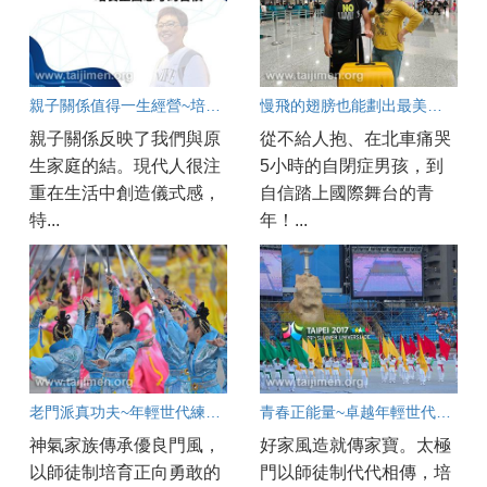
親子關係值得一生經營~培養...
慢飛的翅膀也能劃出最美的弧線
親子關係反映了我們與原
從不給人抱、在北車痛哭
生家庭的結。現代人很注
5小時的自閉症男孩，到
重在生活中創造儀式感，
自信踏上國際舞台的青
特...
年！...
老門派真功夫~年輕世代練到的心功夫
青春正能量~卓越年輕世代的實踐之路
神氣家族傳承優良門風，
好家風造就傳家寶。太極
以師徒制培育正向勇敢的
門以師徒制代代相傳，培