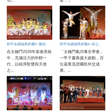
包...
妻，...
和平永續福馬奔騰5~愛的天使賜福人間
和平永續福馬奔騰4~良心英雄情滿人間
在太極門2026年新春茶敍
「太極門氣功養生學會」
中，充滿活力的年輕一
一甲子慶典盛大啟動，百
代，以純淨歌聲與天使
位嘉賓見證國民外交成
之...
果。...