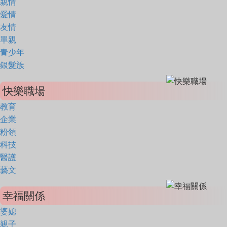
親情
愛情
友情
單親
青少年
銀髮族
快樂職場
教育
企業
粉領
科技
醫護
藝文
幸福關係
婆媳
親子