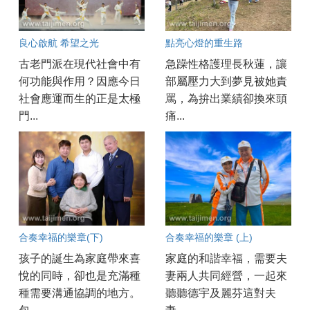
良心啟航 希望之光
點亮心燈的重生路
古老門派在現代社會中有
急躁性格護理長秋蓮，讓
何功能與作用？因應今日
部屬壓力大到夢見被她責
社會應運而生的正是太極
罵，為拚出業績卻換來頭
門...
痛...
合奏幸福的樂章(下)
合奏幸福的樂章 (上)
孩子的誕生為家庭帶來喜
家庭的和諧幸福，需要夫
悅的同時，卻也是充滿種
妻兩人共同經營，一起來
種需要溝通協調的地方。
聽聽德宇及麗芬這對夫