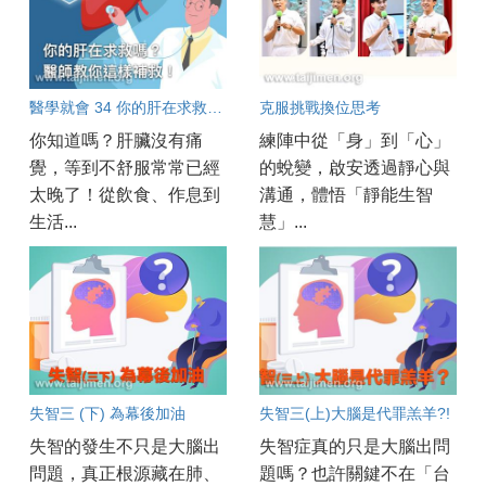
醫學就會 34 你的肝在求救嗎？醫師教你這樣補救！
克服挑戰換位思考
你知道嗎？肝臟沒有痛
練陣中從「身」到「心」
覺，等到不舒服常常已經
的蛻變，啟安透過靜心與
太晚了！從飲食、作息到
溝通，體悟「靜能生智
生活...
慧」...
失智三 (下) 為幕後加油
失智三(上)大腦是代罪羔羊?!
失智的發生不只是大腦出
失智症真的只是大腦出問
問題，真正根源藏在肺、
題嗎？也許關鍵不在「台