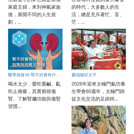
家庭主婦，來到神氣家族
的時代，大多數人的生
後，展開不同的人生規
活，總是充斥著忙、盲、
劃，...
茫，...
醫學就會36 腎不好會有什麼症狀？別等到洗腎才發現！
慶端陽祈太平
喝水太少、愛吃重鹹、亂
2026年迎來太極門氣功養
吃止痛藥，其實都很傷
生學會60週年，太極門師
腎。了解腎臟功能與傷腎
徒文化交流的足跡跨...
習慣...