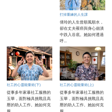
打掉重練的人生課
倩玲的人生曾順風順水，
卻在丈夫罹癌與身心崩潰
中跌入谷底。她如何透過
呼...
社工的心靈能量術(下)
社工的心靈能量術(上)
從事多年家暴社工服務的
從事多年家暴社工服務的
玉華，面對極具挑戰且高
玉華，面對極具挑戰且高
壓的助人工作。她如何克
壓的助人工作。她如何克
服...
服...