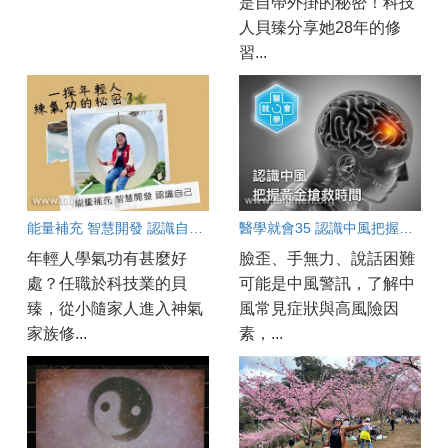
是自帶外掛的秘密！科技
人貝臻分享她28年的修
習...
能量補充 智慧開發 認識自己～一探年輕人練氣功的秘密？
醫學就會35 認識中風把握黃金搶救時間
年輕人學氣功有甚麼好
臉歪、手無力、說話困難
處？任職於科技業的貝
可能是中風警訊，了解中
臻，從小隨家人進入神氣
風常見症狀與高風險因
家族修...
素，...