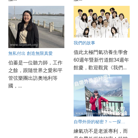
我們的故事
值此太極門氣功養生學會
無私付出 創造無限真愛
60週年暨新竹道館34週年
伯蓁是一位聽力師，工作
館慶，歡迎觀賞《我們...
之餘，跟隨世界之愛和平
管弦樂團出訪奧地利等
國，...
自帶外掛的秘密？～一探現代年輕人的氣功進化論
練氣功不是老派專利，而