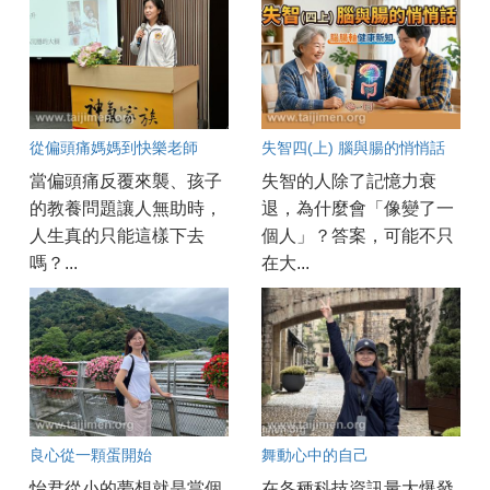
從偏頭痛媽媽到快樂老師
失智四(上) 腦與腸的悄悄話
當偏頭痛反覆來襲、孩子
失智的人除了記憶力衰
的教養問題讓人無助時，
退，為什麼會「像變了一
人生真的只能這樣下去
個人」？答案，可能不只
嗎？...
在大...
良心從一顆蛋開始
舞動心中的自己
怡君從小的夢想就是當個
在各種科技資訊量大爆發