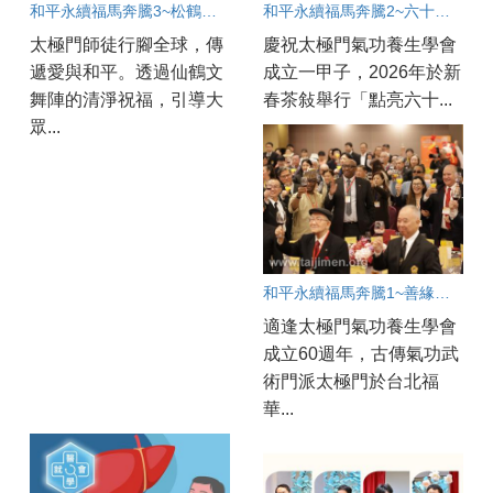
和平永續福馬奔騰3~松鶴同春福滿人間
和平永續福馬奔騰2~六十啟動愛滿人間
太極門師徒行腳全球，傳
慶祝太極門氣功養生學會
遞愛與和平。透過仙鶴文
成立一甲子，2026年於新
舞陣的清淨祝福，引導大
春茶敍舉行「點亮六十...
眾...
和平永續福馬奔騰1~善緣匯聚春滿人間
適逢太極門氣功養生學會
成立60週年，古傳氣功武
術門派太極門於台北福
華...