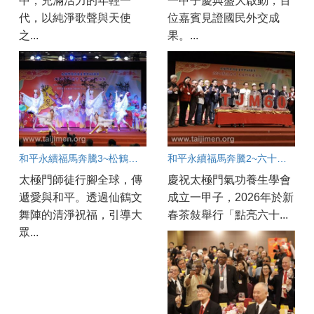
中，充滿活力的年輕一
一甲子慶典盛大啟動，百
代，以純淨歌聲與天使
位嘉賓見證國民外交成
之...
果。...
和平永續福馬奔騰3~松鶴同春福滿人間
和平永續福馬奔騰2~六十啟動愛滿人間
太極門師徒行腳全球，傳
慶祝太極門氣功養生學會
遞愛與和平。透過仙鶴文
成立一甲子，2026年於新
舞陣的清淨祝福，引導大
春茶敍舉行「點亮六十...
眾...