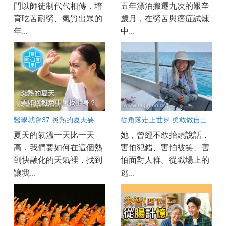
門以師徒制代代相傳，培
五年漂泊搬遷九次的艱辛
育吃苦耐勞、氣質出眾的
歲月，在勞苦與癌症試煉
年...
中...
醫學就會37 炎熱的夏天要如何避免中暑找上身？
從角落走上世界 勇敢做自己
夏天的氣溫一天比一天
她，曾經不敢抬頭說話，
高，我們要如何在這個熱
害怕犯錯、害怕被笑、害
到快融化的天氣裡，找到
怕面對人群。從職場上的
讓我...
逃...