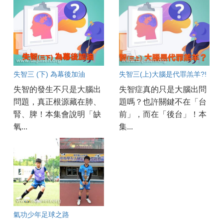
失智三 (下) 為幕後加油
失智三(上)大腦是代罪羔羊?!
失智的發生不只是大腦出
失智症真的只是大腦出問
問題，真正根源藏在肺、
題嗎？也許關鍵不在「台
腎、脾！本集會說明「缺
前」，而在「後台」！本
氧...
集...
氣功少年足球之路