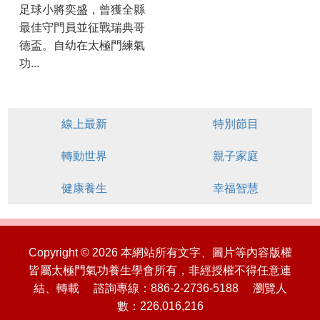
足球小將奕盛，曾獲全縣
最佳守門員並征戰瑞典哥
德盃。自幼在太極門練氣
功...
線上最新
特別節目
轉動世界
親子家庭
健康養生
幸福智慧
Copyright © 2026 本網站所有文字、圖片等內容版權
皆屬太極門氣功養生學會所有，非經授權不得任意連
結、轉載 諮詢專線：886-2-2736-5188 瀏覽人
數：226,016,216