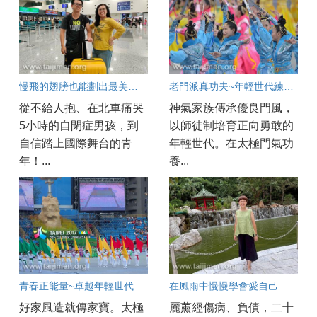
慢飛的翅膀也能劃出最美的弧線
老門派真功夫~年輕世代練到的心功夫
從不給人抱、在北車痛哭
神氣家族傳承優良門風，
5小時的自閉症男孩，到
以師徒制培育正向勇敢的
自信踏上國際舞台的青
年輕世代。在太極門氣功
年！...
養...
青春正能量~卓越年輕世代的實踐之路
在風雨中慢慢學會愛自己
好家風造就傳家寶。太極
麗薰經傷病、負債，二十