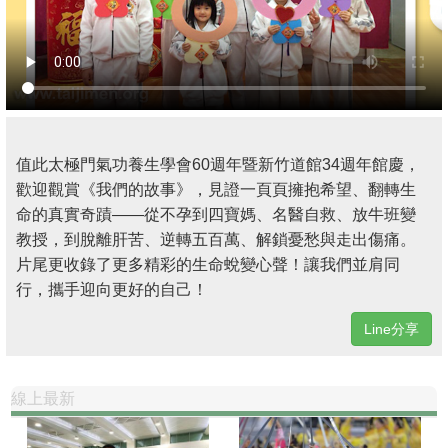
值此太極門氣功養生學會60週年暨新竹道館34週年館慶，
歡迎觀賞《我們的故事》，見證一頁頁擁抱希望、翻轉生
命的真實奇蹟——從不孕到四寶媽、名醫自救、放牛班變
教授，到脫離肝苦、逆轉五百萬、解鎖憂愁與走出傷痛。
片尾更收錄了更多精彩的生命蛻變心聲！讓我們並肩同
行，攜手迎向更好的自己！
Line分享
線上最新