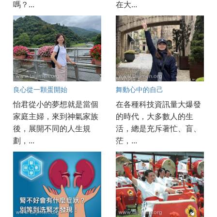
嗎？...
在大...
良心從一顆蛋開始
舞動心中的自己
怡君從小的夢想就是當個
在各種科技資訊量大爆發
家庭主婦，來到神氣家族
的時代，大多數人的生
後，展開不同的人生規
活，總是充斥著忙、盲、
劃，...
茫，...