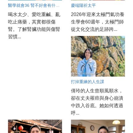
醫學就會36 腎不好會有什麼症狀？別等到洗腎才發現！
慶端陽祈太平
喝水太少、愛吃重鹹、亂
2026年迎來太極門氣功養
吃止痛藥，其實都很傷
生學會60週年，太極門師
腎。了解腎臟功能與傷腎
徒文化交流的足跡跨...
習慣...
打掉重練的人生課
倩玲的人生曾順風順水，
卻在丈夫罹癌與身心崩潰
中跌入谷底。她如何透過
呼...