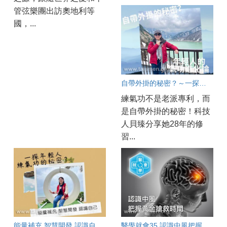
管弦樂團出訪奧地利等
國，...
自帶外掛的秘密？～一探現代年輕人的氣功進化論
練氣功不是老派專利，而
是自帶外掛的秘密！科技
人貝臻分享她28年的修
習...
能量補充 智慧開發 認識自己～一探年輕人練氣功的秘密？
醫學就會35 認識中風把握黃金搶救時間