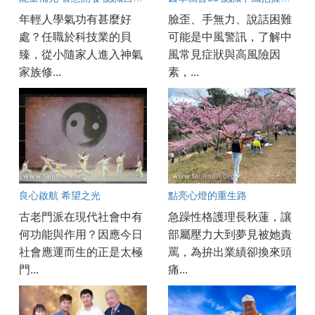
年輕人學氣功有甚麼好
臉歪、手無力、說話困難
處？任職於科技業的貝
可能是中風警訊，了解中
臻，從小隨家人進入神氣
風常見症狀與高風險因
家族修...
素，...
良心啟航 希望之光
點亮心燈的重生路
古老門派在現代社會中有
急躁性格護理長秋蓮，讓
何功能與作用？因應今日
部屬壓力大到夢見被她責
社會應運而生的正是太極
罵，為拚出業績卻換來頭
門...
痛...