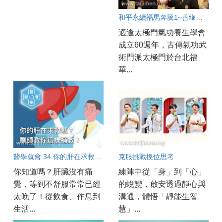
和平永續福馬奔騰1~善緣匯聚春滿人間
適逢太極門氣功養生學會
成立60週年，古傳氣功武
術門派太極門於台北福
華...
醫學就會 34 你的肝在求救嗎？醫師教你這樣補救！
克服挑戰換位思考
你知道嗎？肝臟沒有痛
練陣中從「身」到「心」
覺，等到不舒服常常已經
的蛻變，啟安透過靜心與
太晚了！從飲食、作息到
溝通，體悟「靜能生智
生活...
慧」...