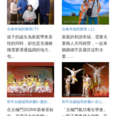
合奏幸福的樂章(下)
合奏幸福的樂章 (上)
孩子的誕生為家庭帶來喜
家庭的和諧幸福，需要夫
悅的同時，卻也是充滿種
妻兩人共同經營，一起來
種需要溝通協調的地方。
聽聽德宇及麗芬這對夫
包...
妻，...
和平永續福馬奔騰5~愛的天使賜福人間
和平永續福馬奔騰4~良心英雄情滿人間
在太極門2026年新春茶敍
「太極門氣功養生學會」