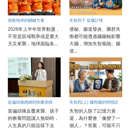
拯救地球的關鍵力量
失智四下 從腸計憶
2026年上半年世界動盪，
便秘、腸道發炎、菌群失
不管是區域戰爭或是重大
衡都可能透過腦腸軸影響
天災來襲，地球面臨各...
大腦，增加失智風險。腸
道...
從偏頭痛媽媽到快樂老師
失智四(上) 腦與腸的悄悄話
當偏頭痛反覆來襲、孩子
失智的人除了記憶力衰
的教養問題讓人無助時，
退，為什麼會「像變了一
人生真的只能這樣下去
個人」？答案，可能不只