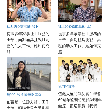
社工的心靈能量術(下)
社工的心靈能量術(上)
從事多年家暴社工服務的
從事多年家暴社工服務的
玉華，面對極具挑戰且高
玉華，面對極具挑戰且高
壓的助人工作。她如何克
壓的助人工作。她如何克
服...
服...
我們的故事
值此太極門氣功養生學會
無私付出 創造無限真愛
60週年暨新竹道館34週年
伯蓁是一位聽力師，工作
館慶，歡迎觀賞《我們...
之餘，跟隨世界之愛和平