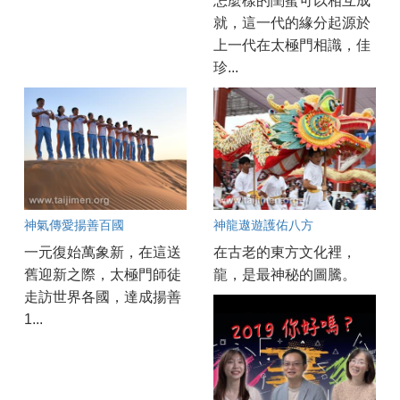
怎麼樣的閨蜜可以相互成
就，這一代的緣分起源於
上一代在太極門相識，佳
珍...
神氣傳愛揚善百國
神龍遨遊護佑八方
一元復始萬象新，在這送
在古老的東方文化裡，
舊迎新之際，太極門師徒
龍，是最神秘的圖騰。
走訪世界各國，達成揚善
1...