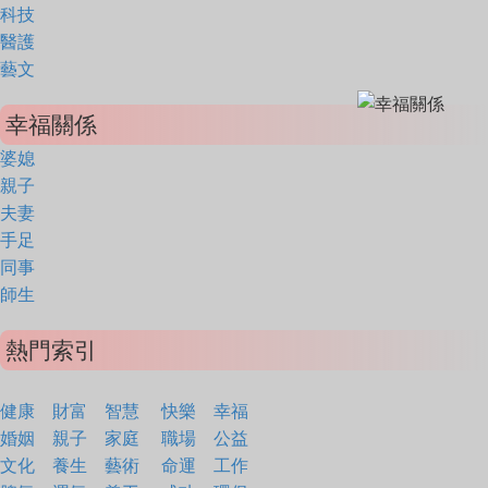
科技
醫護
藝文
幸福關係
婆媳
親子
夫妻
手足
同事
師生
熱門索引
健康
財富
智慧
快樂
幸福
婚姻
親子
家庭
職場
公益
文化
養生
藝術
命運
工作