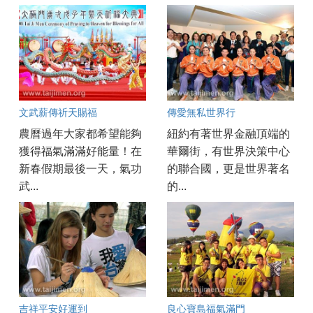
文武薪傳祈天賜福
傳愛無私世界行
農曆過年大家都希望能夠
紐約有著世界金融頂端的
獲得福氣滿滿好能量！在
華爾街，有世界決策中心
新春假期最後一天，氣功
的聯合國，更是世界著名
武...
的...
吉祥平安好運到
良心寶島福氣滿門