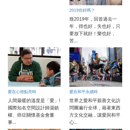
2019你好嗎？
致2019年，回首過去一
年，得也好，失也好，只
要放下就好！樂也好，
苦...
愛在心燈點亮時
愛在和平永續時
人間最暖的溫度是「愛」!
世界之愛和平親善文化訪
國際知名空間設計師湯鎮
問團遍行全球，藉著東西
權、癌症關懷基金會董
方文化交融，讓愛與和平
事...
心...