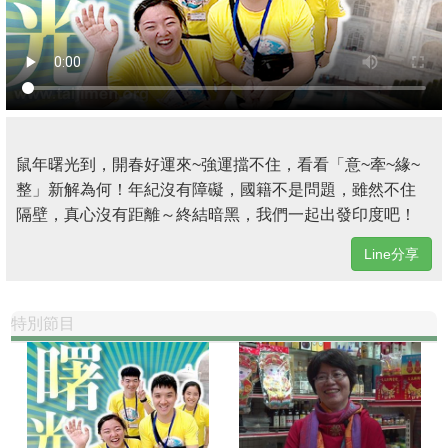
鼠年曙光到，開春好運來~強運擋不住，看看「意~牽~緣~
整」新解為何！年紀沒有障礙，國籍不是問題，雖然不住
隔壁，真心沒有距離～終結暗黑，我們一起出發印度吧！
Line分享
特別節目