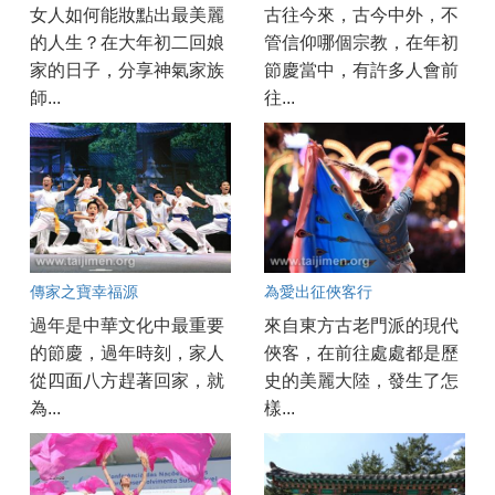
女人如何能妝點出最美麗
古往今來，古今中外，不
的人生？在大年初二回娘
管信仰哪個宗教，在年初
家的日子，分享神氣家族
節慶當中，有許多人會前
師...
往...
傳家之寶幸福源
為愛出征俠客行
過年是中華文化中最重要
來自東方古老門派的現代
的節慶，過年時刻，家人
俠客，在前往處處都是歷
從四面八方趕著回家，就
史的美麗大陸，發生了怎
為...
樣...