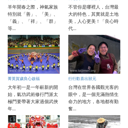
羊年開春之際，神氣家族
不管你是哪裡人，台灣最
特別就「善」、「美」、
大的特色，其實就是土地
「義」、「祥」、「群」
美，人心更美！「良心時
等...
代...
菁英賀歲良心啟福
行行歡喜出狀元
大年初一是一年嶄新的開
台灣在世界各國觀光客的
始，氣功武術修行門派太
眼中，是一個充滿熱情生
極門要帶著大家過個武俠
命力的地方，各地都有勤
年...
奮...