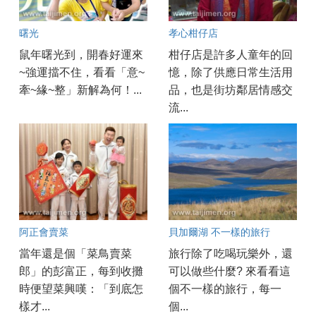
曙光
孝心柑仔店
鼠年曙光到，開春好運來
柑仔店是許多人童年的回
~強運擋不住，看看「意~
憶，除了供應日常生活用
牽~緣~整」新解為何！...
品，也是街坊鄰居情感交
流...
阿正會賣菜
貝加爾湖 不一樣的旅行
當年還是個「菜鳥賣菜
旅行除了吃喝玩樂外，還
郎」的彭富正，每到收攤
可以做些什麼? 來看看這
時便望菜興嘆：「到底怎
個不一樣的旅行，每一
樣才...
個...