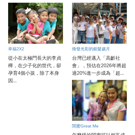
幸福2X2
煥發光彩的銀髮歲月
從小在太極門長大的李貞
台灣已經邁入「高齡社
樺，在少子化的世代，卻
會」，預估在2026年將超
孕育4個小孩，除了本身
過20%進一步成為「超...
因...
閨蜜Great Me