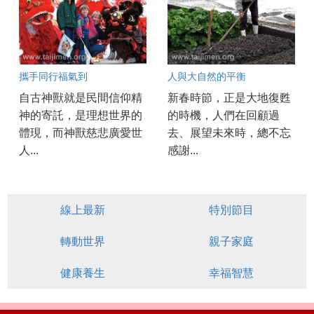
攜手同行福氣到
人與大自然的平衡
自古神獸就是民間信仰精
新春時節，正是大地復甦
神的寄託，是理想世界的
的時機，人們在回顧過
體現，而神獸慈悲廣愛世
去、展望未來時，總不忘
人...
感謝...
線上最新
特別節目
轉動世界
親子家庭
健康養生
幸福智慧