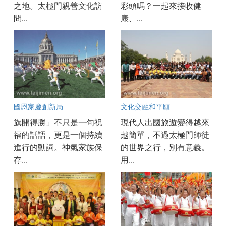
之地。太極門親善文化訪
彩頭嗎？一起來接收健
問...
康、...
國恩家慶創新局
文化交融和平願
旗開得勝」不只是一句祝
現代人出國旅遊變得越來
福的話語，更是一個持續
越簡單，不過太極門師徒
進行的動詞。神氣家族保
的世界之行，別有意義。
存...
用...