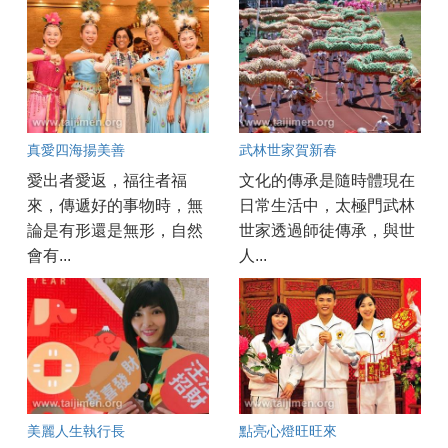
真愛四海揚美善
武林世家賀新春
愛出者愛返，福往者福
文化的傳承是隨時體現在
來，傳遞好的事物時，無
日常生活中，太極門武林
論是有形還是無形，自然
世家透過師徒傳承，與世
會有...
人...
美麗人生執行長
點亮心燈旺旺來