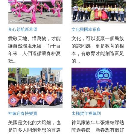
良心領航新希望
文化興國幸福多
愛敬天地、惜萬物，才能
文化，可以凝聚一個民族
讓自然環境永續，而千百
的認同感，更是教育的根
年來，人們遵循著春耕夏
本，有教育才能創造富足
耘...
的...
神氣迎春快樂寶
太極賀年福氣到
美國是文化的大熔爐，也
神氣家族年年張燈結綵熱
是許多人開創夢想的首選
鬧過春節，新春想有個好