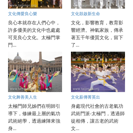
文化傳愛良心樂
文化鼓啟新生命
良心本就存在人們心中，
文化，影響教育，教育影
許多優美的文化中也處處
響經濟。神氣家族，傳承
可見良心文化。太極門掌
著五千年優質文化，留下
門...
了...
文化舞善美人生
文化薪傳菁英出
太極門師兄姊們在明師引
身處現代社會的古老氣功
導下，修練最上層的氣功
武術門派-太極門，透過師
武術絕學，透過練陣來強
徒相傳，讓古老的武術
身...
文...