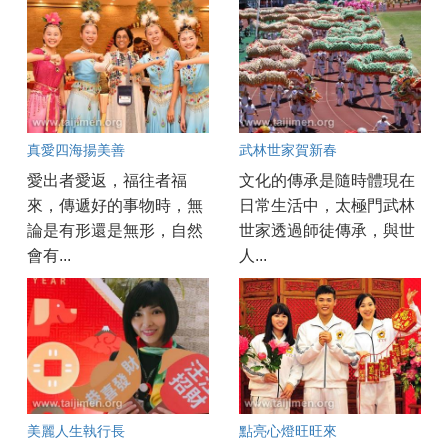
真愛四海揚美善
武林世家賀新春
愛出者愛返，福往者福
文化的傳承是隨時體現在
來，傳遞好的事物時，無
日常生活中，太極門武林
論是有形還是無形，自然
世家透過師徒傳承，與世
會有...
人...
美麗人生執行長
點亮心燈旺旺來