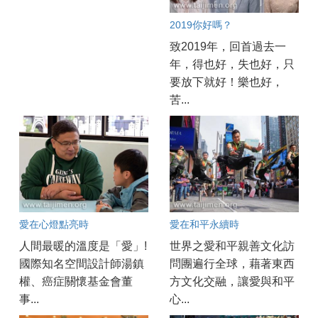
2019你好嗎？
致2019年，回首過去一
年，得也好，失也好，只
要放下就好！樂也好，
苦...
愛在心燈點亮時
愛在和平永續時
人間最暖的溫度是「愛」!
世界之愛和平親善文化訪
國際知名空間設計師湯鎮
問團遍行全球，藉著東西
權、癌症關懷基金會董
方文化交融，讓愛與和平
事...
心...