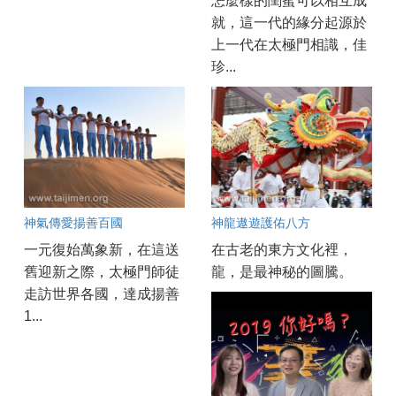
怎麼樣的閨蜜可以相互成
就，這一代的緣分起源於
上一代在太極門相識，佳
珍...
神氣傳愛揚善百國
神龍遨遊護佑八方
一元復始萬象新，在這送
在古老的東方文化裡，
舊迎新之際，太極門師徒
龍，是最神秘的圖騰。
走訪世界各國，達成揚善
1...