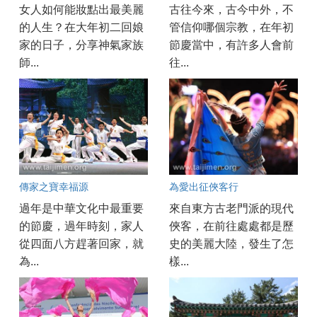
女人如何能妝點出最美麗
古往今來，古今中外，不
的人生？在大年初二回娘
管信仰哪個宗教，在年初
家的日子，分享神氣家族
節慶當中，有許多人會前
師...
往...
傳家之寶幸福源
為愛出征俠客行
過年是中華文化中最重要
來自東方古老門派的現代
的節慶，過年時刻，家人
俠客，在前往處處都是歷
從四面八方趕著回家，就
史的美麗大陸，發生了怎
為...
樣...