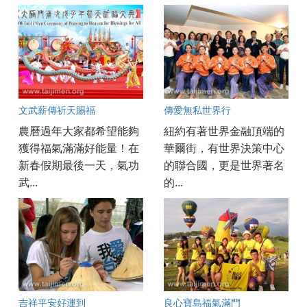
文武薪傳祈天賜福
傳愛無私世界行
農曆過年大家都希望能夠
紐約有著世界金融頂端的
獲得福氣滿滿好能量！在
華爾街，有世界決策中心
新春假期最後一天，氣功
的聯合國，更是世界著名
武...
的...
吉祥平安好運到
良心寶島福氣滿門