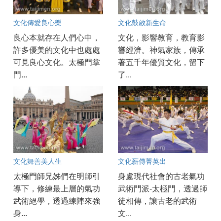
文化傳愛良心樂
文化鼓啟新生命
良心本就存在人們心中，
文化，影響教育，教育影
許多優美的文化中也處處
響經濟。神氣家族，傳承
可見良心文化。太極門掌
著五千年優質文化，留下
門...
了...
文化舞善美人生
文化薪傳菁英出
太極門師兄姊們在明師引
身處現代社會的古老氣功
導下，修練最上層的氣功
武術門派-太極門，透過師
武術絕學，透過練陣來強
徒相傳，讓古老的武術
身...
文...