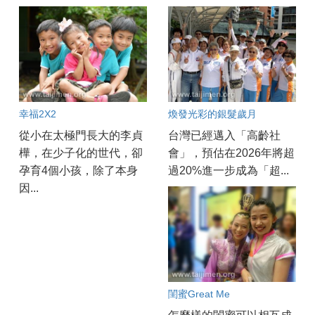
幸福2X2
煥發光彩的銀髮歲月
從小在太極門長大的李貞
台灣已經邁入「高齡社
樺，在少子化的世代，卻
會」，預估在2026年將超
孕育4個小孩，除了本身
過20%進一步成為「超...
因...
閨蜜Great Me