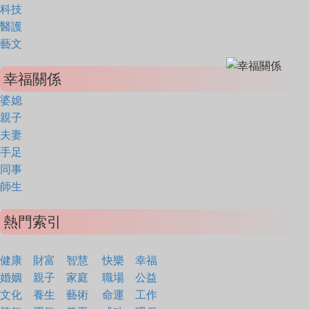
科技
醫護
藝文
幸福關係
婆媳
親子
夫妻
手足
同事
師生
熱門索引
健康
財富
智慧
快樂
幸福
婚姻
親子
家庭
職場
公益
文化
養生
藝術
命運
工作