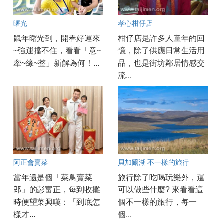
曙光
孝心柑仔店
鼠年曙光到，開春好運來
柑仔店是許多人童年的回
~強運擋不住，看看「意~
憶，除了供應日常生活用
牽~緣~整」新解為何！...
品，也是街坊鄰居情感交
流...
阿正會賣菜
貝加爾湖 不一樣的旅行
當年還是個「菜鳥賣菜
旅行除了吃喝玩樂外，還
郎」的彭富正，每到收攤
可以做些什麼? 來看看這
時便望菜興嘆：「到底怎
個不一樣的旅行，每一
樣才...
個...