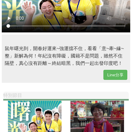
鼠年曙光到，開春好運來~強運擋不住，看看「意~牽~緣~
整」新解為何！年紀沒有障礙，國籍不是問題，雖然不住
隔壁，真心沒有距離～終結暗黑，我們一起出發印度吧！
Line分享
特別節目