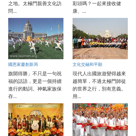
之地。太極門親善文化訪
彩頭嗎？一起來接收健
問...
康、...
國恩家慶創新局
文化交融和平願
旗開得勝」不只是一句祝
現代人出國旅遊變得越來
福的話語，更是一個持續
越簡單，不過太極門師徒
進行的動詞。神氣家族保
的世界之行，別有意義。
存...
用...