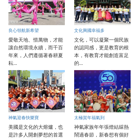
良心領航新希望
文化興國幸福多
愛敬天地、惜萬物，才能
文化，可以凝聚一個民族
讓自然環境永續，而千百
的認同感，更是教育的根
年來，人們遵循著春耕夏
本，有教育才能創造富足
耘...
的...
神氣迎春快樂寶
太極賀年福氣到
美國是文化的大熔爐，也
神氣家族年年張燈結綵熱
是許多人開創夢想的首選
鬧過春節，新春想有個好