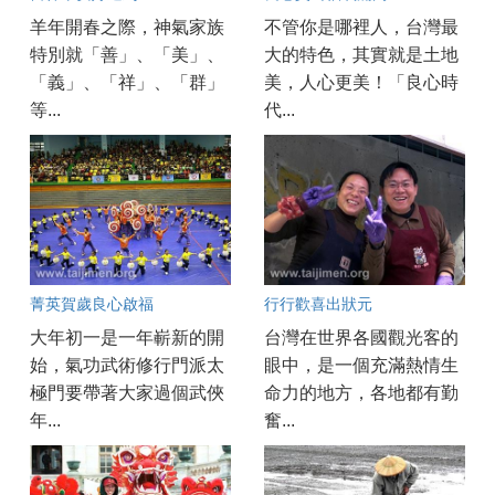
羊年開春之際，神氣家族
不管你是哪裡人，台灣最
特別就「善」、「美」、
大的特色，其實就是土地
「義」、「祥」、「群」
美，人心更美！「良心時
等...
代...
菁英賀歲良心啟福
行行歡喜出狀元
大年初一是一年嶄新的開
台灣在世界各國觀光客的
始，氣功武術修行門派太
眼中，是一個充滿熱情生
極門要帶著大家過個武俠
命力的地方，各地都有勤
年...
奮...