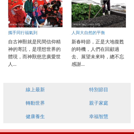
攜手同行福氣到
人與大自然的平衡
自古神獸就是民間信仰精
新春時節，正是大地復甦
神的寄託，是理想世界的
的時機，人們在回顧過
體現，而神獸慈悲廣愛世
去、展望未來時，總不忘
人...
感謝...
線上最新
特別節目
轉動世界
親子家庭
健康養生
幸福智慧