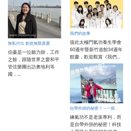
我們的故事
值此太極門氣功養生學會
無私付出 創造無限真愛
60週年暨新竹道館34週年
伯蓁是一位聽力師，工作
館慶，歡迎觀賞《我們...
之餘，跟隨世界之愛和平
管弦樂團出訪奧地利等
國，...
自帶外掛的秘密？～一探現代年輕人的氣功進化論
練氣功不是老派專利，而
是自帶外掛的秘密！科技