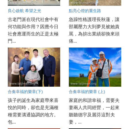
良心啟航 希望之光
點亮心燈的重生路
古老門派在現代社會中有
急躁性格護理長秋蓮，讓
何功能與作用？因應今日
部屬壓力大到夢見被她責
社會應運而生的正是太極
罵，為拚出業績卻換來頭
門...
痛...
合奏幸福的樂章(下)
合奏幸福的樂章 (上)
孩子的誕生為家庭帶來喜
家庭的和諧幸福，需要夫
悅的同時，卻也是充滿種
妻兩人共同經營，一起來
種需要溝通協調的地方。
聽聽德宇及麗芬這對夫
包...
妻，...