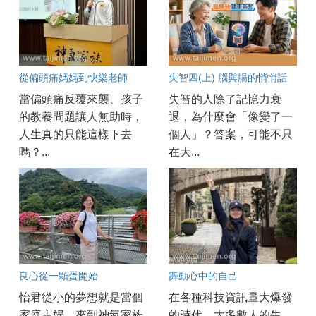
從偏頭痛媽媽到快樂老師
失智四(上) 腦與腸的悄悄話
當偏頭痛反覆來襲、孩子
失智的人除了記憶力衰
的教養問題讓人無助時，
退，為什麼會「像變了一
人生真的只能這樣下去
個人」？答案，可能不只
嗎？...
在大...
良心從一顆蛋開始
舞動心中的自己
怡君從小的夢想就是當個
在各種科技資訊量大爆發
家庭主婦，來到神氣家族
的時代，大多數人的生