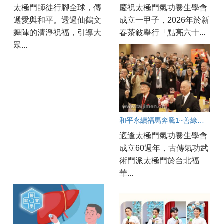
太極門師徒行腳全球，傳
慶祝太極門氣功養生學會
遞愛與和平。透過仙鶴文
成立一甲子，2026年於新
舞陣的清淨祝福，引導大
春茶敍舉行「點亮六十...
眾...
和平永續福馬奔騰1~善緣匯聚春滿人間
適逢太極門氣功養生學會
成立60週年，古傳氣功武
術門派太極門於台北福
華...