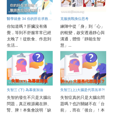
醫學就會 34 你的肝在求救嗎？醫師教你這樣補救！
克服挑戰換位思考
你知道嗎？肝臟沒有痛
練陣中從「身」到「心」
覺，等到不舒服常常已經
的蛻變，啟安透過靜心與
太晚了！從飲食、作息到
溝通，體悟「靜能生智
生活...
慧」...
失智三 (下) 為幕後加油
失智三(上)大腦是代罪羔羊?!
失智的發生不只是大腦出
失智症真的只是大腦出問
問題，真正根源藏在肺、
題嗎？也許關鍵不在「台
腎、脾！本集會說明「缺
前」，而在「後台」！本