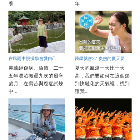
養...
年...
在風雨中慢慢學會愛自己
醫學就會37 炎熱的夏天要如何避免中暑找上身？
麗薰經傷病、負債，二十
夏天的氣溫一天比一天
五年漂泊搬遷九次的艱辛
高，我們要如何在這個熱
歲月，在勞苦與癌症試煉
到快融化的天氣裡，找到
中...
讓我...