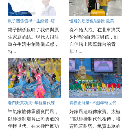
親子關係值得一生經營~培養...
慢飛的翅膀也能劃出最美的弧線
親子關係反映了我們與原
從不給人抱、在北車痛哭
生家庭的結。現代人很注
5小時的自閉症男孩，到
重在生活中創造儀式感，
自信踏上國際舞台的青
特...
年！...
老門派真功夫~年輕世代練到的心功夫
青春正能量~卓越年輕世代的實踐之路
神氣家族傳承優良門風，
好家風造就傳家寶。太極
以師徒制培育正向勇敢的
門以師徒制代代相傳，培
年輕世代。在太極門氣功
育吃苦耐勞、氣質出眾的