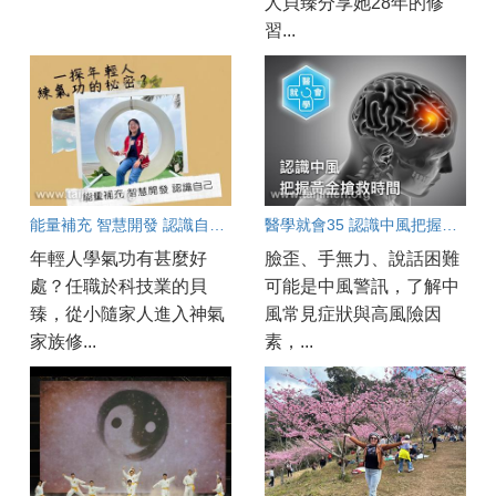
人貝臻分享她28年的修
習...
能量補充 智慧開發 認識自己～一探年輕人練氣功的秘密？
醫學就會35 認識中風把握黃金搶救時間
年輕人學氣功有甚麼好
臉歪、手無力、說話困難
處？任職於科技業的貝
可能是中風警訊，了解中
臻，從小隨家人進入神氣
風常見症狀與高風險因
家族修...
素，...