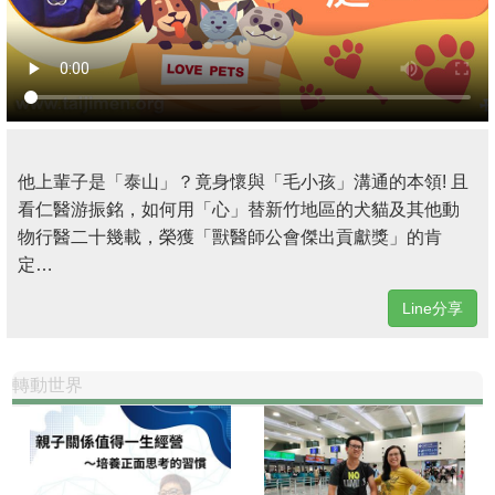
他上輩子是「泰山」？竟身懷與「毛小孩」溝通的本領! 且
看仁醫游振銘，如何用「心」替新竹地區的犬貓及其他動
物行醫二十幾載，榮獲「獸醫師公會傑出貢獻獎」的肯
定…
Line分享
轉動世界