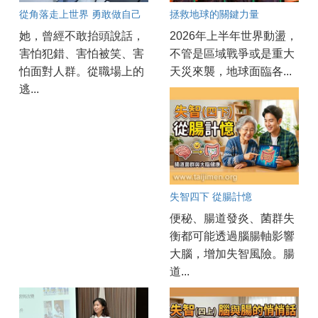
從角落走上世界 勇敢做自己
拯救地球的關鍵力量
她，曾經不敢抬頭說話，
2026年上半年世界動盪，
害怕犯錯、害怕被笑、害
不管是區域戰爭或是重大
怕面對人群。從職場上的
天災來襲，地球面臨各...
逃...
失智四下 從腸計憶
便秘、腸道發炎、菌群失
衡都可能透過腦腸軸影響
大腦，增加失智風險。腸
道...