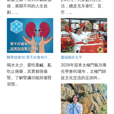
後，展開不同的人生規
活，總是充斥著忙、盲、
劃，...
茫，...
醫學就會36 腎不好會有什麼症狀？別等到洗腎才發現！
慶端陽祈太平
喝水太少、愛吃重鹹、亂
2026年迎來太極門氣功養
吃止痛藥，其實都很傷
生學會60週年，太極門師
腎。了解腎臟功能與傷腎
徒文化交流的足跡跨...
習慣...