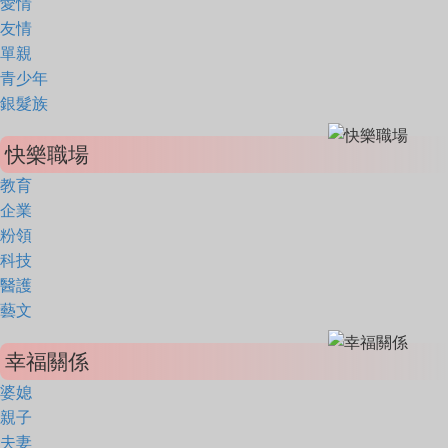
愛情
友情
單親
青少年
銀髮族
快樂職場
教育
企業
粉領
科技
醫護
藝文
幸福關係
婆媳
親子
夫妻