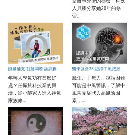
是自帶外掛的秘密！科技
人貝臻分享她28年的修
習...
能量補充 智慧開發 認識自己～一探年輕人練氣功的秘密？
醫學就會35 認識中風把握黃金搶救時間
年輕人學氣功有甚麼好
臉歪、手無力、說話困難
處？任職於科技業的貝
可能是中風警訊，了解中
臻，從小隨家人進入神氣
風常見症狀與高風險因
家族修...
素，...