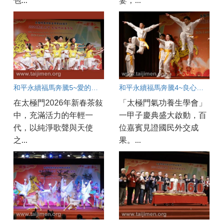
包...
妻，...
和平永續福馬奔騰5~愛的天使賜福人間
和平永續福馬奔騰4~良心英雄情滿人間
在太極門2026年新春茶敍
「太極門氣功養生學會」
中，充滿活力的年輕一
一甲子慶典盛大啟動，百
代，以純淨歌聲與天使
位嘉賓見證國民外交成
之...
果。...