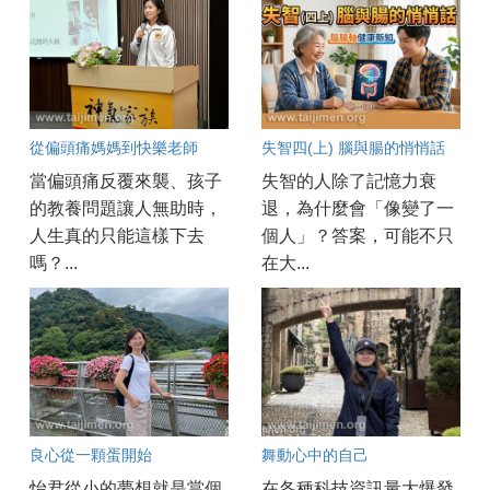
從偏頭痛媽媽到快樂老師
失智四(上) 腦與腸的悄悄話
當偏頭痛反覆來襲、孩子
失智的人除了記憶力衰
的教養問題讓人無助時，
退，為什麼會「像變了一
人生真的只能這樣下去
個人」？答案，可能不只
嗎？...
在大...
良心從一顆蛋開始
舞動心中的自己
怡君從小的夢想就是當個
在各種科技資訊量大爆發