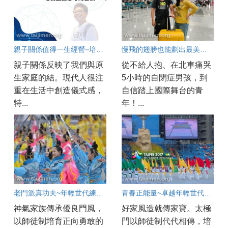
親子關係值得一生經營~培養...
慢飛的翅膀也能劃出最美的弧線
親子關係反映了我們與原
從不給人抱、在北車痛哭
生家庭的結。現代人很注
5小時的自閉症男孩，到
重在生活中創造儀式感，
自信踏上國際舞台的青
特...
年！...
老門派真功夫~年輕世代練到的心功夫
青春正能量~卓越年輕世代的實踐之路
神氣家族傳承優良門風，
好家風造就傳家寶。太極
以師徒制培育正向勇敢的
門以師徒制代代相傳，培