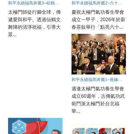
和平永續福馬奔騰3~松鶴同春福滿人間
和平永續福馬奔騰2~六十啟動愛滿人間
太極門師徒行腳全球，傳
慶祝太極門氣功養生學會
遞愛與和平。透過仙鶴文
成立一甲子，2026年於新
舞陣的清淨祝福，引導大
春茶敍舉行「點亮六十...
眾...
和平永續福馬奔騰1~善緣匯聚春滿人間
適逢太極門氣功養生學會
成立60週年，古傳氣功武
術門派太極門於台北福
華...