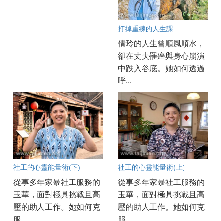
打掉重練的人生課
倩玲的人生曾順風順水，
卻在丈夫罹癌與身心崩潰
中跌入谷底。她如何透過
呼...
社工的心靈能量術(下)
社工的心靈能量術(上)
從事多年家暴社工服務的
從事多年家暴社工服務的
玉華，面對極具挑戰且高
玉華，面對極具挑戰且高
壓的助人工作。她如何克
壓的助人工作。她如何克
服...
服...