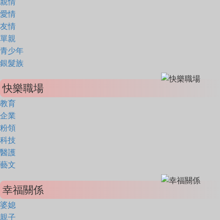
親情
愛情
友情
單親
青少年
銀髮族
快樂職場
教育
企業
粉領
科技
醫護
藝文
幸福關係
婆媳
親子