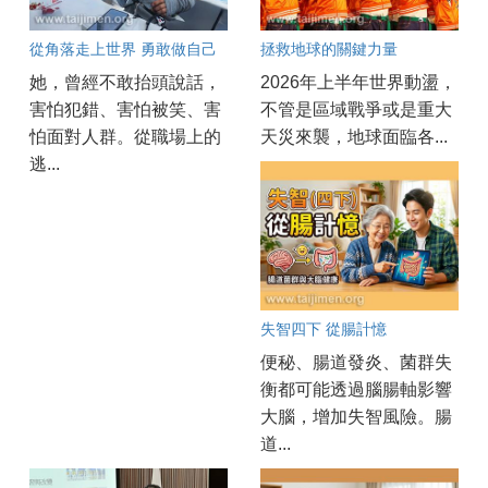
從角落走上世界 勇敢做自己
拯救地球的關鍵力量
她，曾經不敢抬頭說話，
2026年上半年世界動盪，
害怕犯錯、害怕被笑、害
不管是區域戰爭或是重大
怕面對人群。從職場上的
天災來襲，地球面臨各...
逃...
失智四下 從腸計憶
便秘、腸道發炎、菌群失
衡都可能透過腦腸軸影響
大腦，增加失智風險。腸
道...