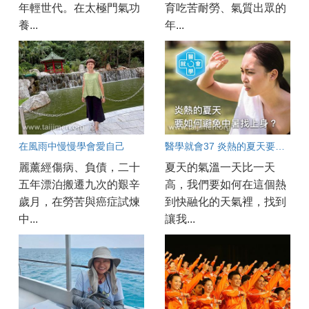
年輕世代。在太極門氣功
育吃苦耐勞、氣質出眾的
養...
年...
在風雨中慢慢學會愛自己
醫學就會37 炎熱的夏天要如何避免中暑找上身？
麗薰經傷病、負債，二十
夏天的氣溫一天比一天
五年漂泊搬遷九次的艱辛
高，我們要如何在這個熱
歲月，在勞苦與癌症試煉
到快融化的天氣裡，找到
中...
讓我...