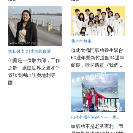
我們的故事
值此太極門氣功養生學會
無私付出 創造無限真愛
60週年暨新竹道館34週年
伯蓁是一位聽力師，工作
館慶，歡迎觀賞《我們...
之餘，跟隨世界之愛和平
管弦樂團出訪奧地利等
國，...
自帶外掛的秘密？～一探現代年輕人的氣功進化論
練氣功不是老派專利，而