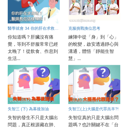
醫學就會 34 你的肝在求救嗎？醫師教你這樣補救！
克服挑戰換位思考
你知道嗎？肝臟沒有痛
練陣中從「身」到「心」
覺，等到不舒服常常已經
的蛻變，啟安透過靜心與
太晚了！從飲食、作息到
溝通，體悟「靜能生智
生活...
慧」...
失智三 (下) 為幕後加油
失智三(上)大腦是代罪羔羊?!
失智的發生不只是大腦出
失智症真的只是大腦出問
問題，真正根源藏在肺、
題嗎？也許關鍵不在「台