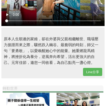
原本人生順遂的家維，卻在外婆與父親相繼離世、職場壓
力接踵而來之際，驟然跌入幽谷。最脆弱的時刻，師父一
句「要勇敢」，以愛喚醒她心中的能量。她重燃龍馬精
神，將挫折化為養分，逆風奔向希望，活出更強大的自
己。元宵佳節，邀您一同收看，為自己點亮一盞心燈。
Line分享
轉動世界