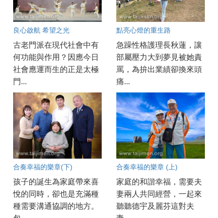
良心啟航 希望之光
點亮心燈的重生路
古老門派在現代社會中有
急躁性格護理長秋蓮，讓
何功能與作用？因應今日
部屬壓力大到夢見被她責
社會應運而生的正是太極
罵，為拚出業績卻換來頭
門...
痛...
合奏幸福的樂章(下)
合奏幸福的樂章 (上)
孩子的誕生為家庭帶來喜
家庭的和諧幸福，需要夫
悅的同時，卻也是充滿種
妻兩人共同經營，一起來
種需要溝通協調的地方。
聽聽德宇及麗芬這對夫