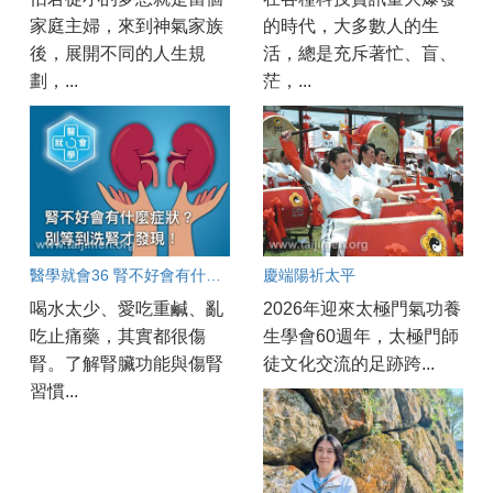
家庭主婦，來到神氣家族
的時代，大多數人的生
後，展開不同的人生規
活，總是充斥著忙、盲、
劃，...
茫，...
醫學就會36 腎不好會有什麼症狀？別等到洗腎才發現！
慶端陽祈太平
喝水太少、愛吃重鹹、亂
2026年迎來太極門氣功養
吃止痛藥，其實都很傷
生學會60週年，太極門師
腎。了解腎臟功能與傷腎
徒文化交流的足跡跨...
習慣...