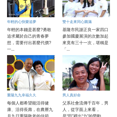
年輕的心快樂追夢
雙十走來同心圓滿
年輕的本錢是甚麼?勇敢
基隆市民謝正良一家四口
追求屬於自己的青春夢
參加國慶展演的次數加起
想，需要付出甚麼代價?
來竟有三十一次，堪稱是
一...
「...
重陽九九幸福久久
男人真好命
每個人都希望能活得健
父系社會流傳千百年，男
康、活得長壽，在農曆九
人，從字面上來看，
月九日重陽敬老的佳節，
是“田”裡出“力”的勞動