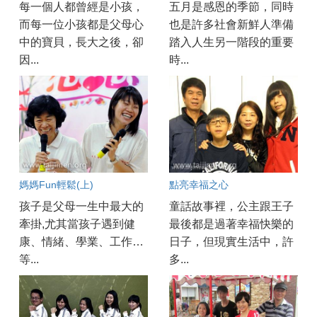
每一個人都曾經是小孩，
五月是感恩的季節，同時
而每一位小孩都是父母心
也是許多社會新鮮人準備
中的寶貝，長大之後，卻
踏入人生另一階段的重要
因...
時...
媽媽Fun輕鬆(上)
點亮幸福之心
孩子是父母一生中最大的
童話故事裡，公主跟王子
牽掛,尤其當孩子遇到健
最後都是過著幸福快樂的
康、情緒、學業、工作…
日子，但現實生活中，許
等...
多...