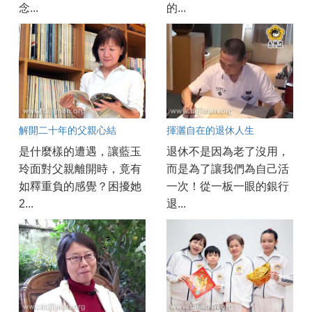
念...
的...
解開二十年的父親心結
揮灑自在的退休人生
是什麼樣的遭遇，讓藍玉
退休不是因為老了沒用，
玲面對父親離開時，竟有
而是為了讓我們為自己活
如釋重負的感覺？困擾她
一次！從一板一眼的銀行
2...
退...