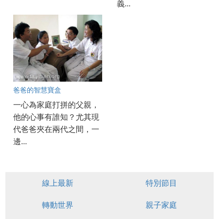
義...
爸爸的智慧寶盒
一心為家庭打拼的父親，
他的心事有誰知？尤其現
代爸爸夾在兩代之間，一
邊...
線上最新
特別節目
轉動世界
親子家庭