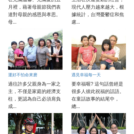
月裡，藉著母親節我們表
現代人壓力越來越大，根
達對母親的感恩與孝思。
據統計，台灣憂鬱症和焦
母...
慮...
運好不怕命來磨
遇見幸福每一天
過往許多父親身為一家之
要幸福喔? 這句話曾經是
主，不僅是家庭的經濟支
很多人彼此祝福的話語。
柱，更認為自己必須肩負
在童話故事的結尾中，
成...
總...