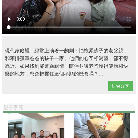
現代家庭裡，經常上演著一齣劇：怕拖累孩子的老父親，
和牽掛孤單爸爸的孩子一家。他們的心互相渴望，卻不得
靠近。如果找到能兼顧親情、陪伴並讓老爸獲得健康和快
樂的地方，您會把握住這個孝順的機會嗎？…
Line分享
親子家庭