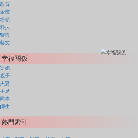
教育
企業
粉領
科技
醫護
藝文
幸福關係
婆媳
親子
夫妻
手足
同事
師生
熱門索引