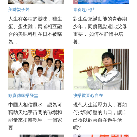
美味親子丼
青春超正點
人生有各種的滋味，雞生
對生命充滿動能的青春期
蛋、蛋生雞，兩者相互融
少年，同儕觀點遠比父母
合的美味料理在日本被稱
重要， 如何在群體中培
為...
養...
歡喜傳家樂登堂
快樂歡喜心自在
中國人相信風水，認為可
現代人生活壓力大，要如
藉助天地宇宙間的磁場和
何找到紓壓的出口，讓自
能量來扭轉乾坤，一個家
己得以歡喜自在過生活
要...
呢?...