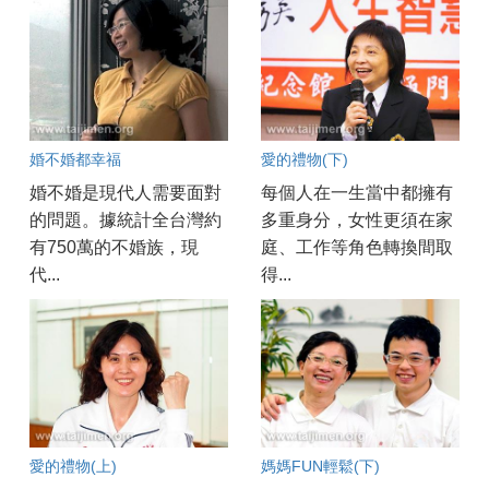
婚不婚都幸福
愛的禮物(下)
婚不婚是現代人需要面對
每個人在一生當中都擁有
的問題。據統計全台灣約
多重身分，女性更須在家
有750萬的不婚族，現
庭、工作等角色轉換間取
代...
得...
愛的禮物(上)
媽媽FUN輕鬆(下)