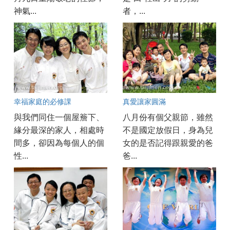
神氣...
者，...
幸福家庭的必修課
真愛讓家圓滿
與我們同住一個屋簷下、
八月份有個父親節，雖然
緣分最深的家人，相處時
不是國定放假日，身為兒
間多，卻因為每個人的個
女的是否記得跟親愛的爸
性...
爸...