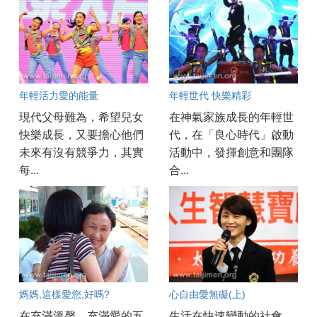
年輕活力愛的能量
年輕世代 快樂精彩
現代父母難為，希望兒女
在神氣家族成長的年輕世
快樂成長，又要擔心他們
代，在「良心時代」啟動
未來有沒有競爭力，其實
活動中，發揮創意和團隊
每...
合...
媽媽,這樣愛您,好嗎?
心自由愛無礙(上)
在充滿溫馨、充滿愛的五
生活在快速變動的社會，