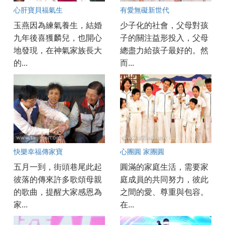
心肝寶貝福氣生
有愛無礙新世代
玉燕因為練氣養生，結婚
少子化的社會，父母對孩
九年後喜獲麟兒，也開心
子的關注益形投入，父母
地發現，在神氣家族長大
總盡力給孩子最好的。然
的...
而...
快樂幸福傳家寶
心團圓 家團圓
五月一到，街頭巷尾此起
圓滿的家庭生活，需要家
彼落的傳來許多歌頌母親
庭成員的共同努力，彼此
的歌曲，提醒大家感恩為
之間的愛、尊重與包容。
家...
在...