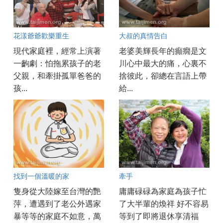
花漾爺爺歡樂重生
大叔的真情告白
現代家庭裡，經常上演著
老婆美輝長年的癲癇是文
一齣劇：怕拖累孩子的老
川心中最大的痛，心裏不
父親，和牽掛孤單爸爸的
捨彼此，卻總在言語上帶
孩...
給...
找到一個溫暖的家
牽手
隻身從大陸嫁至台灣的艷
庸庸碌碌為家庭為孩子忙
萍，遭遇到了老公外遇家
了大半輩的煥祥 好不容易
暴等等的家庭不如意，萬
等到了即將退休享清福