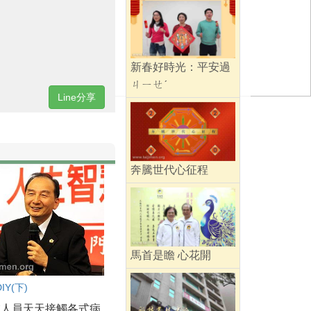
新春好時光：平安過
ㄐㄧㄝˊ
Line分享
奔騰世代心征程
馬首是瞻 心花開
Y(下)
業人員天天接觸各式病