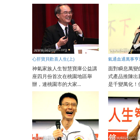
心肝寶貝歡喜人生(上)
氣通血通萬事亨通
神氣家族人生智慧寶庫公益講
面對瞬息萬變
座四月份首次在桃園地區舉
式產品推陳出
辦，連桃園市的大家...
是千變萬化！但