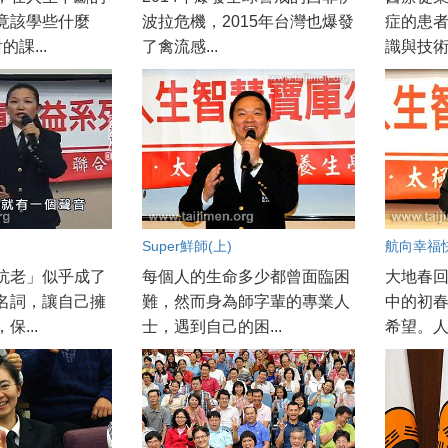
竟該學些什麼
波拉危機，2015年台灣也爆發
症的患
課...
了禽流感...
識與技術
Super鮮師(上)
航向幸福
抗老」似乎成了
每個人的生命多少都曾面臨困
大地春
名詞，讓自己擁
難，然而身為師字輩的專業人
中的初
保...
士，遇到自己的困...
希望。人