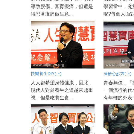
導致腰傷、膏肓痠痛，但還是
學習當中，究
得忍著痠痛做生意...
呢?每個人面對的
快樂養生DIY(上)
凍齡心妙方(上)
人人都希望身體健康，因此，
青春無價，「
現代人對於養生之道越來越重
一個流行的代
視，但是吃養生食...
有年輕的外表，