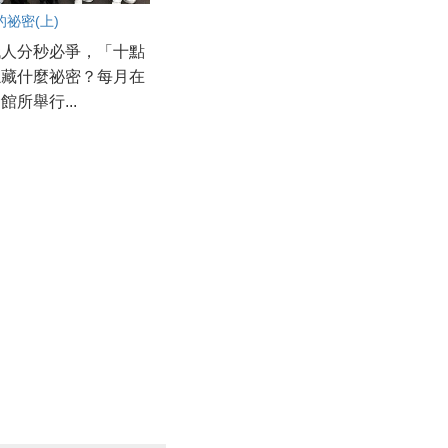
祕密(上)
代人分秒必爭，「十點
隱藏什麼祕密？每月在
館所舉行...