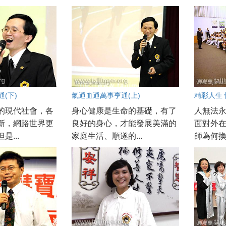
(下)
氣通血通萬事亨通(上)
精彩人生 
的現代社會，各
身心健康是生命的基礎，有了
人無法
新，網路世界更
良好的身心，才能發展美滿的
面對外
是...
家庭生活、順遂的...
師為何換