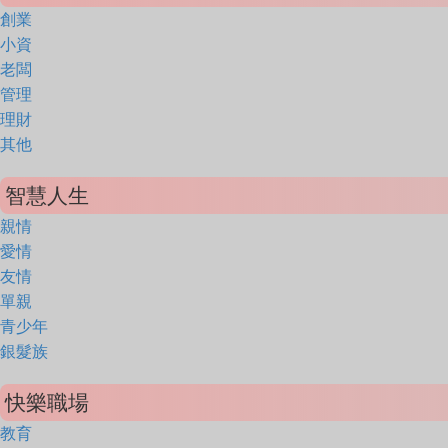
創業
小資
老闆
管理
理財
其他
智慧人生
親情
愛情
友情
單親
青少年
銀髮族
快樂職場
教育