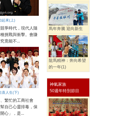
起來(上)
球競爭時代，現代人隨
馬年奔騰 迎向新生
各種挑戰與衝擊。會賺
究竟能不...
龍馬精神：奔向希望
的一年(1)
神氣家族
50週年特別節目
喜人生(下)
張、繁忙的工商社會
何幫自己心靈排毒，保
開心」，是...