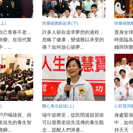
上)
快樂細胞動起來(下)
快樂細胞動
自己青春不老，
許多人卻在追求夢想的過程，
置身全
快樂。在現代繁
忽略了健康，變成難以承受的
時面臨
，...
痛？如何放心築夢...
錢與快樂
)
醫心養生妙談(上)
心肝寶貝歡
戶戶喝雄黃、掛
端午節將至，從民間過節習俗
身處緊
老祖先的養生智
可以發覺老祖先流傳的養生觀
中，如
瞬...
念，提醒人們溽暑...
持天天「