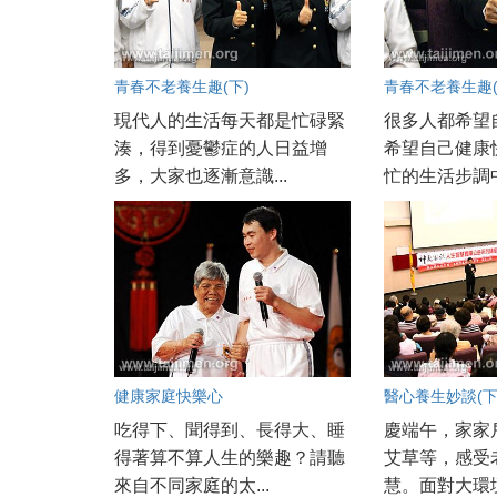
青春不老養生趣(下)
青春不老養生趣(
現代人的生活每天都是忙碌緊
很多人都希望
湊，得到憂鬱症的人日益增
希望自己健康
多，大家也逐漸意識...
忙的生活步調中
健康家庭快樂心
醫心養生妙談(下
吃得下、聞得到、長得大、睡
慶端午，家家
得著算不算人生的樂趣？請聽
艾草等，感受
來自不同家庭的太...
慧。面對大環境