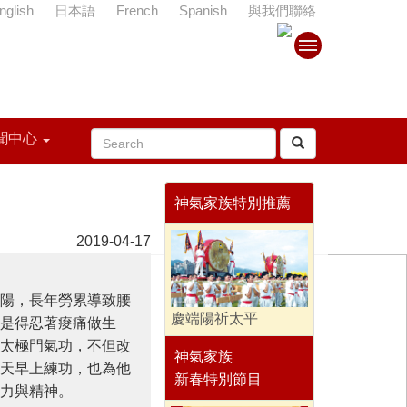
nglish
日本語
French
Spanish
與我們聯絡
聞中心
神氣家族特別推薦
2019-04-17
，長年勞累導致腰
慶端陽祈太平
是得忍著痠痛做生
太極門氣功，不但改
神氣家族
天早上練功，也為他
新春特別節目
力與精神。