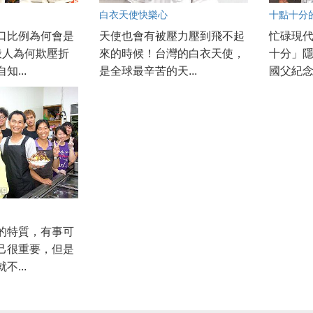
白衣天使快樂心
十點十分的
口比例為何會是
天使也會有被壓力壓到飛不起
忙碌現
般人為何欺壓折
來的時候！台灣的白衣天使，
十分」
知...
是全球最辛苦的天...
國父紀念
的特質，有事可
己很重要，但是
不...