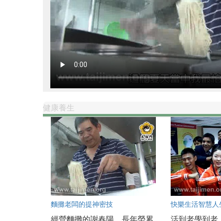
健康養生
麵攤老闆的提神密技
快樂生活智慧人
經營麵攤的謝春陽，長年勞累
活到老學到老