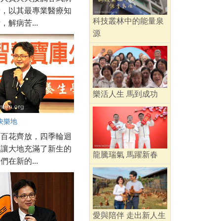
者，以其最專業醫療知
科技叢林中的能量泉
，解病苦...
源
樂活人生 馬到成功
快樂地
回百花齊放，四季輪迴
春讓大地充滿了新生的
龍騰瑞氣 馬躍新春
們在新的...
愛與陪伴 走出新人生