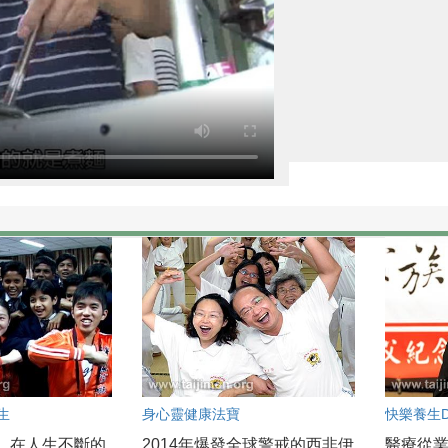
生
身心靈健康法寶
快樂養生DI
，在人生不斷的
2014年爆發全球警戒的西非伊
醫療從