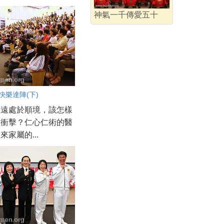
神氣一千傳愛五十
快樂達陣(下)
永遠處於順境，該怎樣
在衝擊？仁心仁術的醫
來家屬的...