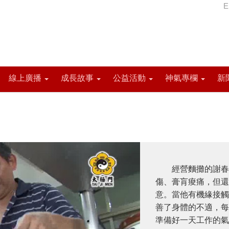
E
線上廣播
成長故事
公益活動
神氣專欄
新
經營麵攤的謝春陽
傷、膏肓痠痛，但還
意。當他有機緣接觸
善了身體的不適，每
準備好一天工作的氣