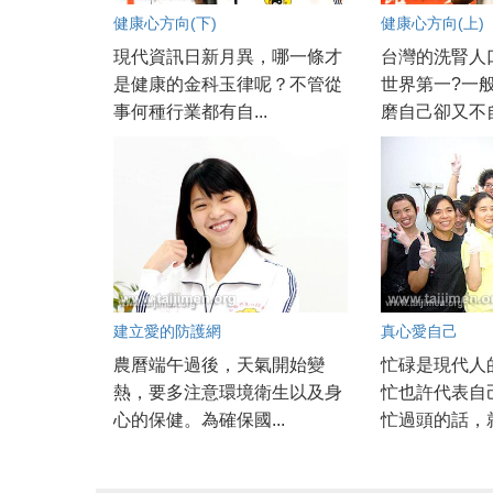
健康心方向(下)
健康心方向(上)
現代資訊日新月異，哪一條才
台灣的洗腎人
是健康的金科玉律呢？不管從
世界第一?一
事何種行業都有自...
磨自己卻又不自
建立愛的防護網
真心愛自己
農曆端午過後，天氣開始變
忙碌是現代人
熱，要多注意環境衛生以及身
忙也許代表自
心的保健。為確保國...
忙過頭的話，就