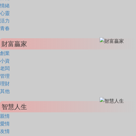
情緒
心靈
活力
青春
財富贏家
創業
小資
老闆
管理
理財
其他
智慧人生
親情
愛情
友情