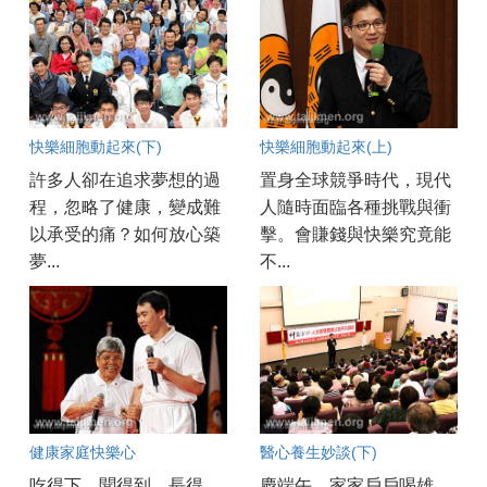
快樂細胞動起來(下)
快樂細胞動起來(上)
許多人卻在追求夢想的過
置身全球競爭時代，現代
程，忽略了健康，變成難
人隨時面臨各種挑戰與衝
以承受的痛？如何放心築
擊。會賺錢與快樂究竟能
夢...
不...
健康家庭快樂心
醫心養生妙談(下)
吃得下、聞得到、長得
慶端午，家家戶戶喝雄