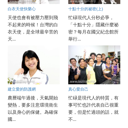
白衣天使快樂心
十點十分的祕密(上)
天使也會有被壓力壓到飛
忙碌現代人分秒必爭，
不起來的時候！台灣的白
「十點十分」隱藏什麼祕
衣天使，是全球最辛苦的
密？每月在國父紀念館所
天...
舉行...
建立愛的防護網
真心愛自己
農曆端午過後，天氣開始
忙碌是現代人的特質，有
變熱，要多注意環境衛生
事可忙也許代表自己很重
以及身心的保健。為確保
要，但是忙過頭的話，就
國...
不...