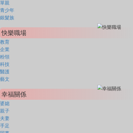
單親
青少年
銀髮族
快樂職場
教育
企業
粉領
科技
醫護
藝文
幸福關係
婆媳
親子
夫妻
手足