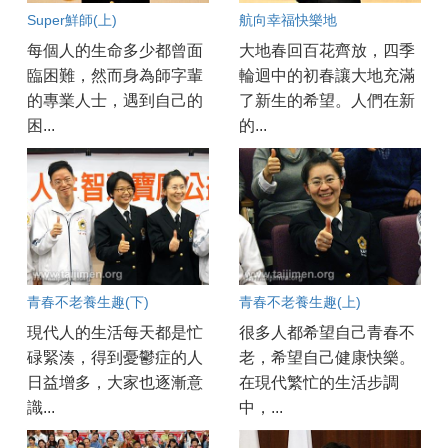
Super鮮師(上)
航向幸福快樂地
每個人的生命多少都曾面
大地春回百花齊放，四季
臨困難，然而身為師字輩
輪迴中的初春讓大地充滿
的專業人士，遇到自己的
了新生的希望。人們在新
困...
的...
青春不老養生趣(下)
青春不老養生趣(上)
現代人的生活每天都是忙
很多人都希望自己青春不
碌緊湊，得到憂鬱症的人
老，希望自己健康快樂。
日益增多，大家也逐漸意
在現代繁忙的生活步調
識...
中，...