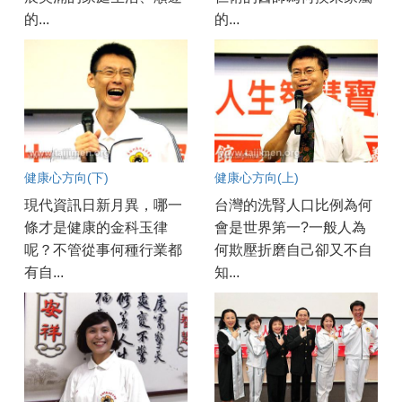
的...
的...
健康心方向(下)
健康心方向(上)
現代資訊日新月異，哪一
台灣的洗腎人口比例為何
條才是健康的金科玉律
會是世界第一?一般人為
呢？不管從事何種行業都
何欺壓折磨自己卻又不自
有自...
知...