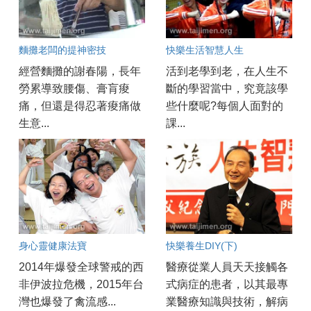
麵攤老闆的提神密技
快樂生活智慧人生
經營麵攤的謝春陽，長年
活到老學到老，在人生不
勞累導致腰傷、膏肓痠
斷的學習當中，究竟該學
痛，但還是得忍著痠痛做
些什麼呢?每個人面對的
生意...
課...
身心靈健康法寶
快樂養生DIY(下)
2014年爆發全球警戒的西
醫療從業人員天天接觸各
非伊波拉危機，2015年台
式病症的患者，以其最專
灣也爆發了禽流感...
業醫療知識與技術，解病