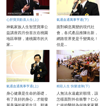
心肝寶貝歡喜人生(上)
氣通血通萬事亨通(下)
神氣家族人生智慧寶庫公
面對瞬息萬變的現代社
益講座四月份首次在桃園
會，各式產品推陳出新，
地區舉辦，連桃園市的大
網路世界更是千變萬化！
家...
但是...
氣通血通萬事亨通(上)
精彩人生 快樂達陣(下)
身心健康是生命的基礎，
人無法永遠處於順境，該
有了良好的身心，才能發
怎樣面對外在衝擊？仁心
展美滿的家庭生活、順遂
仁術的醫師為何換來家屬