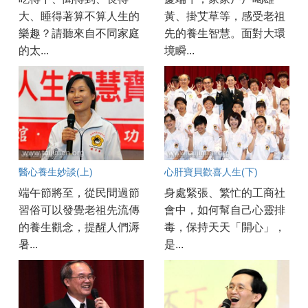
大、睡得著算不算人生的
黃、掛艾草等，感受老祖
樂趣？請聽來自不同家庭
先的養生智慧。面對大環
的太...
境瞬...
醫心養生妙談(上)
心肝寶貝歡喜人生(下)
端午節將至，從民間過節
身處緊張、繁忙的工商社
習俗可以發覺老祖先流傳
會中，如何幫自己心靈排
的養生觀念，提醒人們溽
毒，保持天天「開心」，
暑...
是...