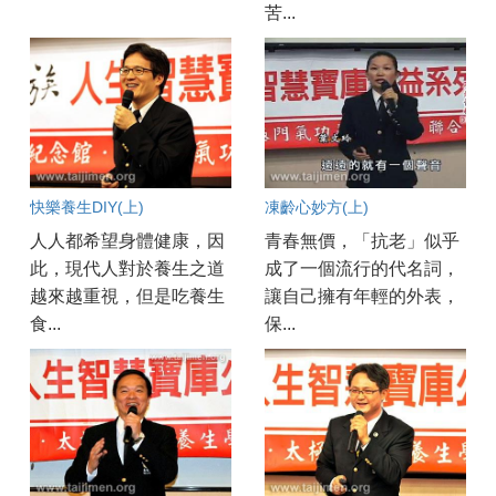
苦...
快樂養生DIY(上)
凍齡心妙方(上)
人人都希望身體健康，因
青春無價，「抗老」似乎
此，現代人對於養生之道
成了一個流行的代名詞，
越來越重視，但是吃養生
讓自己擁有年輕的外表，
食...
保...