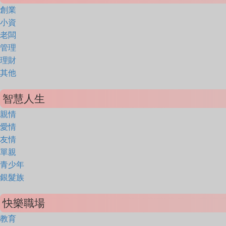
創業
小資
老闆
管理
理財
其他
智慧人生
親情
愛情
友情
單親
青少年
銀髮族
快樂職場
教育