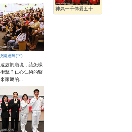
神氣一千傳愛五十
快樂達陣(下)
永遠處於順境，該怎樣
在衝擊？仁心仁術的醫
來家屬的...