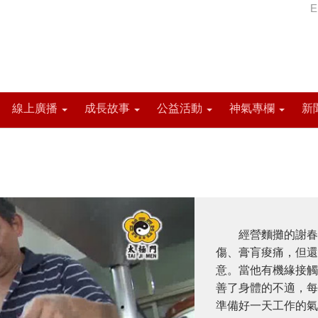
E
線上廣播
成長故事
公益活動
神氣專欄
新
經營麵攤的謝春陽
傷、膏肓痠痛，但還
意。當他有機緣接觸
善了身體的不適，每
準備好一天工作的氣