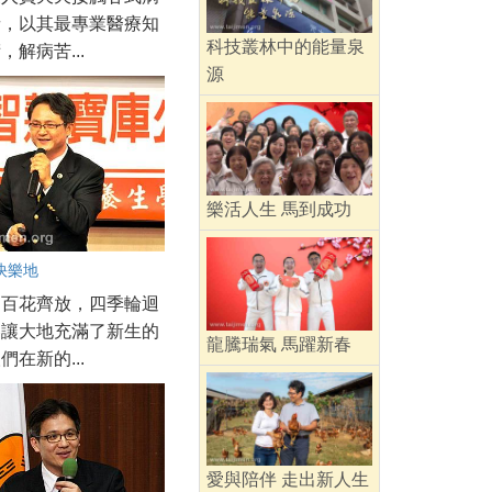
者，以其最專業醫療知
科技叢林中的能量泉
，解病苦...
源
樂活人生 馬到成功
快樂地
回百花齊放，四季輪迴
春讓大地充滿了新生的
龍騰瑞氣 馬躍新春
們在新的...
愛與陪伴 走出新人生