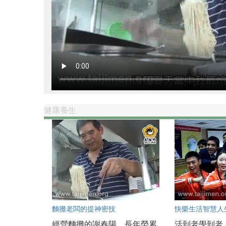
健康養生
麵攤老闆的提神密技
快樂生活智慧人
經營麵攤的謝春陽，長年勞累
活到老學到老