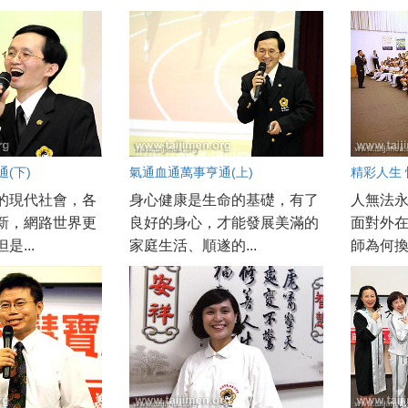
(下)
氣通血通萬事亨通(上)
精彩人生 
的現代社會，各
身心健康是生命的基礎，有了
人無法
新，網路世界更
良好的身心，才能發展美滿的
面對外
是...
家庭生活、順遂的...
師為何換