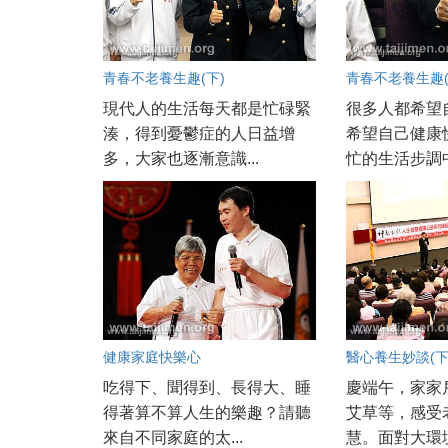
青春不老養生趣(下)
青春不老養生趣(
現代人的生活每天都是忙碌緊
很多人都希望
湊，得到憂鬱症的人日益增
希望自己健康
多，大家也逐漸意識...
忙的生活步調中
健康家庭快樂心
醫心養生妙談(下
吃得下、聞得到、長得大、睡
慶端午，家家
得著算不算人生的樂趣？請聽
艾草等，感受
來自不同家庭的太...
慧。面對大環境