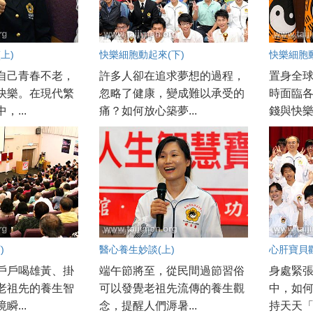
上)
快樂細胞動起來(下)
快樂細胞動
自己青春不老，
許多人卻在追求夢想的過程，
置身全
快樂。在現代繁
忽略了健康，變成難以承受的
時面臨
，...
痛？如何放心築夢...
錢與快樂
)
醫心養生妙談(上)
心肝寶貝歡
戶戶喝雄黃、掛
端午節將至，從民間過節習俗
身處緊
老祖先的養生智
可以發覺老祖先流傳的養生觀
中，如
瞬...
念，提醒人們溽暑...
持天天「