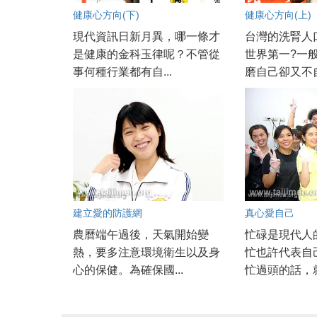
健康心方向(下)
健康心方向(上)
現代資訊日新月異，哪一條才
台灣的洗腎人
是健康的金科玉律呢？不管從
世界第一?一
事何種行業都有自...
磨自己卻又不自
建立愛的防護網
真心愛自己
農曆端午過後，天氣開始變
忙碌是現代人
熱，要多注意環境衛生以及身
忙也許代表自
心的保健。為確保國...
忙過頭的話，就