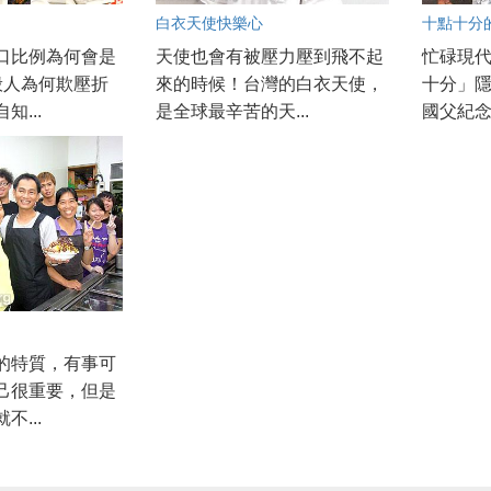
白衣天使快樂心
十點十分的
口比例為何會是
天使也會有被壓力壓到飛不起
忙碌現
般人為何欺壓折
來的時候！台灣的白衣天使，
十分」
知...
是全球最辛苦的天...
國父紀念
的特質，有事可
己很重要，但是
不...