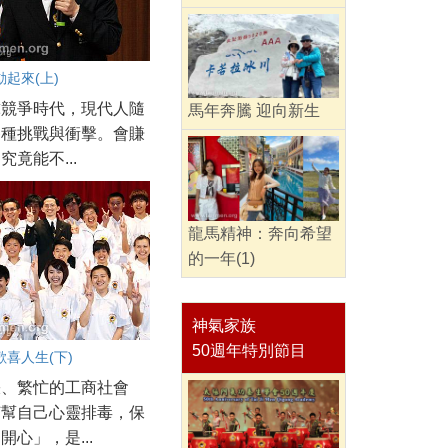
起來(上)
球競爭時代，現代人隨
馬年奔騰 迎向新生
各種挑戰與衝擊。會賺
究竟能不...
龍馬精神：奔向希望
的一年(1)
神氣家族
50週年特別節目
喜人生(下)
張、繁忙的工商社會
何幫自己心靈排毒，保
開心」，是...