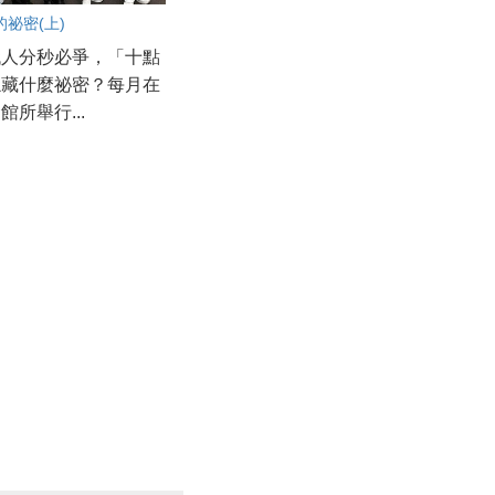
祕密(上)
代人分秒必爭，「十點
隱藏什麼祕密？每月在
館所舉行...