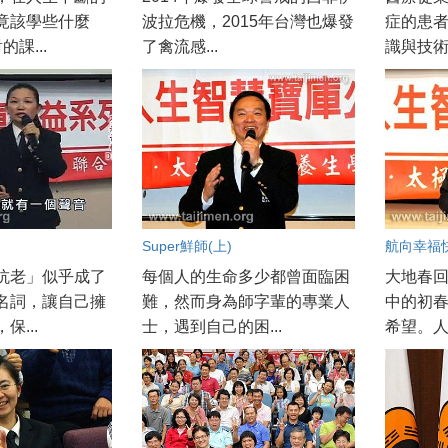
竟該學些什麼
波拉危機，2015年台灣也爆發
症的患
課...
了禽流感...
識與技術
Super鮮師(上)
航向幸福
抗老」似乎成了
每個人的生命多少都曾面臨困
大地春
名詞，讓自己擁
難，然而身為師字輩的專業人
中的初
保...
士，遇到自己的困...
希望。人