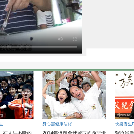
生
身心靈健康法寶
快樂養生DI
，在人生不斷的
2014年爆發全球警戒的西非伊
醫療從