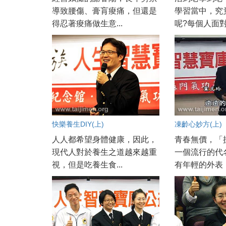
導致腰傷、膏肓痠痛，但還是
學習當中，究
得忍著痠痛做生意...
呢?每個人面對的
快樂養生DIY(上)
凍齡心妙方(上)
人人都希望身體健康，因此，
青春無價，「
現代人對於養生之道越來越重
一個流行的代
視，但是吃養生食...
有年輕的外表，