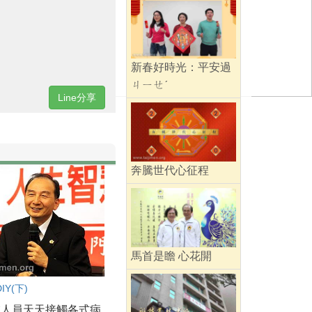
新春好時光：平安過
ㄐㄧㄝˊ
Line分享
奔騰世代心征程
馬首是瞻 心花開
Y(下)
業人員天天接觸各式病