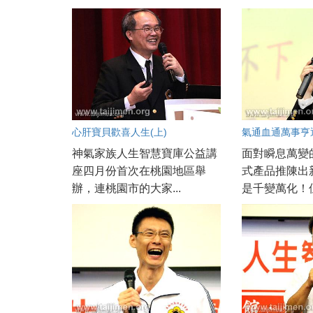
心肝寶貝歡喜人生(上)
氣通血通萬事亨通
神氣家族人生智慧寶庫公益講
面對瞬息萬變
座四月份首次在桃園地區舉
式產品推陳出
辦，連桃園市的大家...
是千變萬化！但