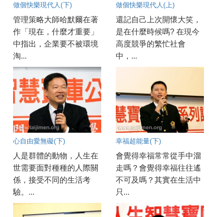
做個快樂現代人(下)
做個快樂現代人(上)
管理策略大師哈默爾在著
還記自己上次開懷大笑，
作「現在，什麼才重要」
是在什麼時候嗎? 在現今
中指出，企業要不被環境
高度競爭的繁忙社會
淘...
中，...
心自由愛無礙(下)
幸福超能量(下)
人是群體的動物，人生在
會覺得幸福常常從手中溜
世需要面對種種的人際關
走嗎？會覺得幸福往往遙
係，接受不同的生活考
不可及嗎？其實在生活中
驗。...
只...