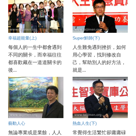
幸福超能量(上)
Super鮮師(下)
每個人的一生中都會遇到
人生難免遇到挫折，如何
不同的關卡，而幸福往往
用心學習，找到修改自
都喜歡藏在一道道關卡的
己，幫助別人的好方法，
後...
就是...
藝動人心
熱血人生(下)
無論專業或是業餘，人人
常覺得生活繁忙卻庸庸碌