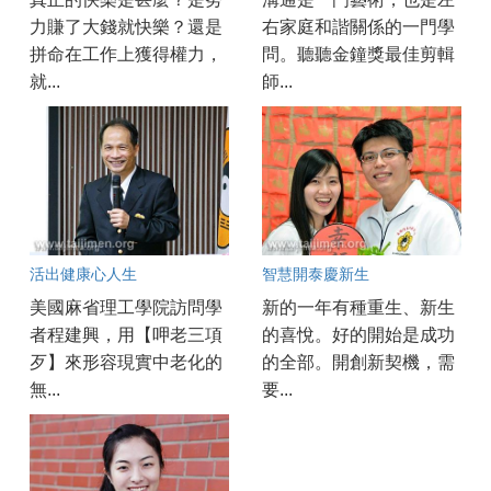
力賺了大錢就快樂？還是
右家庭和諧關係的一門學
拼命在工作上獲得權力，
問。聽聽金鐘獎最佳剪輯
就...
師...
活出健康心人生
智慧開泰慶新生
美國麻省理工學院訪問學
新的一年有種重生、新生
者程建興，用【呷老三項
的喜悅。好的開始是成功
歹】來形容現實中老化的
的全部。開創新契機，需
無...
要...