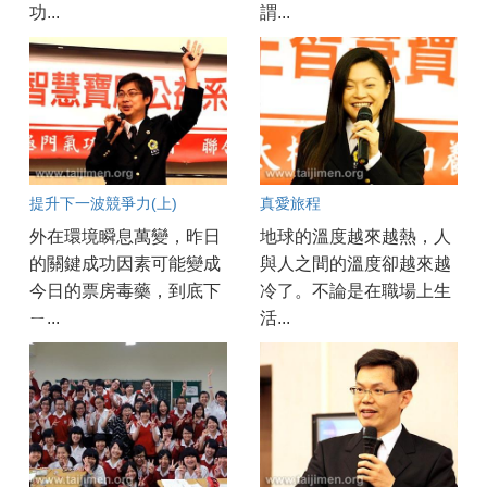
功...
謂...
提升下一波競爭力(上)
真愛旅程
外在環境瞬息萬變，昨日
地球的溫度越來越熱，人
的關鍵成功因素可能變成
與人之間的溫度卻越來越
今日的票房毒藥，到底下
冷了。不論是在職場上生
ㄧ...
活...