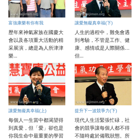
富強康樂有你有我
讓愛無礙真幸福(下)
歷年來神氣家族在國慶大
人生的過程中，難免會遇
會以及各項重大活動的精
到考驗，不管是工作、健
采展演，總是為人所津津
康、感情或是人際關係…
樂...
但...
讓愛無礙真幸福(上)
提升下一波競爭力(下)
每個人一生當中都渴望得
現代人生活緊張忙碌，社
到真愛，但「愛」卻也是
會的競爭讓每個人都不得
你我生命中最重要的學習
不隨時處於備戰狀態。所