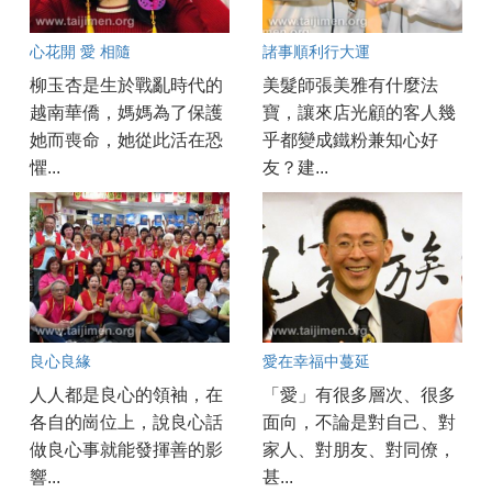
心花開 愛 相隨
諸事順利行大運
柳玉杏是生於戰亂時代的
美髮師張美雅有什麼法
越南華僑，媽媽為了保護
寶，讓來店光顧的客人幾
她而喪命，她從此活在恐
乎都變成鐵粉兼知心好
懼...
友？建...
良心良緣
愛在幸福中蔓延
人人都是良心的領袖，在
「愛」有很多層次、很多
各自的崗位上，說良心話
面向，不論是對自己、對
做良心事就能發揮善的影
家人、對朋友、對同僚，
響...
甚...