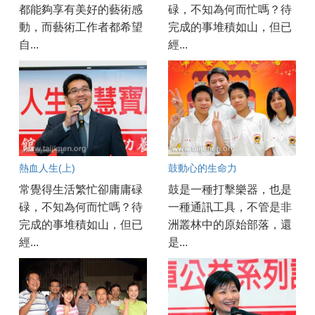
都能夠享有美好的藝術感
碌，不知為何而忙嗎？待
動，而藝術工作者都希望
完成的事堆積如山，但已
自...
經...
熱血人生(上)
鼓動心的生命力
常覺得生活繁忙卻庸庸碌
鼓是一種打擊樂器，也是
碌，不知為何而忙嗎？待
一種通訊工具，不管是非
完成的事堆積如山，但已
洲叢林中的原始部落，還
經...
是...