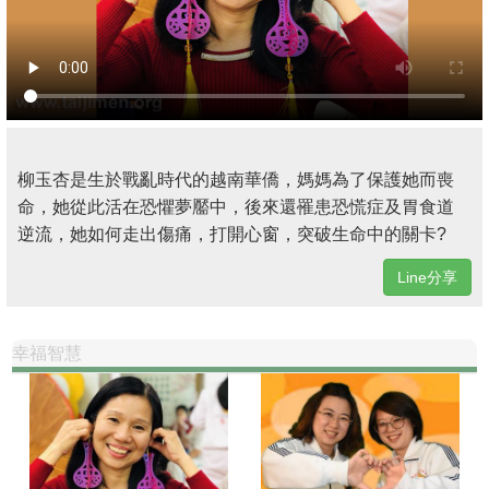
柳玉杏是生於戰亂時代的越南華僑，媽媽為了保護她而喪
命，她從此活在恐懼夢靨中，後來還罹患恐慌症及胃食道
逆流，她如何走出傷痛，打開心窗，突破生命中的關卡?
Line分享
幸福智慧