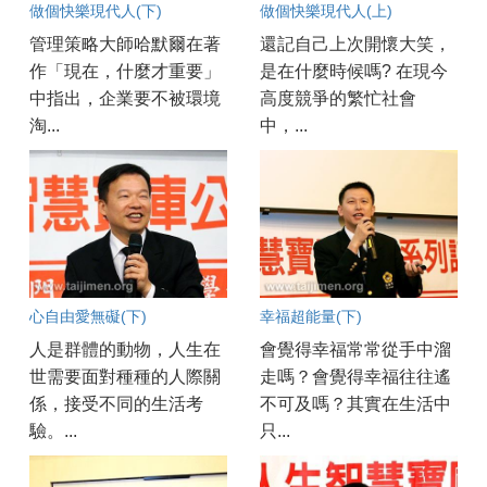
做個快樂現代人(下)
做個快樂現代人(上)
管理策略大師哈默爾在著
還記自己上次開懷大笑，
作「現在，什麼才重要」
是在什麼時候嗎? 在現今
中指出，企業要不被環境
高度競爭的繁忙社會
淘...
中，...
心自由愛無礙(下)
幸福超能量(下)
人是群體的動物，人生在
會覺得幸福常常從手中溜
世需要面對種種的人際關
走嗎？會覺得幸福往往遙
係，接受不同的生活考
不可及嗎？其實在生活中
驗。...
只...