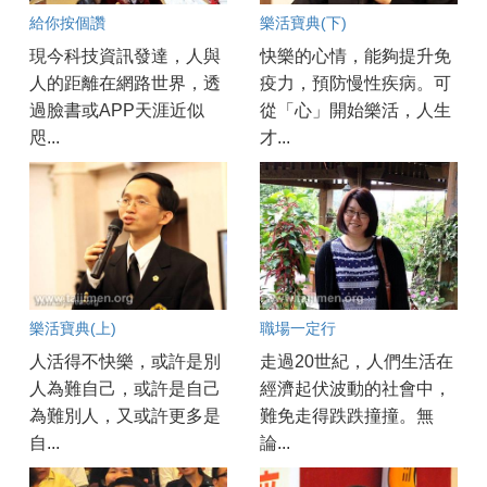
給你按個讚
樂活寶典(下)
現今科技資訊發達，人與
快樂的心情，能夠提升免
人的距離在網路世界，透
疫力，預防慢性疾病。可
過臉書或APP天涯近似
從「心」開始樂活，人生
咫...
才...
樂活寶典(上)
職場一定行
人活得不快樂，或許是別
走過20世紀，人們生活在
人為難自己，或許是自己
經濟起伏波動的社會中，
為難別人，又或許更多是
難免走得跌跌撞撞。無
自...
論...