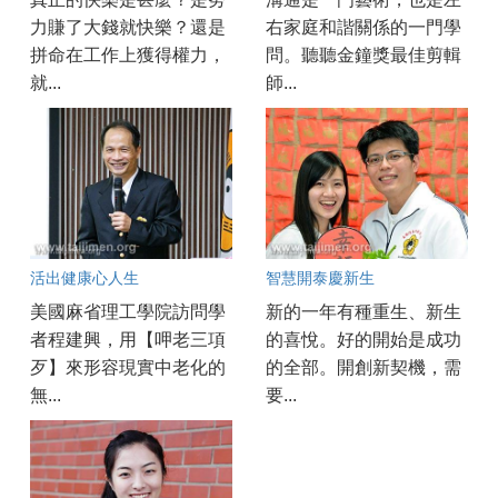
力賺了大錢就快樂？還是
右家庭和諧關係的一門學
拼命在工作上獲得權力，
問。聽聽金鐘獎最佳剪輯
就...
師...
活出健康心人生
智慧開泰慶新生
美國麻省理工學院訪問學
新的一年有種重生、新生
者程建興，用【呷老三項
的喜悅。好的開始是成功
歹】來形容現實中老化的
的全部。開創新契機，需
無...
要...