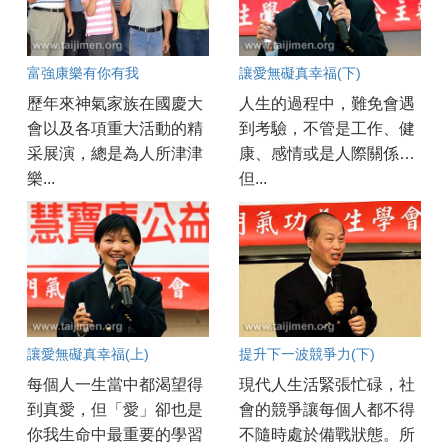
富強康樂有你有我
讓愛無礙真幸福(下)
歷年來神氣家族在國慶大
人生的過程中，難免會遇
會以及各項重大活動的精
到考驗，不管是工作、健
采展演，總是為人所津津
康、感情或是人際關係…
樂...
但...
讓愛無礙真幸福(上)
提升下一波競爭力(下)
每個人一生當中都渴望得
現代人生活緊張忙碌，社
到真愛，但「愛」卻也是
會的競爭讓每個人都不得
你我生命中最重要的學習
不隨時處於備戰狀態。所