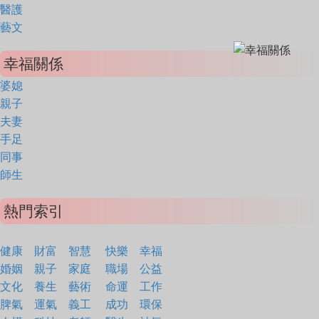
醫護
藝文
幸福關係
婆媳
親子
夫妻
手足
同事
師生
熱門索引
健康
財富
智慧
快樂
幸福
婚姻
親子
家庭
職場
公益
文化
養生
藝術
命運
工作
脾氣
運氣
義工
成功
環保