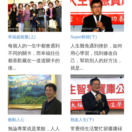
幸福超能量(上)
Super鮮師(下)
每個人的一生中都會遇到
人生難免遇到挫折，如何
不同的關卡，而幸福往往
用心學習，找到修改自
都喜歡藏在一道道關卡的
己，幫助別人的好方法，
後...
就是...
藝動人心
熱血人生(下)
無論專業或是業餘，人人
常覺得生活繁忙卻庸庸碌