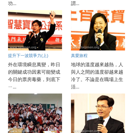
功...
謂...
提升下一波競爭力(上)
真愛旅程
外在環境瞬息萬變，昨日
地球的溫度越來越熱，人
的關鍵成功因素可能變成
與人之間的溫度卻越來越
今日的票房毒藥，到底下
冷了。不論是在職場上生
ㄧ...
活...