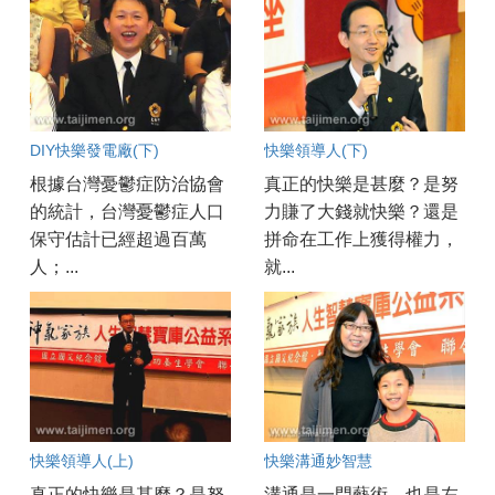
DIY快樂發電廠(下)
快樂領導人(下)
根據台灣憂鬱症防治協會
真正的快樂是甚麼？是努
的統計，台灣憂鬱症人口
力賺了大錢就快樂？還是
保守估計已經超過百萬
拼命在工作上獲得權力，
人；...
就...
快樂領導人(上)
快樂溝通妙智慧
真正的快樂是甚麼？是努
溝通是一門藝術，也是左