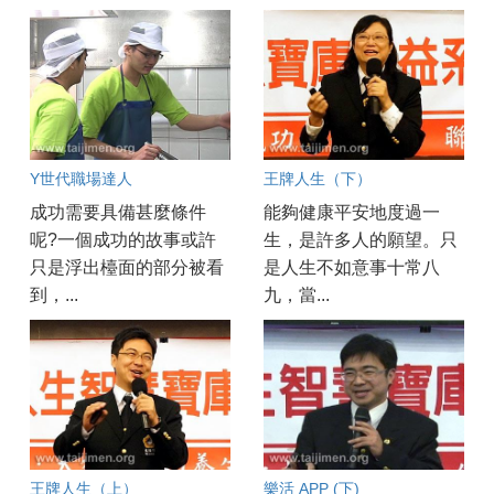
Y世代職場達人
王牌人生（下）
成功需要具備甚麼條件
能夠健康平安地度過一
呢?一個成功的故事或許
生，是許多人的願望。只
只是浮出檯面的部分被看
是人生不如意事十常八
到，...
九，當...
王牌人生（上）
樂活 APP (下)