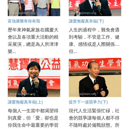
富強康樂有你有我
讓愛無礙真幸福(下)
歷年來神氣家族在國慶大
人生的過程中，難免會遇
會以及各項重大活動的精
到考驗，不管是工作、健
采展演，總是為人所津津
康、感情或是人際關係…
樂...
但...
讓愛無礙真幸福(上)
提升下一波競爭力(下)
每個人一生當中都渴望得
現代人生活緊張忙碌，社
到真愛，但「愛」卻也是
會的競爭讓每個人都不得
你我生命中最重要的學習
不隨時處於備戰狀態。所