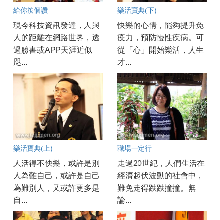
給你按個讚
樂活寶典(下)
現今科技資訊發達，人與
快樂的心情，能夠提升免
人的距離在網路世界，透
疫力，預防慢性疾病。可
過臉書或APP天涯近似
從「心」開始樂活，人生
咫...
才...
樂活寶典(上)
職場一定行
人活得不快樂，或許是別
走過20世紀，人們生活在
人為難自己，或許是自己
經濟起伏波動的社會中，
為難別人，又或許更多是
難免走得跌跌撞撞。無
自...
論...