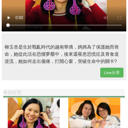
柳玉杏是生於戰亂時代的越南華僑，媽媽為了保護她而喪
命，她從此活在恐懼夢靨中，後來還罹患恐慌症及胃食道
逆流，她如何走出傷痛，打開心窗，突破生命中的關卡?
Line分享
幸福智慧