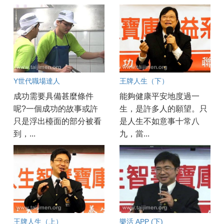
Y世代職場達人
王牌人生（下）
成功需要具備甚麼條件
能夠健康平安地度過一
呢?一個成功的故事或許
生，是許多人的願望。只
只是浮出檯面的部分被看
是人生不如意事十常八
到，...
九，當...
王牌人生（上）
樂活 APP (下)