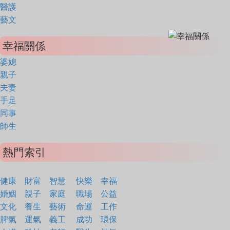
醫護
藝文
幸福關係
婆媳
親子
夫妻
手足
同事
師生
熱門索引
健康
財富
智慧
快樂
幸福
婚姻
親子
家庭
職場
公益
文化
養生
藝術
命運
工作
脾氣
運氣
義工
成功
環保