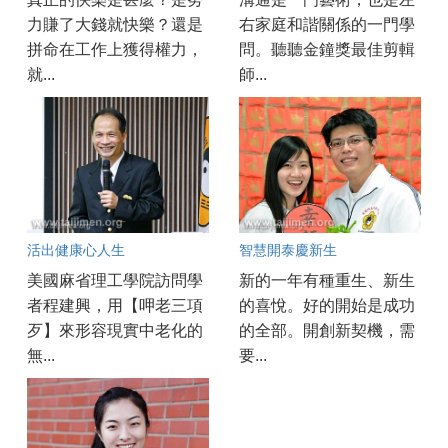
力賺了大錢就快樂？還是
右家庭和諧關係的一門學
拼命在工作上獲得權力，
問。聽聽金鐘獎最佳剪輯
就...
師...
活出健康心人生
智慧開泰慶新生
美國麻省理工學院訪問學
新的一年有種重生、新生
者程建興，用【呷老三項
的喜悅。好的開始是成功
歹】來形容現實中老化的
的全部。開創新契機，需
無...
要...