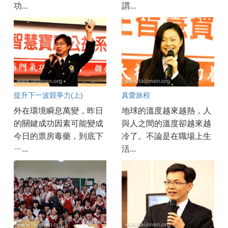
功...
謂...
提升下一波競爭力(上)
真愛旅程
外在環境瞬息萬變，昨日
地球的溫度越來越熱，人
的關鍵成功因素可能變成
與人之間的溫度卻越來越
今日的票房毒藥，到底下
冷了。不論是在職場上生
ㄧ...
活...