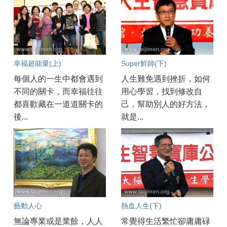
幸福超能量(上)
Super鮮師(下)
每個人的一生中都會遇到
人生難免遇到挫折，如何
不同的關卡，而幸福往往
用心學習，找到修改自
都喜歡藏在一道道關卡的
己，幫助別人的好方法，
後...
就是...
藝動人心
熱血人生(下)
無論專業或是業餘，人人
常覺得生活繁忙卻庸庸碌