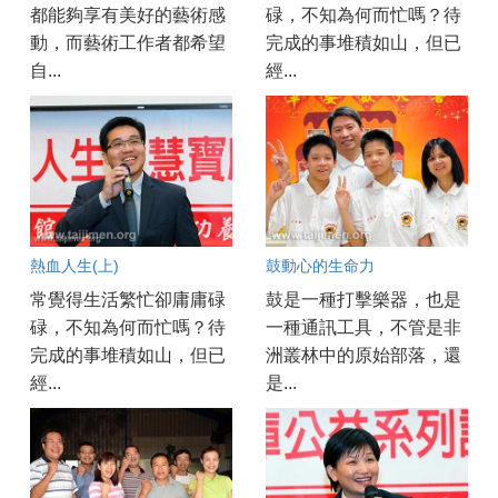
都能夠享有美好的藝術感
碌，不知為何而忙嗎？待
動，而藝術工作者都希望
完成的事堆積如山，但已
自...
經...
熱血人生(上)
鼓動心的生命力
常覺得生活繁忙卻庸庸碌
鼓是一種打擊樂器，也是
碌，不知為何而忙嗎？待
一種通訊工具，不管是非
完成的事堆積如山，但已
洲叢林中的原始部落，還
經...
是...