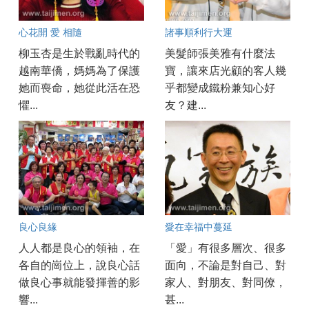
心花開 愛 相隨
諸事順利行大運
柳玉杏是生於戰亂時代的
美髮師張美雅有什麼法
越南華僑，媽媽為了保護
寶，讓來店光顧的客人幾
她而喪命，她從此活在恐
乎都變成鐵粉兼知心好
懼...
友？建...
良心良緣
愛在幸福中蔓延
人人都是良心的領袖，在
「愛」有很多層次、很多
各自的崗位上，說良心話
面向，不論是對自己、對
做良心事就能發揮善的影
家人、對朋友、對同僚，
響...
甚...