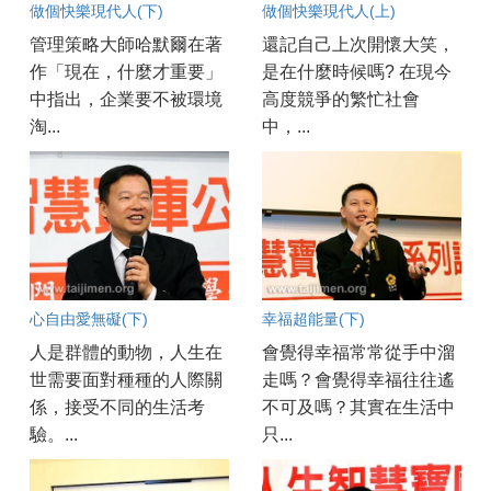
做個快樂現代人(下)
做個快樂現代人(上)
管理策略大師哈默爾在著
還記自己上次開懷大笑，
作「現在，什麼才重要」
是在什麼時候嗎? 在現今
中指出，企業要不被環境
高度競爭的繁忙社會
淘...
中，...
心自由愛無礙(下)
幸福超能量(下)
人是群體的動物，人生在
會覺得幸福常常從手中溜
世需要面對種種的人際關
走嗎？會覺得幸福往往遙
係，接受不同的生活考
不可及嗎？其實在生活中
驗。...
只...