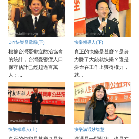
DIY快樂發電廠(下)
快樂領導人(下)
根據台灣憂鬱症防治協會
真正的快樂是甚麼？是努
的統計，台灣憂鬱症人口
力賺了大錢就快樂？還是
保守估計已經超過百萬
拼命在工作上獲得權力，
人；...
就...
快樂領導人(上)
快樂溝通妙智慧
真正的快樂是甚麼？是努
溝通是一門藝術，也是左