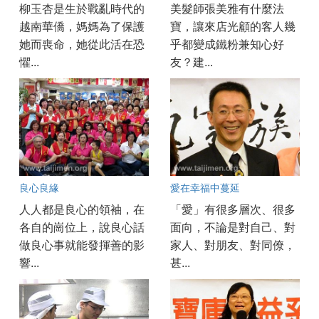
柳玉杏是生於戰亂時代的
美髮師張美雅有什麼法
越南華僑，媽媽為了保護
寶，讓來店光顧的客人幾
她而喪命，她從此活在恐
乎都變成鐵粉兼知心好
懼...
友？建...
良心良緣
愛在幸福中蔓延
人人都是良心的領袖，在
「愛」有很多層次、很多
各自的崗位上，說良心話
面向，不論是對自己、對
做良心事就能發揮善的影
家人、對朋友、對同僚，
響...
甚...