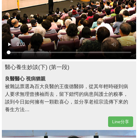
醫心養生妙談(下) (第一段)
良醫醫心 視病猶親
被雜誌票選為百大良醫的王復德醫師，從其年輕時碰到病
人要求無理曾拂袖而去，留下錯愕的病患與護士的糗事，
談到今日如何擁有一顆歡喜心，並分享老袓宗流傳下來的
養生方法…
Line分享