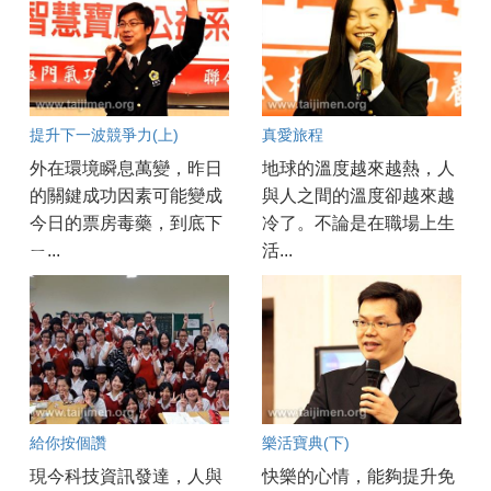
提升下一波競爭力(上)
真愛旅程
外在環境瞬息萬變，昨日
地球的溫度越來越熱，人
的關鍵成功因素可能變成
與人之間的溫度卻越來越
今日的票房毒藥，到底下
冷了。不論是在職場上生
ㄧ...
活...
給你按個讚
樂活寶典(下)
現今科技資訊發達，人與
快樂的心情，能夠提升免