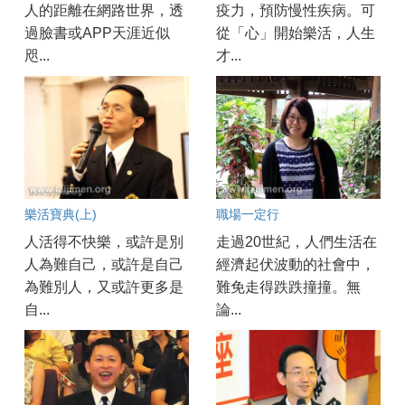
人的距離在網路世界，透
疫力，預防慢性疾病。可
過臉書或APP天涯近似
從「心」開始樂活，人生
咫...
才...
樂活寶典(上)
職場一定行
人活得不快樂，或許是別
走過20世紀，人們生活在
人為難自己，或許是自己
經濟起伏波動的社會中，
為難別人，又或許更多是
難免走得跌跌撞撞。無
自...
論...