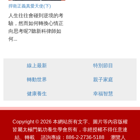
捍衛正義真愛天使(下)
人生往往會碰到逆境的考
驗，然而如何轉換心情正
向思考呢?聽新科律師如
何...
線上最新
特別節目
轉動世界
親子家庭
健康養生
幸福智慧
Copyright © 2026 本網站所有文字、圖片等內容版權
皆屬太極門氣功養生學會所有，非經授權不得任意連
結、轉載 諮詢專線：886-2-2736-5188 瀏覽人