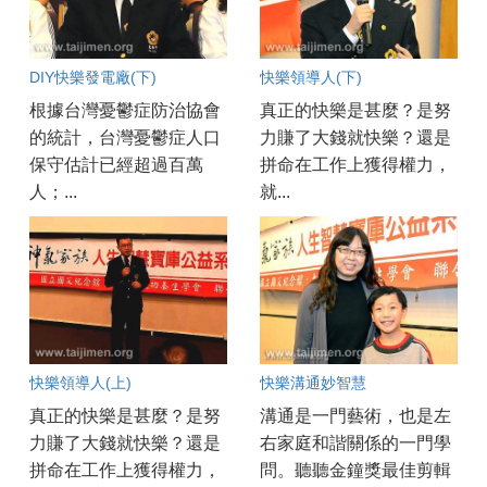
DIY快樂發電廠(下)
快樂領導人(下)
根據台灣憂鬱症防治協會
真正的快樂是甚麼？是努
的統計，台灣憂鬱症人口
力賺了大錢就快樂？還是
保守估計已經超過百萬
拼命在工作上獲得權力，
人；...
就...
快樂領導人(上)
快樂溝通妙智慧
真正的快樂是甚麼？是努
溝通是一門藝術，也是左
力賺了大錢就快樂？還是
右家庭和諧關係的一門學
拼命在工作上獲得權力，
問。聽聽金鐘獎最佳剪輯