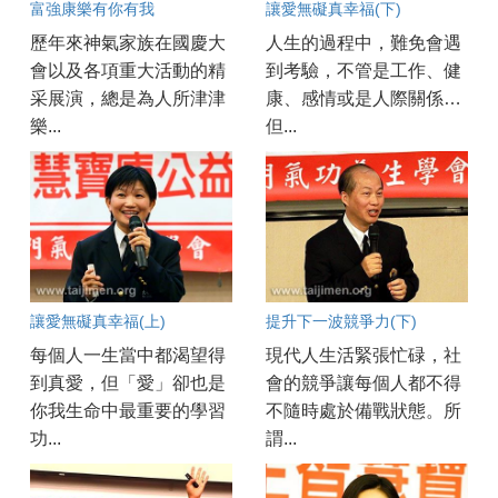
富強康樂有你有我
讓愛無礙真幸福(下)
歷年來神氣家族在國慶大
人生的過程中，難免會遇
會以及各項重大活動的精
到考驗，不管是工作、健
采展演，總是為人所津津
康、感情或是人際關係…
樂...
但...
讓愛無礙真幸福(上)
提升下一波競爭力(下)
每個人一生當中都渴望得
現代人生活緊張忙碌，社
到真愛，但「愛」卻也是
會的競爭讓每個人都不得
你我生命中最重要的學習
不隨時處於備戰狀態。所
功...
謂...