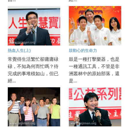
熱血人生(上)
鼓動心的生命力
常覺得生活繁忙卻庸庸碌
鼓是一種打擊樂器，也是
碌，不知為何而忙嗎？待
一種通訊工具，不管是非
完成的事堆積如山，但已
洲叢林中的原始部落，還
經...
是...