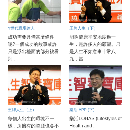
Y世代職場達人
王牌人生（下）
成功需要具備甚麼條件
能夠健康平安地度過一
呢?一個成功的故事或許
生，是許多人的願望。只
只是浮出檯面的部分被看
是人生不如意事十常八
到，...
九，當...
王牌人生（上）
樂活 APP (下)
每個人出生的環境不一
樂活LOHAS (Lifestyles of
樣，所擁有的資源也各不
Health and ...