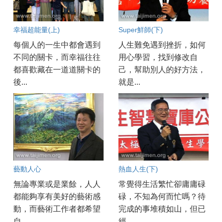
幸福超能量(上)
Super鮮師(下)
每個人的一生中都會遇到
人生難免遇到挫折，如何
不同的關卡，而幸福往往
用心學習，找到修改自
都喜歡藏在一道道關卡的
己，幫助別人的好方法，
後...
就是...
藝動人心
熱血人生(下)
無論專業或是業餘，人人
常覺得生活繁忙卻庸庸碌
都能夠享有美好的藝術感
碌，不知為何而忙嗎？待
動，而藝術工作者都希望
完成的事堆積如山，但已
自...
經...