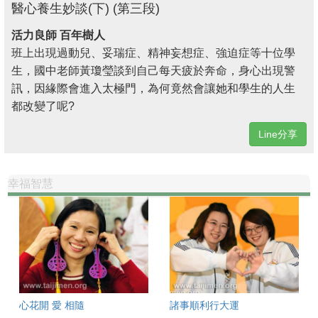
醫心養生妙談(下) (第三段)
活力良師 百年樹人
班上出現過動兒、妥瑞症、精神妄想症、強迫症等十位學
生，國中老師黃瓊瑩談到自己每天疲於奔命，身心出現警
訊，因緣際會進入太極門，為何竟然會讓她和學生的人生
都改變了呢?
Line分享
幸福智慧
心花開 愛 相隨
諸事順利行大運