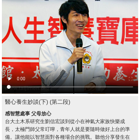
醫心養生妙談(下) (第二段)
感智慧處事 父母放心
台大土木系研究生劉信宏談到從小在神氣大家族快樂成
長，太極門師父常叮嚀，青年人就是要隨時做好上台的準
備。讓他能以智慧面對各種場合的挑戰。聽他分享發生在