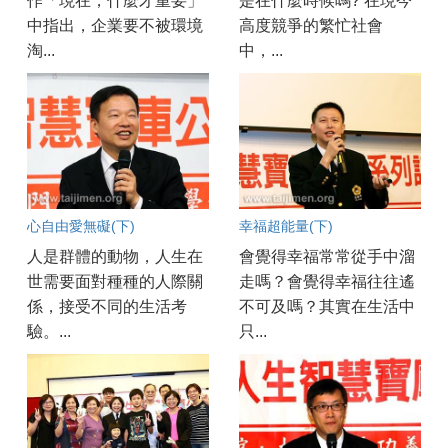
作「現在，什麼才重要」
是在什麼時候嗎? 在現今
中指出，企業要不被環境
高度競爭的繁忙社會
淘...
中，...
心自由愛無礙(下)
幸福超能量(下)
人是群體的動物，人生在
會覺得幸福常常從手中溜
世需要面對種種的人際關
走嗎？會覺得幸福往往遙
係，接受不同的生活考
不可及嗎？其實在生活中
驗。...
只...