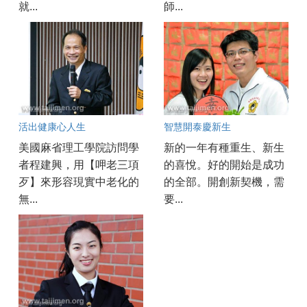
就...
師...
活出健康心人生
智慧開泰慶新生
美國麻省理工學院訪問學
新的一年有種重生、新生
者程建興，用【呷老三項
的喜悅。好的開始是成功
歹】來形容現實中老化的
的全部。開創新契機，需
無...
要...