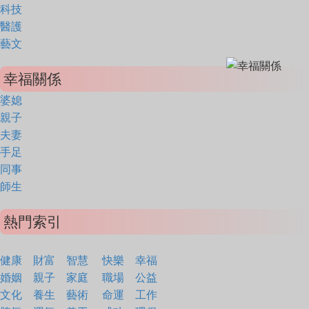
科技
醫護
藝文
幸福關係
婆媳
親子
夫妻
手足
同事
師生
熱門索引
健康
財富
智慧
快樂
幸福
婚姻
親子
家庭
職場
公益
文化
養生
藝術
命運
工作