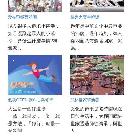
愛在飛揚西雅圖
傳家之寶幸福源
現今很多人追求小確幸，
過年是中華文化中最重要
如果凝聚起眾人的小確
的節慶，過年時刻，家人
幸，會發生什麼事情?神
從四面八方趕著回家，就
氣家...
為...
氣功OPEN 講6-心與修行
武林世家賀新春
人生是一個修道場，
文化的傳承是隨時體現在
「修」就是改，「道」就
日常生活中，太極門武林
是方法，「修行」就是一
世家透過師徒傳承，與世
個改變...
人...