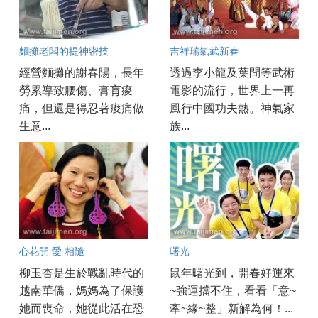
麵攤老闆的提神密技
吉祥瑞氣武新春
經營麵攤的謝春陽，長年
透過李小龍及葉問等武術
勞累導致腰傷、膏肓痠
電影的流行，世界上一再
痛，但還是得忍著痠痛做
風行中國功夫熱。神氣家
生意...
族...
心花開 愛 相隨
曙光
柳玉杏是生於戰亂時代的
鼠年曙光到，開春好運來
越南華僑，媽媽為了保護
~強運擋不住，看看「意~
她而喪命，她從此活在恐
牽~緣~整」新解為何！...