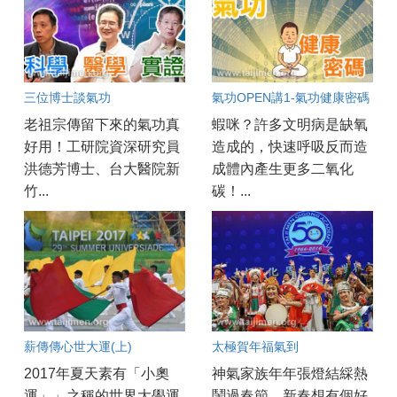
三位博士談氣功
氣功OPEN講1-氣功健康密碼
老祖宗傳留下來的氣功真
蝦咪？許多文明病是缺氧
好用！工研院資深研究員
造成的，快速呼吸反而造
洪德芳博士、台大醫院新
成體內產生更多二氧化
竹...
碳！...
薪傳傳心世大運(上)
太極賀年福氣到
2017年夏天素有「小奧
神氣家族年年張燈結綵熱
運」」之稱的世界大學運
鬧過春節，新春想有個好