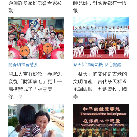
過節許多家庭都會全家歡
師兄姊，對國慶都有一段
聚...
很...
開春納福智慧多
祭天祈福轉氣機 良心覺醒萬民安
開工大吉有妙招！春聯怎
「祭天」的文化是古老的
麼從「財源廣進」更上一
文明遺產，古代祭天祈求
層樓變成了「福慧雙
風調雨順，五穀豐收，國
修」？...
泰...