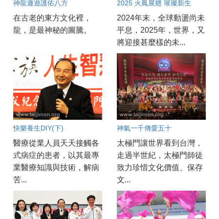
神龍遨遊護佑八方
2025 火鳳展翅 璀璨新生
在古老的東方文化裡，
2024年末，全球動盪尚未
龍，是最神秘的圖騰。
平息，2025年，世界，又
將迎接甚麼樣的未...
快樂養生DIY(下)
神氣一千傳愛五十
醫療從業人員天天接觸各
太極門讓世界看到台灣，
式病症的患者，以其最專
走過半世紀，太極門師徒
業醫療知識與技術，解病
致力珍惜文化價值、保存
苦...
文...