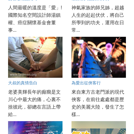
人間最暖的溫度是「愛」!
神氣家族的師兄姊，超越
國際知名空間設計師湯鎮
人生的起起伏伏，將自己
權、癌症關懷基金會董
所學到的功夫，運用在日
事...
常...
大叔的真情告白
為愛出征俠客行
老婆美輝長年的癲癇是文
來自東方古老門派的現代
川心中最大的痛，心裏不
俠客，在前往處處都是歷
捨彼此，卻總在言語上帶
史的美麗大陸，發生了怎
給...
樣...