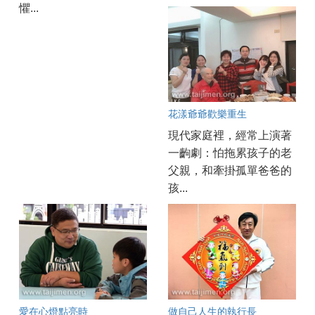
懼...
花漾爺爺歡樂重生
現代家庭裡，經常上演著
一齣劇：怕拖累孩子的老
父親，和牽掛孤單爸爸的
孩...
愛在心燈點亮時
做自己人生的執行長