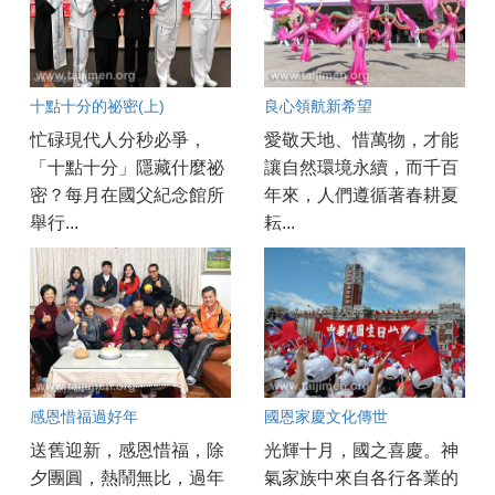
十點十分的祕密(上)
良心領航新希望
忙碌現代人分秒必爭，
愛敬天地、惜萬物，才能
「十點十分」隱藏什麼祕
讓自然環境永續，而千百
密？每月在國父紀念館所
年來，人們遵循著春耕夏
舉行...
耘...
感恩惜福過好年
國恩家慶文化傳世
送舊迎新，感恩惜福，除
光輝十月，國之喜慶。神
夕團圓，熱鬧無比，過年
氣家族中來自各行各業的