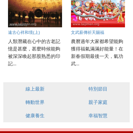
遠古心祥和境(上)
文武薪傳祈天賜福
人類潛藏在心中的古老記
農曆過年大家都希望能夠
憶是甚麼，甚麼時候能夠
獲得福氣滿滿好能量！在
被深深喚起那股熟悉的印
新春假期最後一天，氣功
記...
武...
線上最新
特別節目
轉動世界
親子家庭
健康養生
幸福智慧