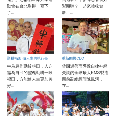
動會在台北舉辦，寫下
彩頭嗎？一起來接收健
了...
康、...
勤耕福田 做人生的執行長
重新開機CEO
牛為農作勤於耕田，人亦
曾因過勞而導致自律神經
需為自己的靈魂勤耕一畝
失調的全球最大EMS製造
福田，方能使人生更加美
商前副總經理陳風河，
好...
在...