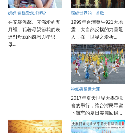
媽媽,這樣愛您,好嗎?
環繞世界的一首歌
在充滿溫馨、充滿愛的五
1999年台灣發生921大地
月裡，藉著母親節我們表
震，大自然反撲的力量驚
達對母親的感恩與孝思。
人，在「世界之愛祈...
母...
神氣榮耀世大運
2017年夏天世界大學運動
會的舉行，讓台灣民眾留
下難忘的夏日美麗回憶...