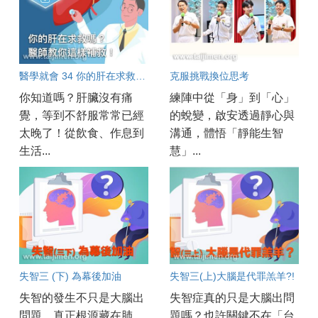
醫學就會 34 你的肝在求救嗎？醫師教你這樣補救！
克服挑戰換位思考
你知道嗎？肝臟沒有痛
練陣中從「身」到「心」
覺，等到不舒服常常已經
的蛻變，啟安透過靜心與
太晚了！從飲食、作息到
溝通，體悟「靜能生智
生活...
慧」...
失智三 (下) 為幕後加油
失智三(上)大腦是代罪羔羊?!
失智的發生不只是大腦出
失智症真的只是大腦出問
問題，真正根源藏在肺、
題嗎？也許關鍵不在「台