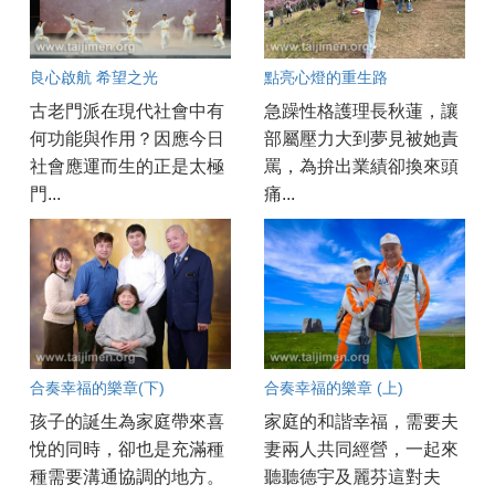
良心啟航 希望之光
點亮心燈的重生路
古老門派在現代社會中有
急躁性格護理長秋蓮，讓
何功能與作用？因應今日
部屬壓力大到夢見被她責
社會應運而生的正是太極
罵，為拚出業績卻換來頭
門...
痛...
合奏幸福的樂章(下)
合奏幸福的樂章 (上)
孩子的誕生為家庭帶來喜
家庭的和諧幸福，需要夫
悅的同時，卻也是充滿種
妻兩人共同經營，一起來
種需要溝通協調的地方。
聽聽德宇及麗芬這對夫