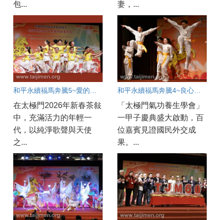
包...
妻，...
和平永續福馬奔騰5~愛的天使賜福人間
和平永續福馬奔騰4~良心英雄情滿人間
在太極門2026年新春茶敍
「太極門氣功養生學會」
中，充滿活力的年輕一
一甲子慶典盛大啟動，百
代，以純淨歌聲與天使
位嘉賓見證國民外交成
之...
果。...