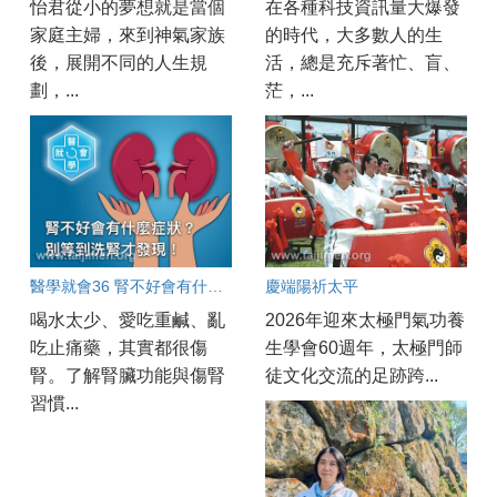
怡君從小的夢想就是當個
在各種科技資訊量大爆發
家庭主婦，來到神氣家族
的時代，大多數人的生
後，展開不同的人生規
活，總是充斥著忙、盲、
劃，...
茫，...
醫學就會36 腎不好會有什麼症狀？別等到洗腎才發現！
慶端陽祈太平
喝水太少、愛吃重鹹、亂
2026年迎來太極門氣功養
吃止痛藥，其實都很傷
生學會60週年，太極門師
腎。了解腎臟功能與傷腎
徒文化交流的足跡跨...
習慣...