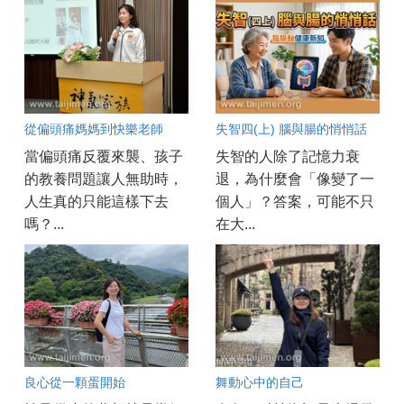
從偏頭痛媽媽到快樂老師
失智四(上) 腦與腸的悄悄話
當偏頭痛反覆來襲、孩子
失智的人除了記憶力衰
的教養問題讓人無助時，
退，為什麼會「像變了一
人生真的只能這樣下去
個人」？答案，可能不只
嗎？...
在大...
良心從一顆蛋開始
舞動心中的自己