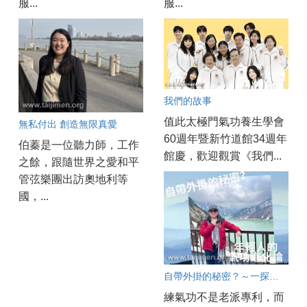
服...
服...
我們的故事
值此太極門氣功養生學會
無私付出 創造無限真愛
60週年暨新竹道館34週年
伯蓁是一位聽力師，工作
館慶，歡迎觀賞《我們...
之餘，跟隨世界之愛和平
管弦樂團出訪奧地利等
國，...
自帶外掛的秘密？～一探現代年輕人的氣功進化論
練氣功不是老派專利，而