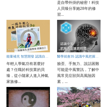
是自帶外掛的秘密！科技
人貝臻分享她28年的修
習...
能量補充 智慧開發 認識自己～一探年輕人練氣功的秘密？
醫學就會35 認識中風把握黃金搶救時間
年輕人學氣功有甚麼好
臉歪、手無力、說話困難
處？任職於科技業的貝
可能是中風警訊，了解中
臻，從小隨家人進入神氣
風常見症狀與高風險因
家族修...
素，...