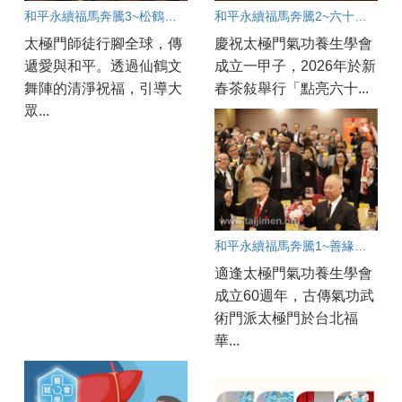
和平永續福馬奔騰3~松鶴同春福滿人間
和平永續福馬奔騰2~六十啟動愛滿人間
太極門師徒行腳全球，傳
慶祝太極門氣功養生學會
遞愛與和平。透過仙鶴文
成立一甲子，2026年於新
舞陣的清淨祝福，引導大
春茶敍舉行「點亮六十...
眾...
和平永續福馬奔騰1~善緣匯聚春滿人間
適逢太極門氣功養生學會
成立60週年，古傳氣功武
術門派太極門於台北福
華...