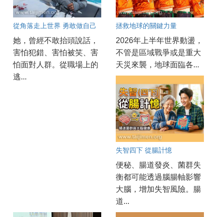
從角落走上世界 勇敢做自己
拯救地球的關鍵力量
她，曾經不敢抬頭說話，
2026年上半年世界動盪，
害怕犯錯、害怕被笑、害
不管是區域戰爭或是重大
怕面對人群。從職場上的
天災來襲，地球面臨各...
逃...
失智四下 從腸計憶
便秘、腸道發炎、菌群失
衡都可能透過腦腸軸影響
大腦，增加失智風險。腸
道...