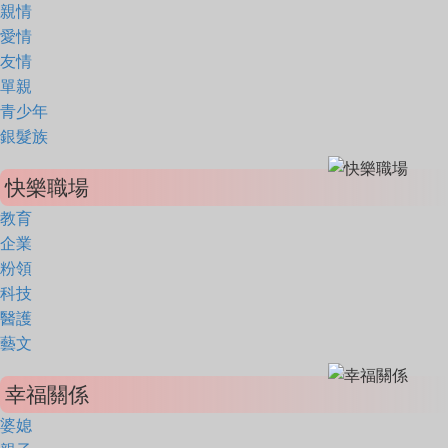
親情
愛情
友情
單親
青少年
銀髮族
快樂職場
教育
企業
粉領
科技
醫護
藝文
幸福關係
婆媳