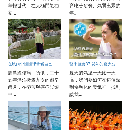
年輕世代。在太極門氣功
育吃苦耐勞、氣質出眾的
養...
年...
在風雨中慢慢學會愛自己
醫學就會37 炎熱的夏天要如何避免中暑找上身？
麗薰經傷病、負債，二十
夏天的氣溫一天比一天
五年漂泊搬遷九次的艱辛
高，我們要如何在這個熱
歲月，在勞苦與癌症試煉
到快融化的天氣裡，找到
中...
讓我...