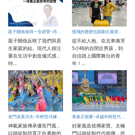
親子關係值得一生經營~培養...
慢飛的翅膀也能劃出最美的弧線
親子關係反映了我們與原
從不給人抱、在北車痛哭
生家庭的結。現代人很注
5小時的自閉症男孩，到
重在生活中創造儀式感，
自信踏上國際舞台的青
特...
年！...
老門派真功夫~年輕世代練到的心功夫
青春正能量~卓越年輕世代的實踐之路
神氣家族傳承優良門風，
好家風造就傳家寶。太極
以師徒制培育正向勇敢的
門以師徒制代代相傳，培