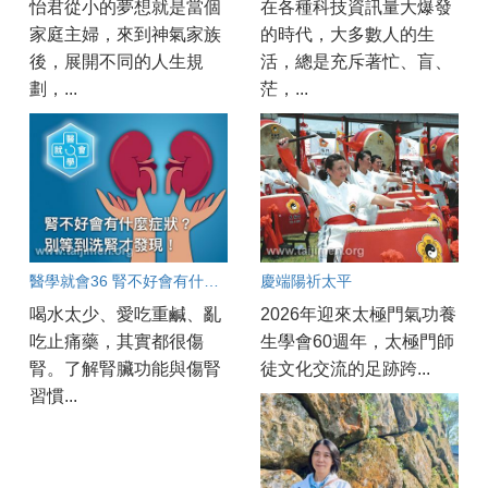
怡君從小的夢想就是當個
在各種科技資訊量大爆發
家庭主婦，來到神氣家族
的時代，大多數人的生
後，展開不同的人生規
活，總是充斥著忙、盲、
劃，...
茫，...
醫學就會36 腎不好會有什麼症狀？別等到洗腎才發現！
慶端陽祈太平
喝水太少、愛吃重鹹、亂
2026年迎來太極門氣功養
吃止痛藥，其實都很傷
生學會60週年，太極門師
腎。了解腎臟功能與傷腎
徒文化交流的足跡跨...
習慣...