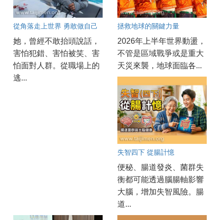
從角落走上世界 勇敢做自己
拯救地球的關鍵力量
她，曾經不敢抬頭說話，
2026年上半年世界動盪，
害怕犯錯、害怕被笑、害
不管是區域戰爭或是重大
怕面對人群。從職場上的
天災來襲，地球面臨各...
逃...
失智四下 從腸計憶
便秘、腸道發炎、菌群失
衡都可能透過腦腸軸影響
大腦，增加失智風險。腸
道...