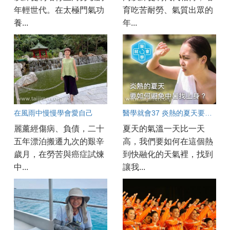
年輕世代。在太極門氣功
育吃苦耐勞、氣質出眾的
養...
年...
在風雨中慢慢學會愛自己
醫學就會37 炎熱的夏天要如何避免中暑找上身？
麗薰經傷病、負債，二十
夏天的氣溫一天比一天
五年漂泊搬遷九次的艱辛
高，我們要如何在這個熱
歲月，在勞苦與癌症試煉
到快融化的天氣裡，找到
中...
讓我...