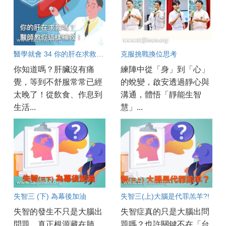
醫學就會 34 你的肝在求救嗎？醫師教你這樣補救！
克服挑戰換位思考
你知道嗎？肝臟沒有痛
練陣中從「身」到「心」
覺，等到不舒服常常已經
的蛻變，啟安透過靜心與
太晚了！從飲食、作息到
溝通，體悟「靜能生智
生活...
慧」...
失智三 (下) 為幕後加油
失智三(上)大腦是代罪羔羊?!
失智的發生不只是大腦出
失智症真的只是大腦出問
問題，真正根源藏在肺、
題嗎？也許關鍵不在「台