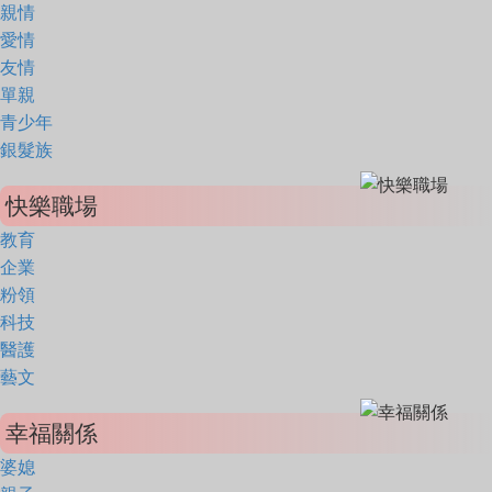
親情
愛情
友情
單親
青少年
銀髮族
快樂職場
教育
企業
粉領
科技
醫護
藝文
幸福關係
婆媳