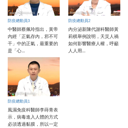
防疫總動員3
防疫總動員2
中醫師蔡佩玲指出，黃帝
內分泌新陳代謝科醫師黃
內經「正氣存內，邪不可
莉棋舉例說明，天災人禍
干」中的正氣，最重要的
如何影響醫療人權，呼籲
是「心...
人人用...
防疫總動員1
風濕免疫科醫師李蒔青表
示，病毒進入人體的方式
必須透過黏膜，所以一定