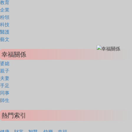
教育
企業
粉領
科技
醫護
藝文
幸福關係
婆媳
親子
夫妻
手足
同事
師生
熱門索引
健康
財富
智慧
快樂
幸福