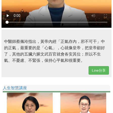
中醫師蔡佩玲指出，黃帝內經「正氣存內，邪不可干」中
的正氣，最重要的是「心氣」，心就像皇帝，把皇帝顧好
了，其他的五臟六腑文武百官就會各安其位；所以不生
氣、不憂慮、不緊張，保持心平氣和很重要。
Line分享
人生智慧講座