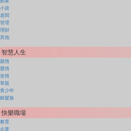
創業
小資
老闆
管理
理財
其他
智慧人生
親情
愛情
友情
單親
青少年
銀髮族
快樂職場
教育
企業