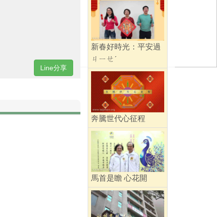
新春好時光：平安過
ㄐㄧㄝˊ
Line分享
奔騰世代心征程
馬首是瞻 心花開