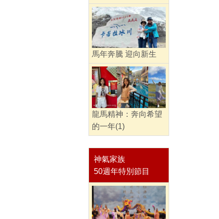
馬年奔騰 迎向新生
龍馬精神：奔向希望
的一年(1)
神氣家族
50週年特別節目