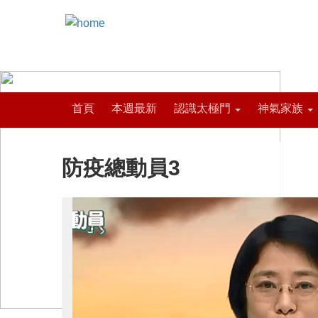
首頁
本週最新
認識太極門
神氣家族
防疫總動員3