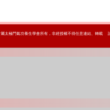
版權皆屬太極門氣功養生學會所有，非經授權不得任意連結、轉載 諮詢專線：8