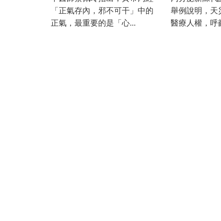
「正氣存內，邪不可干」中的
舉例說明，天
正氣，最重要的是「心...
醫療人權，呼籲