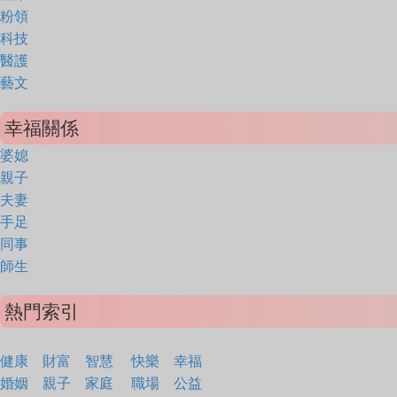
粉領
科技
醫護
藝文
幸福關係
婆媳
親子
夫妻
手足
同事
師生
熱門索引
健康
財富
智慧
快樂
幸福
婚姻
親子
家庭
職場
公益