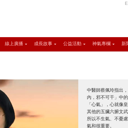
E
線上廣播
成長故事
公益活動
神氣專欄
新
中醫師蔡佩玲指出，
內，邪不可干」中的
「心氣」，心就像皇
其他的五臟六腑文武
所以不生氣、不憂慮
氣和很重要。