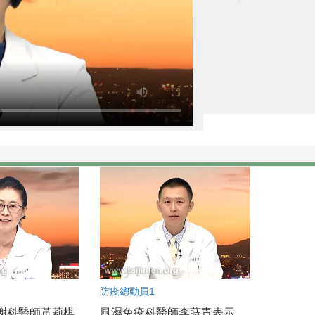
防疫總動員1
謝科醫師黃莉棋
風濕免疫科醫師李蒔青表示，