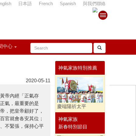
nglish
日本語
French
Spanish
與我們聯絡
聞中心
神氣家族特別推薦
2020-05-11
黃帝內經「正氣存
正氣，最重要的是
慶端陽祈太平
帝，把皇帝顧好了，
百官就會各安其位；
神氣家族
、不緊張，保持心平
新春特別節目