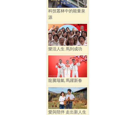
科技叢林中的能量泉
源
樂活人生 馬到成功
龍騰瑞氣 馬躍新春
愛與陪伴 走出新人生