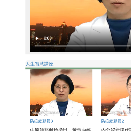
人生智慧講座
防疫總動員3
防疫總動員2
中醫師蔡佩玲指出，黃帝內經
內分泌新陳代