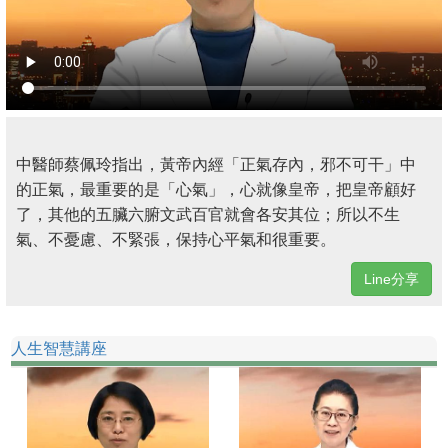
中醫師蔡佩玲指出，黃帝內經「正氣存內，邪不可干」中
的正氣，最重要的是「心氣」，心就像皇帝，把皇帝顧好
了，其他的五臟六腑文武百官就會各安其位；所以不生
氣、不憂慮、不緊張，保持心平氣和很重要。
Line分享
人生智慧講座