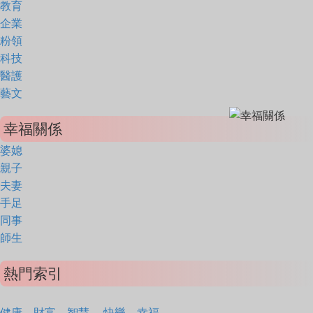
教育
企業
粉領
科技
醫護
藝文
幸福關係
婆媳
親子
夫妻
手足
同事
師生
熱門索引
健康
財富
智慧
快樂
幸福