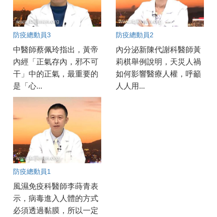
防疫總動員3
防疫總動員2
中醫師蔡佩玲指出，黃帝
內分泌新陳代謝科醫師黃
內經「正氣存內，邪不可
莉棋舉例說明，天災人禍
干」中的正氣，最重要的
如何影響醫療人權，呼籲
是「心...
人人用...
防疫總動員1
風濕免疫科醫師李蒔青表
示，病毒進入人體的方式
必須透過黏膜，所以一定