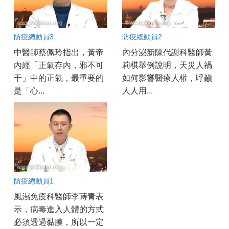
防疫總動員3
防疫總動員2
中醫師蔡佩玲指出，黃帝
內分泌新陳代謝科醫師黃
內經「正氣存內，邪不可
莉棋舉例說明，天災人禍
干」中的正氣，最重要的
如何影響醫療人權，呼籲
是「心...
人人用...
防疫總動員1
風濕免疫科醫師李蒔青表
示，病毒進入人體的方式
必須透過黏膜，所以一定