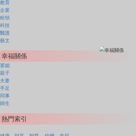
教育
企業
粉領
科技
醫護
藝文
幸福關係
婆媳
親子
夫妻
手足
同事
師生
熱門索引
健康
財富
智慧
快樂
幸福