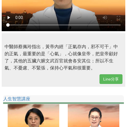
中醫師蔡佩玲指出，黃帝內經「正氣存內，邪不可干」中
的正氣，最重要的是「心氣」，心就像皇帝，把皇帝顧好
了，其他的五臟六腑文武百官就會各安其位；所以不生
氣、不憂慮、不緊張，保持心平氣和很重要。
Line分享
人生智慧講座