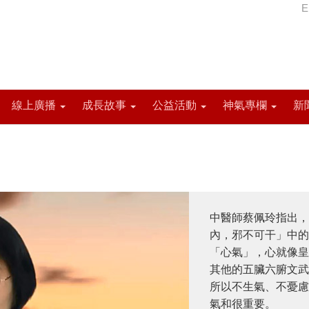
E
線上廣播
成長故事
公益活動
神氣專欄
新
中醫師蔡佩玲指出，
內，邪不可干」中的
「心氣」，心就像皇
其他的五臟六腑文武
所以不生氣、不憂慮
氣和很重要。