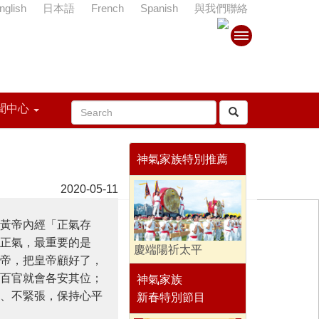
nglish
日本語
French
Spanish
與我們聯絡
聞中心
神氣家族特別推薦
2020-05-11
黃帝內經「正氣存
正氣，最重要的是
慶端陽祈太平
帝，把皇帝顧好了，
百官就會各安其位；
神氣家族
、不緊張，保持心平
新春特別節目