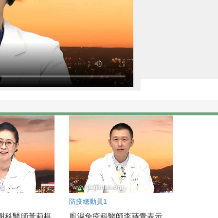
防疫總動員1
謝科醫師黃莉棋
風濕免疫科醫師李蒔青表示，