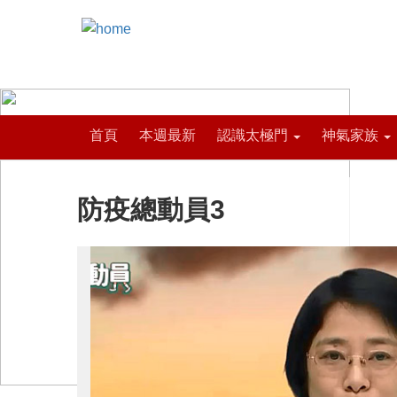
首頁
本週最新
認識太極門
神氣家族
防疫總動員3