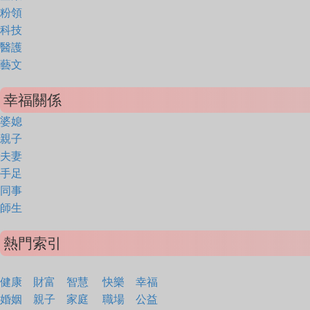
粉領
科技
醫護
藝文
幸福關係
婆媳
親子
夫妻
手足
同事
師生
熱門索引
健康
財富
智慧
快樂
幸福
婚姻
親子
家庭
職場
公益