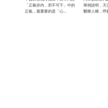
「正氣存內，邪不可干」中的
舉例說明，天
正氣，最重要的是「心...
醫療人權，呼籲