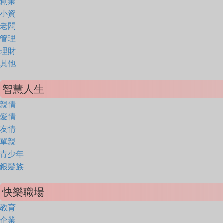
創業
小資
老闆
管理
理財
其他
智慧人生
親情
愛情
友情
單親
青少年
銀髮族
快樂職場
教育
企業