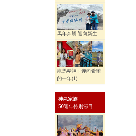
馬年奔騰 迎向新生
龍馬精神：奔向希望
的一年(1)
神氣家族
50週年特別節目