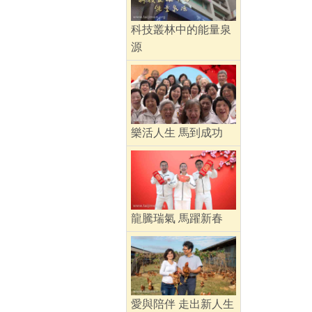
科技叢林中的能量泉
源
樂活人生 馬到成功
龍騰瑞氣 馬躍新春
愛與陪伴 走出新人生