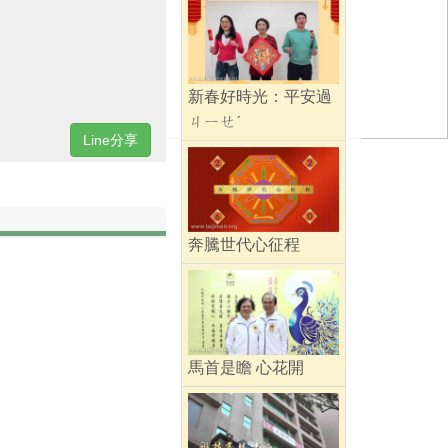
新春好時光：平安過
ㄐㄧㄝˊ
Line分享
奔騰世代心征程
馬首是瞻 心花開