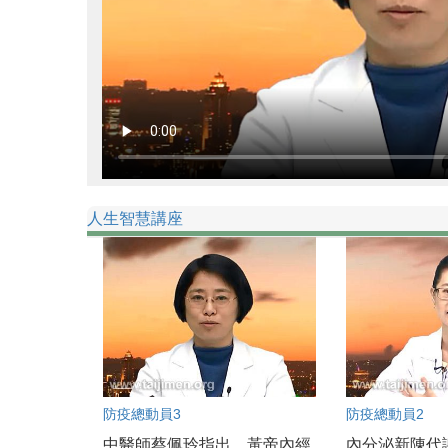
人生智慧講座
防疫總動員3
防疫總動員2
中醫師蔡佩玲指出，黃帝內經
內分泌新陳代