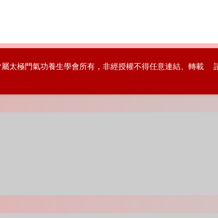
版權皆屬太極門氣功養生學會所有，非經授權不得任意連結、轉載 諮詢專線：8