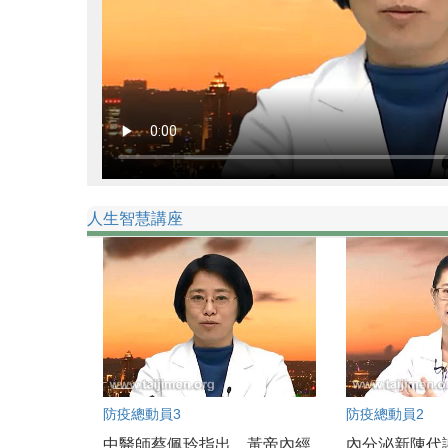
人生智慧講座
防疫總動員3
防疫總動員2
中醫師蔡佩玲指出，黃帝內經
內分泌新陳代