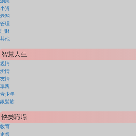
創業
小資
老闆
管理
理財
其他
智慧人生
親情
愛情
友情
單親
青少年
銀髮族
快樂職場
教育
企業