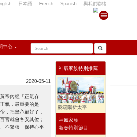
nglish
日本語
French
Spanish
與我們聯絡
聞中心
神氣家族特別推薦
2020-05-11
黃帝內經「正氣存
正氣，最重要的是
慶端陽祈太平
帝，把皇帝顧好了，
百官就會各安其位；
神氣家族
、不緊張，保持心平
新春特別節目