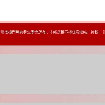
版權皆屬太極門氣功養生學會所有，非經授權不得任意連結、轉載 諮詢專線：8