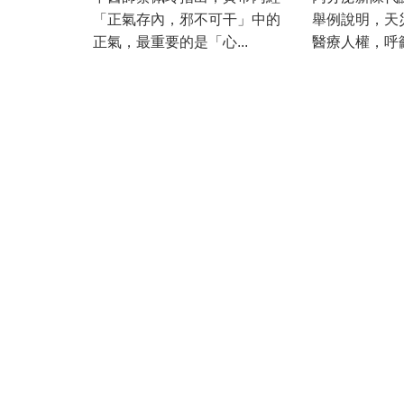
「正氣存內，邪不可干」中的
舉例說明，天
正氣，最重要的是「心...
醫療人權，呼籲