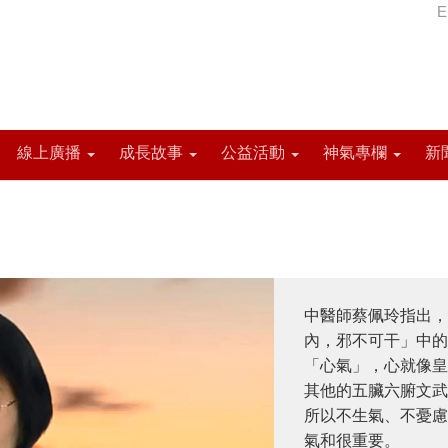
E
線上廣播
成長故事
公益活動
神氣專欄
新
中醫師蔡佩玲指出，
內，邪不可干」中的
「心氣」，心就像皇
其他的五臟六腑文武
所以不生氣、不憂慮
氣和很重要。