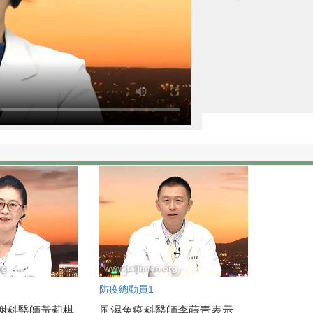
防疫總動員1
謝科醫師黃莉棋
風濕免疫科醫師李蒔青表示，