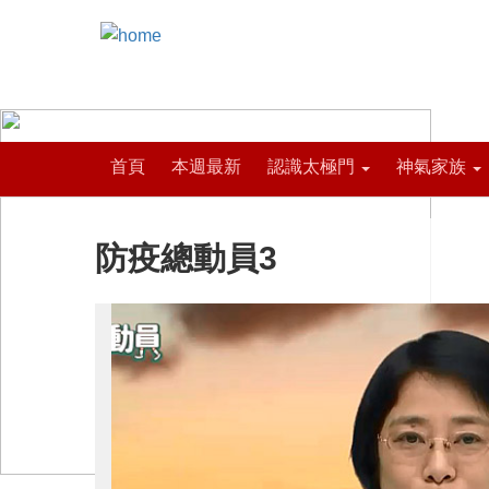
首頁
本週最新
認識太極門
神氣家族
防疫總動員3