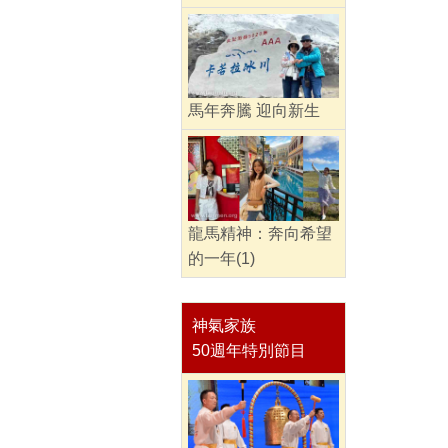
馬年奔騰 迎向新生
龍馬精神：奔向希望
的一年(1)
神氣家族
50週年特別節目