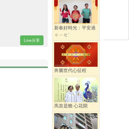
新春好時光：平安過
ㄐㄧㄝˊ
Line分享
奔騰世代心征程
馬首是瞻 心花開