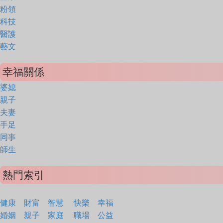
粉領
科技
醫護
藝文
幸福關係
婆媳
親子
夫妻
手足
同事
師生
熱門索引
健康
財富
智慧
快樂
幸福
婚姻
親子
家庭
職場
公益