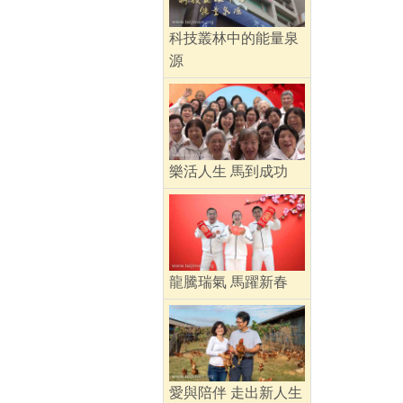
科技叢林中的能量泉
源
樂活人生 馬到成功
龍騰瑞氣 馬躍新春
愛與陪伴 走出新人生