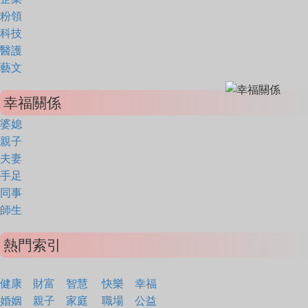
粉領
科技
醫護
藝文
幸福關係
婆媳
親子
夫妻
手足
同事
師生
熱門索引
健康
財富
智慧
快樂
幸福
婚姻
親子
家庭
職場
公益