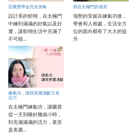
百萬獎學金完全攻略
我在太極門的成長
設計系的郁翎，在太極門
強勢的安妮在練氣功後，
中練到滿滿的好氣以及好
學會和人相處，生活全方
運，讓郁翎生活中充滿了
位的面向都有了大大的提
不可能...
升
練氣功，讓我美麗凍齡又有
活力
在太極門練氣功，讓蘭君
從一天到睡好幾個小時，
到充滿滿滿的活力，甚至
是美麗...