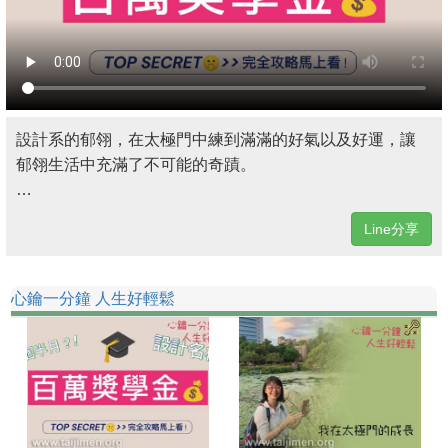
設計系的郁翎，在太極門中練到滿滿的好氣以及好運，讓
郁翎生活中充滿了不可能的奇蹟。
…
Line分享
心鑰一分鐘 人生好輕鬆