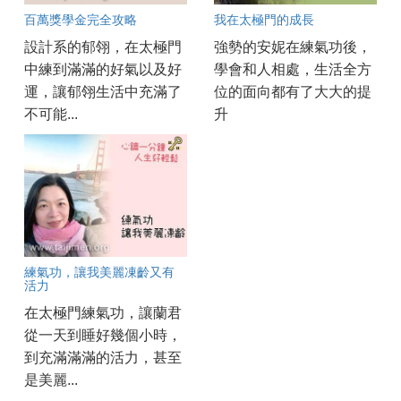
百萬獎學金完全攻略
我在太極門的成長
設計系的郁翎，在太極門
強勢的安妮在練氣功後，
中練到滿滿的好氣以及好
學會和人相處，生活全方
運，讓郁翎生活中充滿了
位的面向都有了大大的提
不可能...
升
練氣功，讓我美麗凍齡又有
活力
在太極門練氣功，讓蘭君
從一天到睡好幾個小時，
到充滿滿滿的活力，甚至
是美麗...