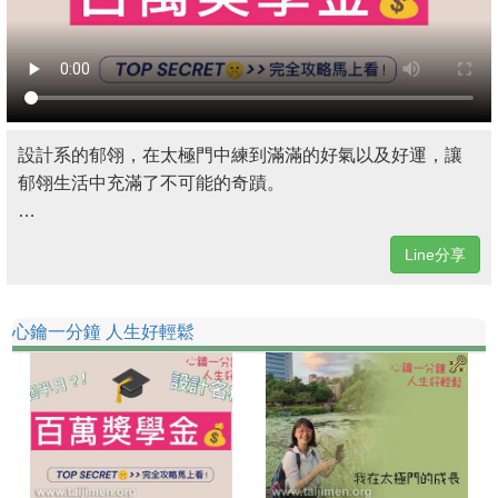
設計系的郁翎，在太極門中練到滿滿的好氣以及好運，讓
郁翎生活中充滿了不可能的奇蹟。
…
Line分享
心鑰一分鐘 人生好輕鬆