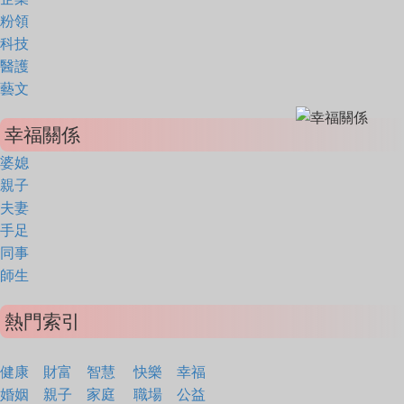
粉領
科技
醫護
藝文
幸福關係
婆媳
親子
夫妻
手足
同事
師生
熱門索引
健康
財富
智慧
快樂
幸福
婚姻
親子
家庭
職場
公益