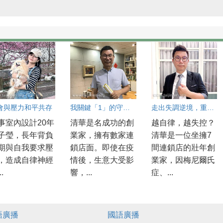
會與壓力和平共存
我關鍵「1」的守護者
走出失調逆境，重獲陽光
事室內設計20年
清華是名成功的創
越自律，越失控？
子瑩，長年背負
業家，擁有數家連
清華是一位坐擁7
期與自我要求壓
鎖店面。即使在疫
間連鎖店的壯年創
，造成自律神經
情後，生意大受影
業家，因梅尼爾氏
..
響，...
症、...
語廣播
國語廣播