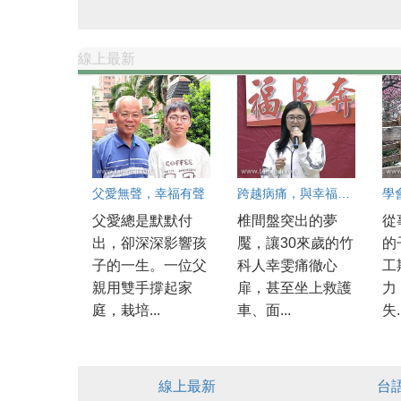
線上最新
父愛無聲，幸福有聲
跨越病痛，與幸福深情相擁
學
父愛總是默默付
椎間盤突出的夢
從
出，卻深深影響孩
魘，讓30來歲的竹
的
子的一生。一位父
科人幸雯痛徹心
工
親用雙手撐起家
扉，甚至坐上救護
力
庭，栽培...
車、面...
失.
線上最新
台