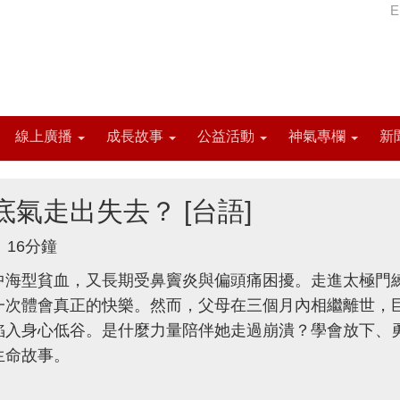
E
線上廣播
成長故事
公益活動
神氣專欄
新
底氣走出失去？ [台語]
16分鐘
中海型貧血，又長期受鼻竇炎與偏頭痛困擾。走進太極門
一次體會真正的快樂。然而，父母在三個月內相繼離世，
陷入身心低谷。是什麼力量陪伴她走過崩潰？學會放下、
生命故事。