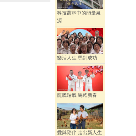
科技叢林中的能量泉
源
樂活人生 馬到成功
龍騰瑞氣 馬躍新春
愛與陪伴 走出新人生