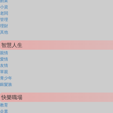
創業
小資
老闆
管理
理財
其他
智慧人生
親情
愛情
友情
單親
青少年
銀髮族
快樂職場
教育
企業