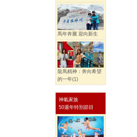
馬年奔騰 迎向新生
龍馬精神：奔向希望
的一年(1)
神氣家族
50週年特別節目