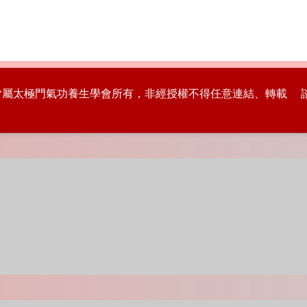
版權皆屬太極門氣功養生學會所有，非經授權不得任意連結、轉載 諮詢專線：8