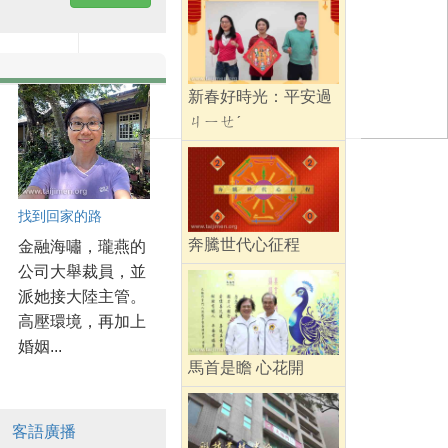
新春好時光：平安過
ㄐㄧㄝˊ
找到回家的路
奔騰世代心征程
金融海嘯，瓏燕的
公司大舉裁員，並
派她接大陸主管。
高壓環境，再加上
婚姻...
馬首是瞻 心花開
客語廣播