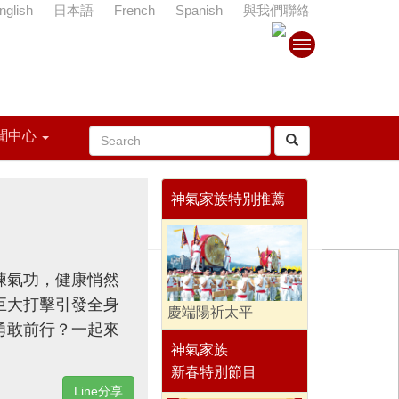
nglish
日本語
French
Spanish
與我們聯絡
聞中心
神氣家族特別推薦
練氣功，健康悄然
巨大打擊引發全身
慶端陽祈太平
勇敢前行？一起來
神氣家族
新春特別節目
Line分享