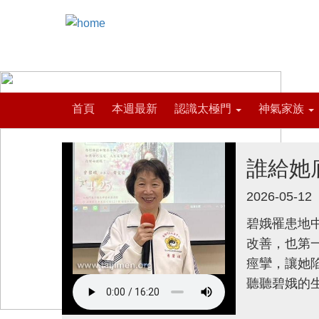
首頁
本週最新
認識太極門
神氣家族
誰給她
2026-05-12
碧娥罹患地
改善，也第
痙攣，讓她
聽聽碧娥的