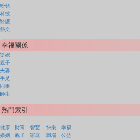
粉領
科技
醫護
藝文
幸福關係
婆媳
親子
夫妻
手足
同事
師生
熱門索引
健康
財富
智慧
快樂
幸福
婚姻
親子
家庭
職場
公益