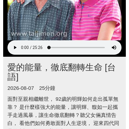
愛的能量，徹底翻轉生命 [台
語]
2026-08-07
25分鐘
面對至親相繼離世， 92歲的明輝如何走出孤單無
靠？ 是什麼樣強大的能量，讓明輝、馥如一起攜
手走過風暴，讓生命徹底翻轉？聽父女倆真情告
白， 看他們如何勇敢面對人生逆境， 迎來四代同