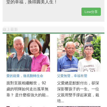
堂的幸福，換得圓美人生！
Line分享
線上最新
愛的能量，徹底翻轉生命
父愛無聲，幸福有聲
面對至親相繼離世， 92
父愛總是默默付出，卻深
歲的明輝如何走出孤單無
深影響孩子的一生。一位
靠？ 是什麼樣強大的能...
父親用雙手撐起家庭，栽
培...