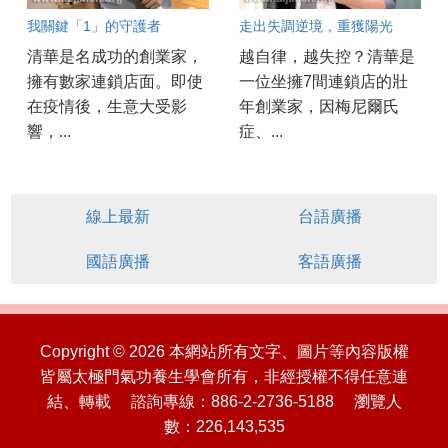
我關鍵「1」的守護者
走出失調逆境，重獲陽光
清華是名成功的創業家，
越自律，越失控？清華是
擁有數家連鎖店面。即使
一位坐擁7間連鎖店的壯
在疫情後，生意大受影
年創業家，因梅尼爾氏
響，...
症、...
線上最新
台語廣播
國語廣播
客語廣播
Copyright © 2026 本網站所有文字、圖片等內容版權
皆屬太極門氣功養生學會所有，非經授權不得任意連
結、轉載 諮詢專線：886-2-2736-5188 瀏覽人
數：226,143,535