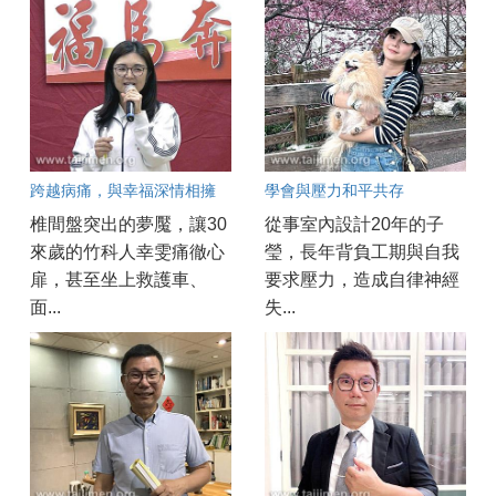
跨越病痛，與幸福深情相擁
學會與壓力和平共存
椎間盤突出的夢魘，讓30
從事室內設計20年的子
來歲的竹科人幸雯痛徹心
瑩，長年背負工期與自我
扉，甚至坐上救護車、
要求壓力，造成自律神經
面...
失...