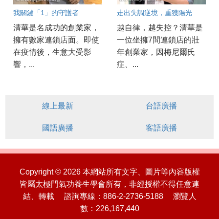
我關鍵「1」的守護者
走出失調逆境，重獲陽光
清華是名成功的創業家，
越自律，越失控？清華是
擁有數家連鎖店面。即使
一位坐擁7間連鎖店的壯
在疫情後，生意大受影
年創業家，因梅尼爾氏
響，...
症、...
線上最新
台語廣播
國語廣播
客語廣播
Copyright © 2026 本網站所有文字、圖片等內容版權
皆屬太極門氣功養生學會所有，非經授權不得任意連
結、轉載 諮詢專線：886-2-2736-5188 瀏覽人
數：226,167,440