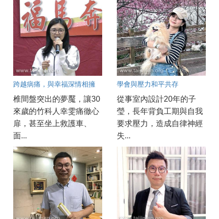
跨越病痛，與幸福深情相擁
學會與壓力和平共存
椎間盤突出的夢魘，讓30
從事室內設計20年的子
來歲的竹科人幸雯痛徹心
瑩，長年背負工期與自我
扉，甚至坐上救護車、
要求壓力，造成自律神經
面...
失...