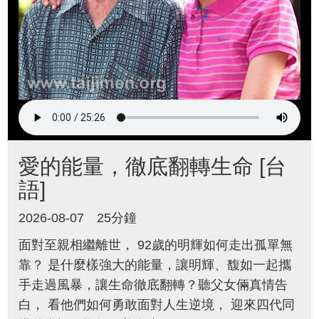
愛的能量，徹底翻轉生命 [台
語]
2026-08-07
25分鐘
面對至親相繼離世， 92歲的明輝如何走出孤單無
靠？ 是什麼樣強大的能量，讓明輝、馥如一起攜
手走過風暴，讓生命徹底翻轉？聽父女倆真情告
白， 看他們如何勇敢面對人生逆境， 迎來四代同