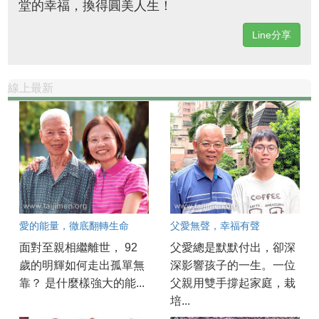
堂的幸福，換得圓美人生！
Line分享
線上最新
愛的能量，徹底翻轉生命
父愛無聲，幸福有聲
面對至親相繼離世， 92
父愛總是默默付出，卻深
歲的明輝如何走出孤單無
深影響孩子的一生。一位
靠？ 是什麼樣強大的能...
父親用雙手撐起家庭，栽
培...