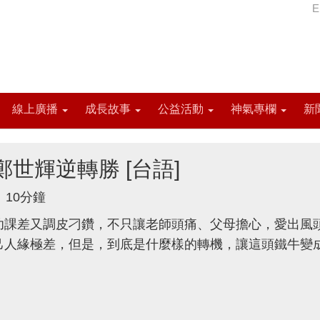
E
線上廣播
成長故事
公益活動
神氣專欄
新
世輝逆轉勝 [台語]
10分鐘
功課差又調皮刁鑽，不只讓老師頭痛、父母擔心，愛出風
己人緣極差，但是，到底是什麼樣的轉機，讓這頭鐵牛變