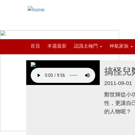
首頁
本週最新
認識太極門
神氣家族
搞怪兒鄭
2011-09-01
鄭世輝從小
性，更讓自
的人物呢？