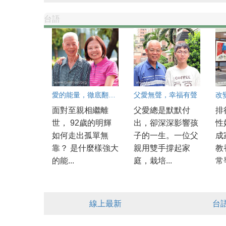
台語
愛的能量，徹底翻轉生命
父愛無聲，幸福有聲
改
面對至親相繼離
父愛總是默默付
排
世， 92歲的明輝
出，卻深深影響孩
性
如何走出孤單無
子的一生。一位父
成
靠？ 是什麼樣強大
親用雙手撐起家
教
的能...
庭，栽培...
常爭
線上最新
台