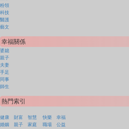
粉領
科技
醫護
藝文
幸福關係
婆媳
親子
夫妻
手足
同事
師生
熱門索引
健康
財富
智慧
快樂
幸福
婚姻
親子
家庭
職場
公益