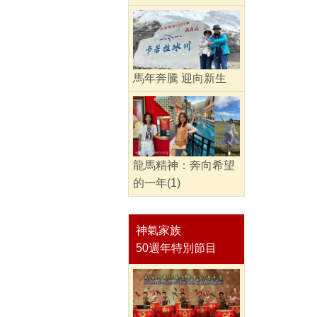
馬年奔騰 迎向新生
龍馬精神：奔向希望
的一年(1)
神氣家族
50週年特別節目