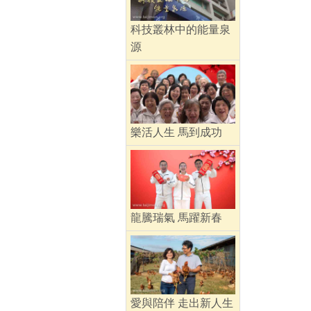
科技叢林中的能量泉
源
樂活人生 馬到成功
龍騰瑞氣 馬躍新春
愛與陪伴 走出新人生