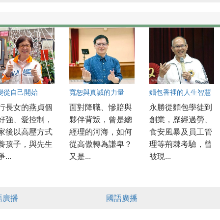
變從自己開始
寬恕與真誠的力量
麵包香裡的人生智慧
行長女的燕貞個
面對降職、慘賠與
永勝從麵包學徒到
好強、愛控制，
夥伴背叛，曾是總
創業，歷經過勞、
家後以高壓方式
經理的河海，如何
食安風暴及員工管
養孩子，與先生
從高傲轉為謙卑？
理等荊棘考驗，曾
...
又是...
被現...
語廣播
國語廣播