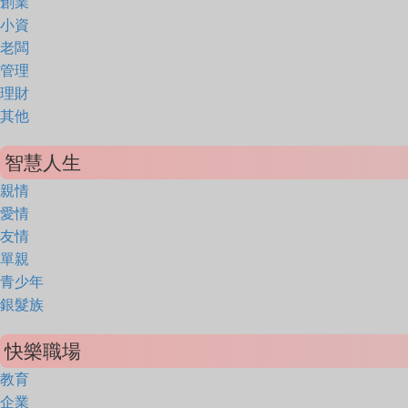
創業
小資
老闆
管理
理財
其他
智慧人生
親情
愛情
友情
單親
青少年
銀髮族
快樂職場
教育
企業