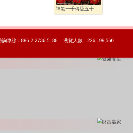
神氣一千傳愛五十
86-2-2736-5188 瀏覽人數：226,199,560