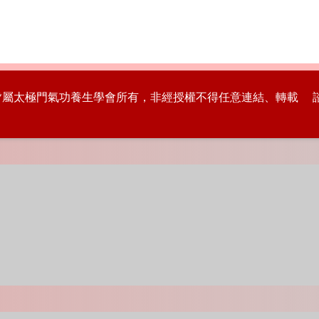
版權皆屬太極門氣功養生學會所有，非經授權不得任意連結、轉載 諮詢專線：8