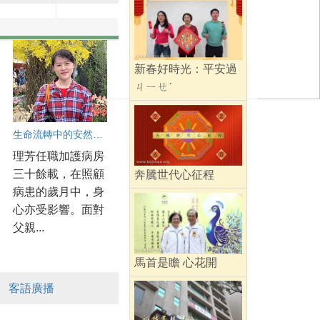
新春好時光：平安過
ㄐㄧㄝˊ
生命流轉中的安然與從容
理芳任職加護病房
三十餘載，在照顧
奔騰世代心征程
病患的歲月中，身
心亦受影響。面對
父親...
馬首是瞻 心花開
客語廣播