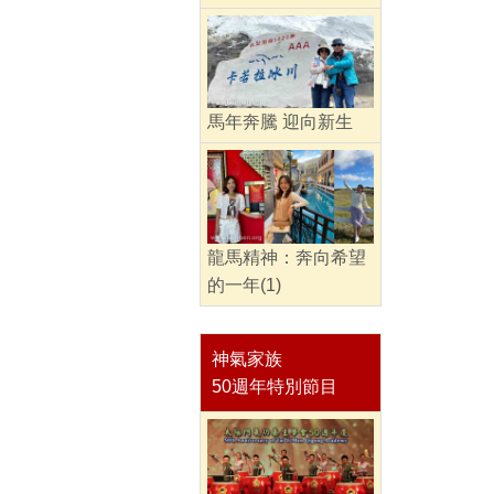
馬年奔騰 迎向新生
龍馬精神：奔向希望
的一年(1)
神氣家族
50週年特別節目