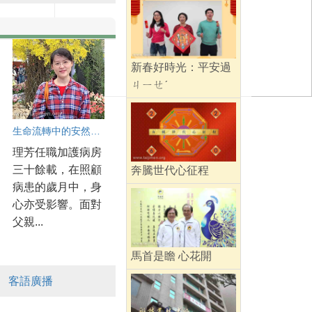
新春好時光：平安過
ㄐㄧㄝˊ
生命流轉中的安然與從容
理芳任職加護病房
三十餘載，在照顧
奔騰世代心征程
病患的歲月中，身
心亦受影響。面對
父親...
馬首是瞻 心花開
客語廣播