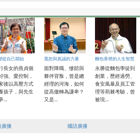
變從自己開始
寬恕與真誠的力量
麵包香裡的人生智慧
行長女的燕貞個
面對降職、慘賠與
永勝從麵包學徒到
好強、愛控制，
夥伴背叛，曾是總
創業，歷經過勞、
家後以高壓方式
經理的河海，如何
食安風暴及員工管
養孩子，與先生
從高傲轉為謙卑？
理等荊棘考驗，曾
...
又是...
被現...
語廣播
國語廣播