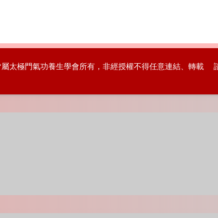
版權皆屬太極門氣功養生學會所有，非經授權不得任意連結、轉載 諮詢專線：8