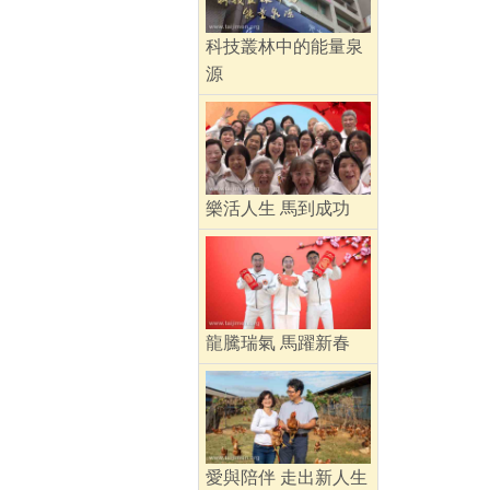
科技叢林中的能量泉
源
樂活人生 馬到成功
龍騰瑞氣 馬躍新春
愛與陪伴 走出新人生