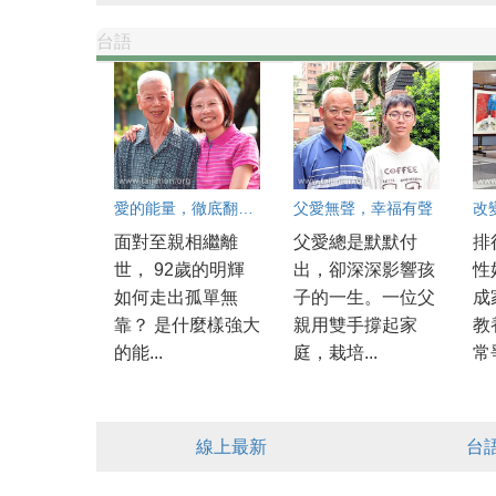
台語
愛的能量，徹底翻轉生命
父愛無聲，幸福有聲
改
面對至親相繼離
父愛總是默默付
排
世， 92歲的明輝
出，卻深深影響孩
性
如何走出孤單無
子的一生。一位父
成
靠？ 是什麼樣強大
親用雙手撐起家
教
的能...
庭，栽培...
常爭
線上最新
台