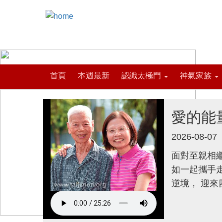
首頁
本週最新
認識太極門
神氣家族
愛的能
2026-08-07
面對至親相繼
如一起攜手
逆境， 迎