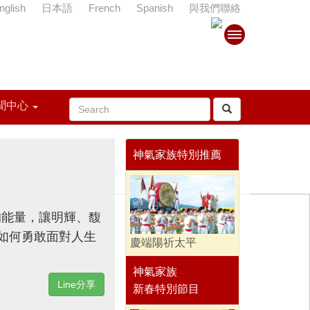
nglish
日本語
French
Spanish
與我們聯絡
聞中心
神氣家族特別推薦
的能量，讓明輝、馥
如何勇敢面對人生
慶端陽祈太平
神氣家族
Line分享
新春特別節目