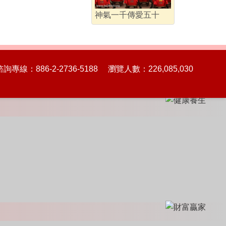
神氣一千傳愛五十
86-2-2736-5188 瀏覽人數：226,085,030