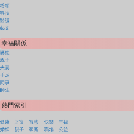
粉領
科技
醫護
藝文
幸福關係
婆媳
親子
夫妻
手足
同事
師生
熱門索引
健康
財富
智慧
快樂
幸福
婚姻
親子
家庭
職場
公益