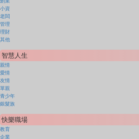
創業
小資
老闆
管理
理財
其他
智慧人生
親情
愛情
友情
單親
青少年
銀髮族
快樂職場
教育
企業