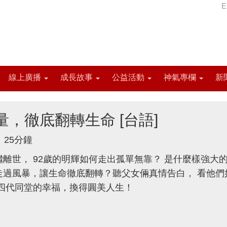
E
線上廣播
成長故事
公益活動
神氣專欄
新
量，徹底翻轉生命 [台語]
25分鐘
離世， 92歲的明輝如何走出孤單無靠？ 是什麼樣強大
走過風暴，讓生命徹底翻轉？聽父女倆真情告白， 看他們
來四代同堂的幸福，換得圓美人生！