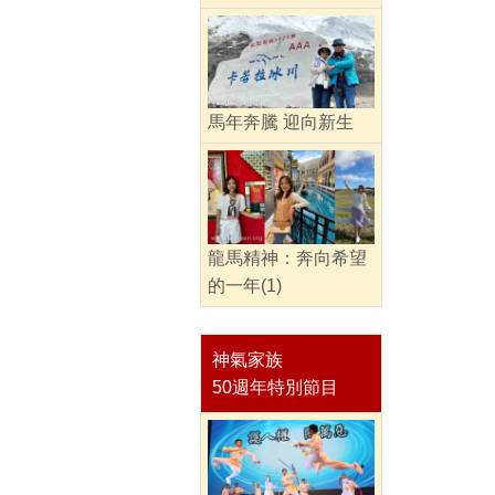
馬年奔騰 迎向新生
龍馬精神：奔向希望
的一年(1)
神氣家族
50週年特別節目