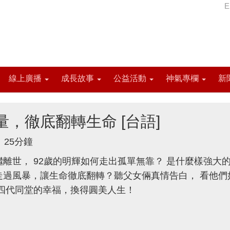
E
線上廣播
成長故事
公益活動
神氣專欄
新
量，徹底翻轉生命 [台語]
25分鐘
離世， 92歲的明輝如何走出孤單無靠？ 是什麼樣強大
走過風暴，讓生命徹底翻轉？聽父女倆真情告白， 看他們
來四代同堂的幸福，換得圓美人生！