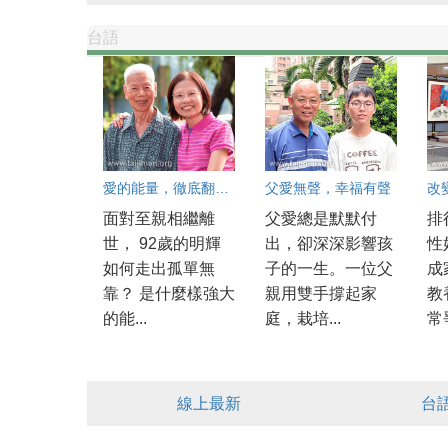
台語
愛的能量，徹底翻轉生命
父愛無聲，幸福有聲
改
面對至親相繼離
父愛總是默默付
排
世， 92歲的明輝
出，卻深深影響孩
性
如何走出孤單無
子的一生。一位父
成
靠？ 是什麼樣強大
親用雙手撐起家
教
的能...
庭，栽培...
常爭
線上最新
台