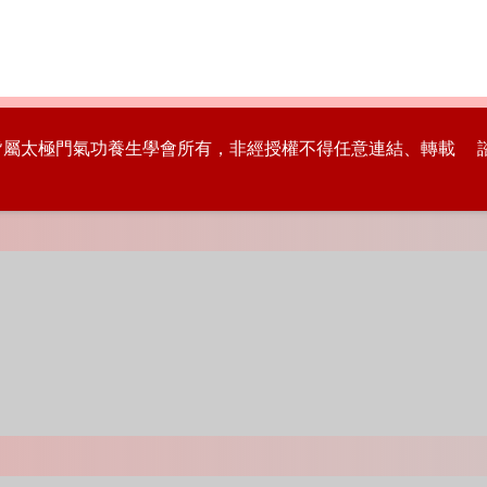
版權皆屬太極門氣功養生學會所有，非經授權不得任意連結、轉載 諮詢專線：8