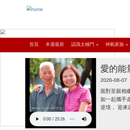
首頁
本週最新
認識太極門
神氣家族
愛的能
2026-08-07
面對至親相繼
如一起攜手
逆境， 迎