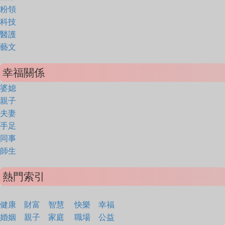
粉領
科技
醫護
藝文
幸福關係
婆媳
親子
夫妻
手足
同事
師生
熱門索引
健康
財富
智慧
快樂
幸福
婚姻
親子
家庭
職場
公益