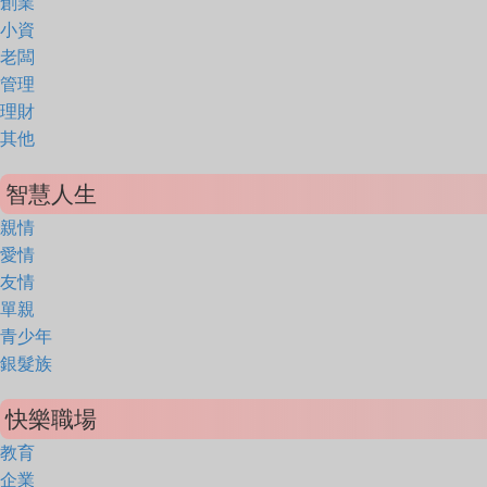
創業
小資
老闆
管理
理財
其他
智慧人生
親情
愛情
友情
單親
青少年
銀髮族
快樂職場
教育
企業