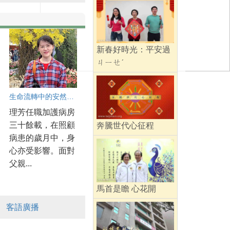
新春好時光：平安過
ㄐㄧㄝˊ
生命流轉中的安然與從容
理芳任職加護病房
三十餘載，在照顧
奔騰世代心征程
病患的歲月中，身
心亦受影響。面對
父親...
馬首是瞻 心花開
客語廣播