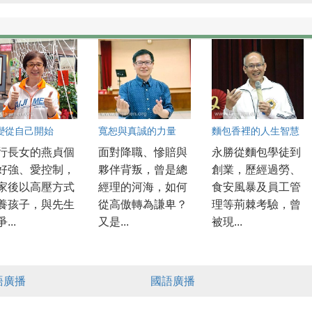
變從自己開始
寬恕與真誠的力量
麵包香裡的人生智慧
行長女的燕貞個
面對降職、慘賠與
永勝從麵包學徒到
好強、愛控制，
夥伴背叛，曾是總
創業，歷經過勞、
家後以高壓方式
經理的河海，如何
食安風暴及員工管
養孩子，與先生
從高傲轉為謙卑？
理等荊棘考驗，曾
...
又是...
被現...
語廣播
國語廣播