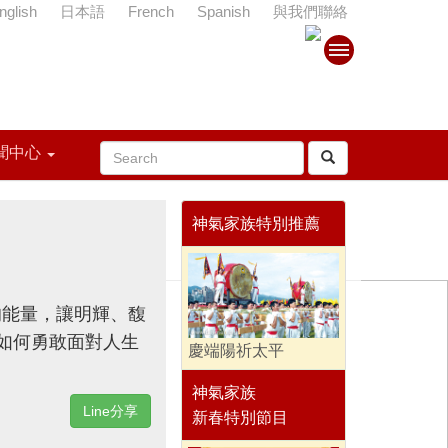
nglish
日本語
French
Spanish
與我們聯絡
聞中心
神氣家族特別推薦
的能量，讓明輝、馥
如何勇敢面對人生
慶端陽祈太平
神氣家族
Line分享
新春特別節目