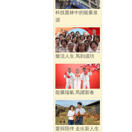
科技叢林中的能量泉
源
樂活人生 馬到成功
龍騰瑞氣 馬躍新春
愛與陪伴 走出新人生