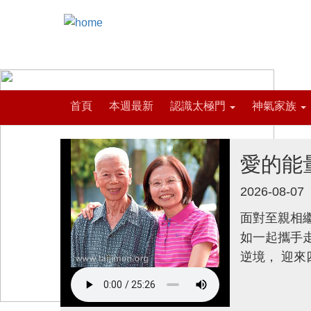
首頁
本週最新
認識太極門
神氣家族
愛的能
2026-08-07
面對至親相繼
如一起攜手
逆境， 迎