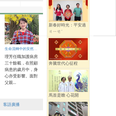
新春好時光：平安過
ㄐㄧㄝˊ
生命流轉中的安然與從容
理芳任職加護病房
三十餘載，在照顧
奔騰世代心征程
病患的歲月中，身
心亦受影響。面對
父親...
馬首是瞻 心花開
客語廣播