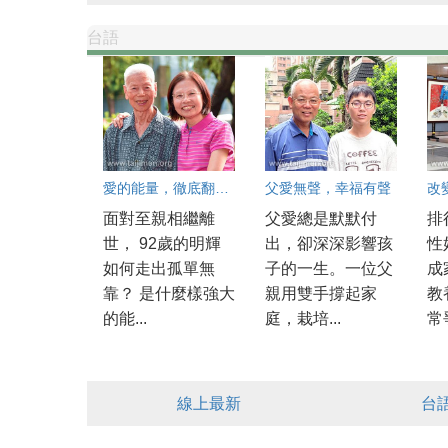
台語
愛的能量，徹底翻轉生命
父愛無聲，幸福有聲
改
面對至親相繼離
父愛總是默默付
排
世， 92歲的明輝
出，卻深深影響孩
性
如何走出孤單無
子的一生。一位父
成
靠？ 是什麼樣強大
親用雙手撐起家
教
的能...
庭，栽培...
常爭
線上最新
台