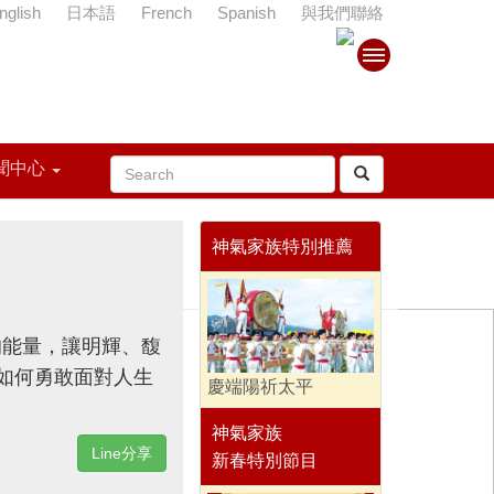
nglish
日本語
French
Spanish
與我們聯絡
聞中心
神氣家族特別推薦
的能量，讓明輝、馥
如何勇敢面對人生
慶端陽祈太平
神氣家族
Line分享
新春特別節目