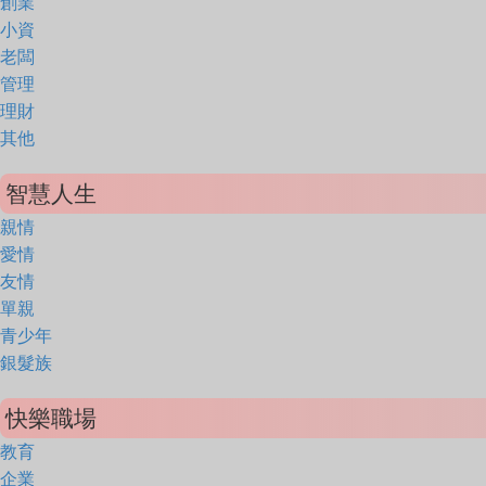
創業
小資
老闆
管理
理財
其他
智慧人生
親情
愛情
友情
單親
青少年
銀髮族
快樂職場
教育
企業