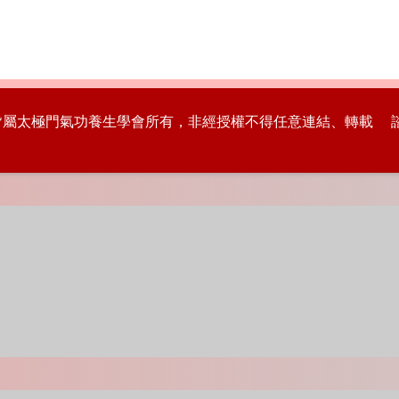
版權皆屬太極門氣功養生學會所有，非經授權不得任意連結、轉載 諮詢專線：8