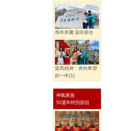
馬年奔騰 迎向新生
龍馬精神：奔向希望
的一年(1)
神氣家族
50週年特別節目