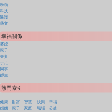
粉領
科技
醫護
藝文
幸福關係
婆媳
親子
夫妻
手足
同事
師生
熱門索引
健康
財富
智慧
快樂
幸福
婚姻
親子
家庭
職場
公益