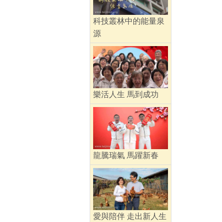
科技叢林中的能量泉
源
樂活人生 馬到成功
龍騰瑞氣 馬躍新春
愛與陪伴 走出新人生