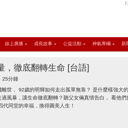
E
線上廣播
成長故事
公益活動
神氣專欄
新
量，徹底翻轉生命 [台語]
25分鐘
離世， 92歲的明輝如何走出孤單無靠？ 是什麼樣強大
走過風暴，讓生命徹底翻轉？聽父女倆真情告白， 看他們
來四代同堂的幸福，換得圓美人生！