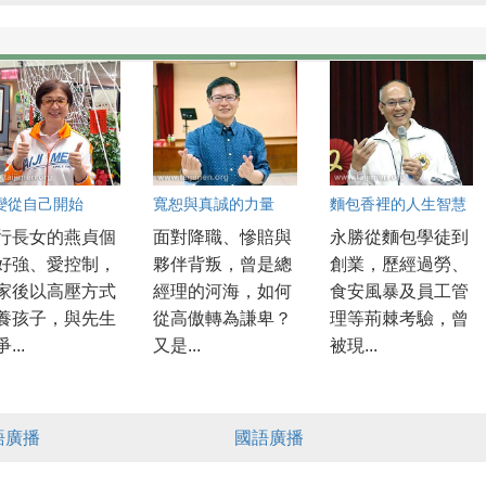
變從自己開始
寬恕與真誠的力量
麵包香裡的人生智慧
行長女的燕貞個
面對降職、慘賠與
永勝從麵包學徒到
好強、愛控制，
夥伴背叛，曾是總
創業，歷經過勞、
家後以高壓方式
經理的河海，如何
食安風暴及員工管
養孩子，與先生
從高傲轉為謙卑？
理等荊棘考驗，曾
...
又是...
被現...
語廣播
國語廣播