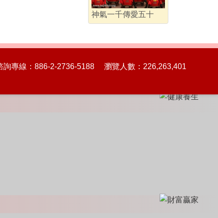
神氣一千傳愛五十
86-2-2736-5188 瀏覽人數：226,263,401