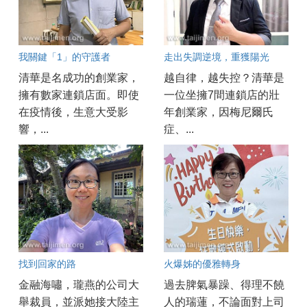
我關鍵「1」的守護者
走出失調逆境，重獲陽光
清華是名成功的創業家，
越自律，越失控？清華是
擁有數家連鎖店面。即使
一位坐擁7間連鎖店的壯
在疫情後，生意大受影
年創業家，因梅尼爾氏
響，...
症、...
找到回家的路
火爆姊的優雅轉身
金融海嘯，瓏燕的公司大
過去脾氣暴躁、得理不饒
舉裁員，並派她接大陸主
人的瑞蓮，不論面對上司