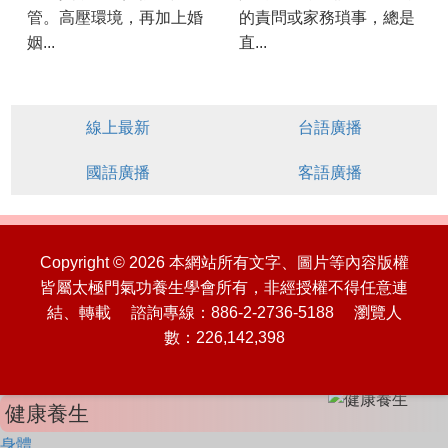
管。高壓環境，再加上婚
的責問或家務瑣事，總是
姻...
直...
線上最新
台語廣播
國語廣播
客語廣播
Copyright © 2026 本網站所有文字、圖片等內容版權
皆屬太極門氣功養生學會所有，非經授權不得任意連
結、轉載 諮詢專線：886-2-2736-5188 瀏覽人
數：226,142,398
健康養生
身體