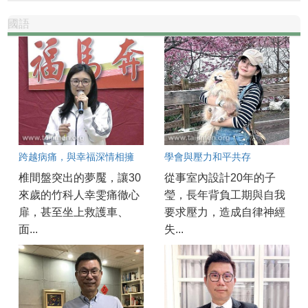
國語
跨越病痛，與幸福深情相擁
學會與壓力和平共存
椎間盤突出的夢魘，讓30
從事室內設計20年的子
來歲的竹科人幸雯痛徹心
瑩，長年背負工期與自我
扉，甚至坐上救護車、
要求壓力，造成自律神經
面...
失...