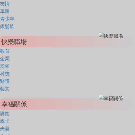
友情
單親
青少年
銀髮族
快樂職場
教育
企業
粉領
科技
醫護
藝文
幸福關係
婆媳
親子
夫妻