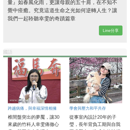
量』如春風化雨，更讓母親的五十肩，在不知不
覺中痊癒。究竟這道生命之光如何逆轉人生？讓
我們一起聆聽幸雯的奇蹟篇章
Line分享
國語
跨越病痛，與幸福深情相擁
學會與壓力和平共存
椎間盤突出的夢魘，讓30
從事室內設計20年的子
來歲的竹科人幸雯痛徹心
瑩，長年背負工期與自我