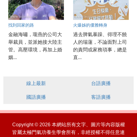
找到回家的路
火爆姊的優雅轉身
金融海嘯，瓏燕的公司大
過去脾氣暴躁、得理不饒
舉裁員，並派她接大陸主
人的瑞蓮，不論面對上司
管。高壓環境，再加上婚
的責問或家務瑣事，總是
姻...
直...
線上最新
台語廣播
國語廣播
客語廣播
Copyright © 2026 本網站所有文字、圖片等內容版權
皆屬太極門氣功養生學會所有，非經授權不得任意連