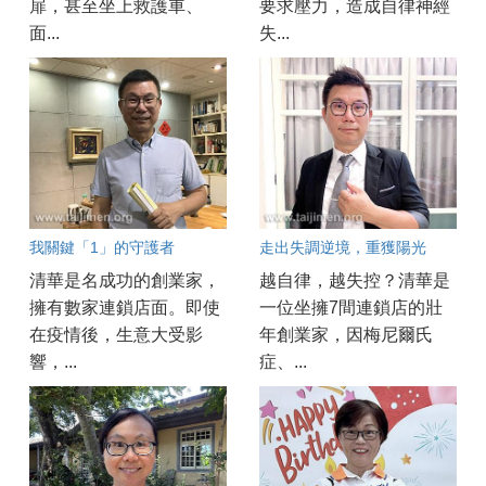
扉，甚至坐上救護車、
要求壓力，造成自律神經
面...
失...
我關鍵「1」的守護者
走出失調逆境，重獲陽光
清華是名成功的創業家，
越自律，越失控？清華是
擁有數家連鎖店面。即使
一位坐擁7間連鎖店的壯
在疫情後，生意大受影
年創業家，因梅尼爾氏
響，...
症、...