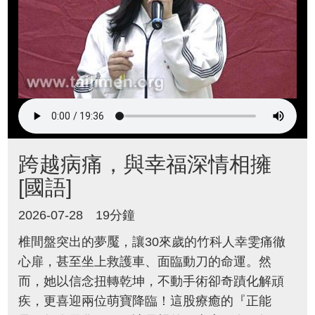
跨越病痛，與幸福深情相擁
[國語]
2026-07-28
19分鐘
椎間盤突出的夢魘，讓30來歲的竹科人幸雯痛徹
心扉，甚至坐上救護車、面臨動刀的命運。然
而，她以信念扭轉乾坤，不動手術卻奇蹟化解頑
疾，更喜迎兩位萌寶降臨！這股療癒的『正能