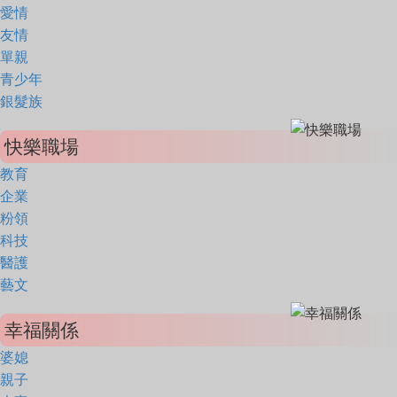
愛情
友情
單親
青少年
銀髮族
快樂職場
教育
企業
粉領
科技
醫護
藝文
幸福關係
婆媳
親子