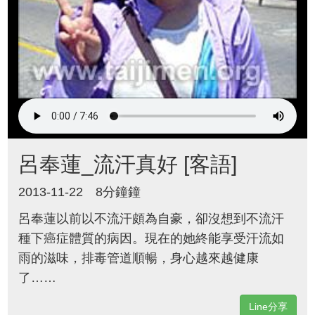
呂奉蓮_流汗真好 [客語]
2013-11-22
8分鐘鐘
呂奉蓮以前以不流汗頗為自豪，卻沒想到不流汗
種下癌症體質的病因。現在的她終能享受汗流如
雨的滋味，排毒管道順暢，身心越來越健康
了……
Line分享