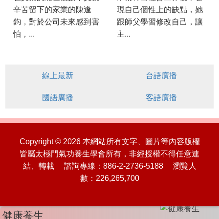
辛苦留下的家業的陳逢
現自己個性上的缺點，她
鈞，對於公司未來感到害
跟師父學習修改自己，讓
怕，...
主...
線上最新
台語廣播
國語廣播
客語廣播
Copyright © 2026 本網站所有文字、圖片等內容版權
皆屬太極門氣功養生學會所有，非經授權不得任意連
結、轉載 諮詢專線：886-2-2736-5188 瀏覽人
數：226,265,700
健康養生