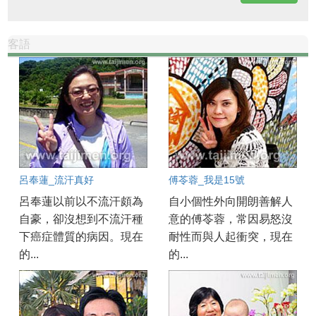
客語
呂奉蓮_流汗真好
傅苓蓉_我是15號
呂奉蓮以前以不流汗頗為
自小個性外向開朗善解人
自豪，卻沒想到不流汗種
意的傅苓蓉，常因易怒沒
下癌症體質的病因。現在
耐性而與人起衝突，現在
的...
的...