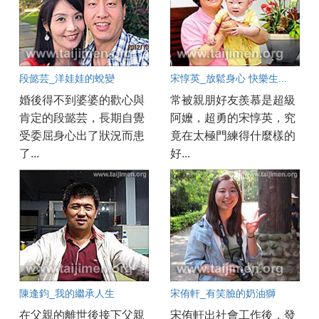
段懿芸_洋娃娃的蛻變
宋惇英_放鬆身心 快樂生...
婚後得不到婆婆的歡心與
常被親朋好友羨慕是超級
肯定的段懿芸，長期自覺
阿嬤，超勇的宋惇英，究
受委屈身心出了狀況而患
竟在太極門練得什麼樣的
了...
好...
陳逢鈞_我的繼承人生
宋侑軒_有笑臉的奶油獅
在父親的離世後接下父親
宋侑軒出社會工作後，發