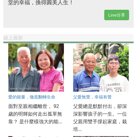
堂的幸福，換得圓美人生！
Line分享
線上最新
愛的能量，徹底翻轉生命
父愛無聲，幸福有聲
面對至親相繼離世， 92
父愛總是默默付出，卻深
歲的明輝如何走出孤單無
深影響孩子的一生。一位
靠？ 是什麼樣強大的能...
父親用雙手撐起家庭，栽
培...