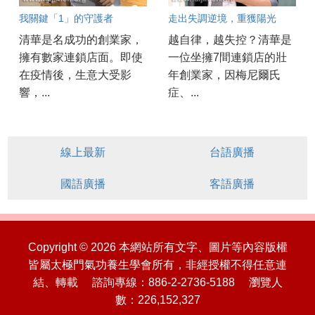
我關鍵「1」的守護者
走出失調逆境，重獲陽光
清華是名成功的創業家，
越自律，越失控？清華是
擁有數家連鎖店面。即使
一位坐擁7間連鎖店的壯
在疫情後，生意大受影
年創業家，因梅尼爾氏
響，...
症、...
線上最新
台語廣播
國語廣播
客語廣播
Copyright © 2026 本網站所有文字、圖片等內容版權
皆屬太極門氣功養生學會所有，非經授權不得任意連
結、轉載 諮詢專線：886-2-2736-5188 瀏覽人
數：226,152,327