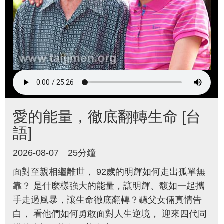
愛的能量，徹底翻轉生命 [台
語]
2026-08-07
25分鐘
面對至親相繼離世， 92歲的明輝如何走出孤單無
靠？ 是什麼樣強大的能量，讓明輝、馥如一起攜
手走過風暴，讓生命徹底翻轉？聽父女倆真情告
白， 看他們如何勇敢面對人生逆境， 迎來四代同