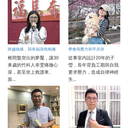
跨越病痛，與幸福深情相擁
學會與壓力和平共存
椎間盤突出的夢魘，讓30
從事室內設計20年的子
來歲的竹科人幸雯痛徹心
瑩，長年背負工期與自我
扉，甚至坐上救護車、
要求壓力，造成自律神經
面...
失...