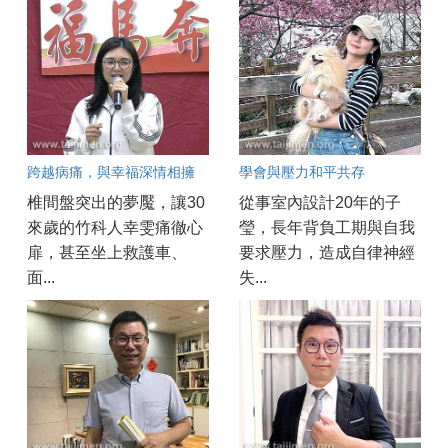
跨越病痛，與幸福深情相擁
學會與壓力和平共存
椎間盤突出的夢魘，讓30
從事室內設計20年的子
來歲的竹科人幸雯痛徹心
瑩，長年背負工期與自我
扉，甚至坐上救護車、
要求壓力，造成自律神經
面...
失...