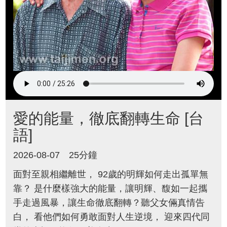
愛的能量，徹底翻轉生命 [台
語]
2026-08-07
25分鐘
面對至親相繼離世， 92歲的明輝如何走出孤單無
靠？ 是什麼樣強大的能量，讓明輝、馥如一起攜
手走過風暴，讓生命徹底翻轉？聽父女倆真情告
白， 看他們如何勇敢面對人生逆境， 迎來四代同