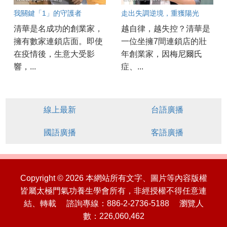
我關鍵「1」的守護者
走出失調逆境，重獲陽光
清華是名成功的創業家，
越自律，越失控？清華是
擁有數家連鎖店面。即使
一位坐擁7間連鎖店的壯
在疫情後，生意大受影
年創業家，因梅尼爾氏
響，...
症、...
線上最新
台語廣播
國語廣播
客語廣播
Copyright © 2026 本網站所有文字、圖片等內容版權
皆屬太極門氣功養生學會所有，非經授權不得任意連
結、轉載 諮詢專線：886-2-2736-5188 瀏覽人
數：226,060,462