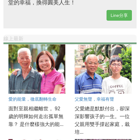
堂的幸福，換得圓美人生！
Line分享
線上最新
愛的能量，徹底翻轉生命
父愛無聲，幸福有聲
面對至親相繼離世， 92
父愛總是默默付出，卻深
歲的明輝如何走出孤單無
深影響孩子的一生。一位
靠？ 是什麼樣強大的能...
父親用雙手撐起家庭，栽
培...