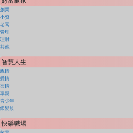
財富贏家
創業
小資
老闆
管理
理財
其他
智慧人生
親情
愛情
友情
單親
青少年
銀髮族
快樂職場
教育