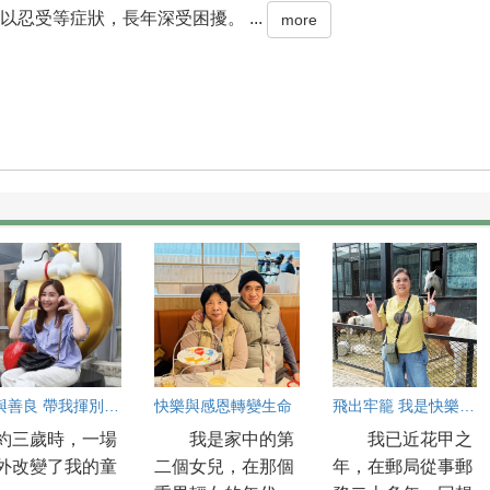
以忍受等症狀，長年深受困擾。 ...
more
愛與善良 帶我揮別燙傷印記
快樂與感恩轉變生命
飛出牢籠 我是快樂的小小鳥
約三歲時，一場
我是家中的第
我已近花甲之
外改變了我的童
二個女兒，在那個
年，在郵局從事郵