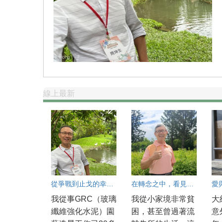
線上最新
從爭戰到止戈的幸福旅程
在轉念之中，看見更寬廣的人生
我從事GRC（玻璃
我從小家境非常貧
大
纖維強化水泥）園
困，甚至曾過著流
意