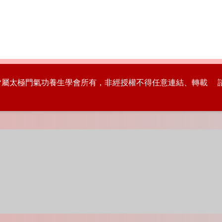
版權皆屬太極門氣功養生學會所有，非經授權不得任意連結、轉載 諮詢專線：8