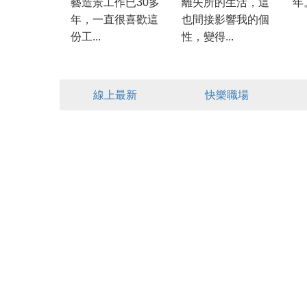
藝造景工作已30多
離失所的生活，這
年
年，一直很喜歡這
也間接影響我的個
份工...
性，變得...
線上最新
快樂職場