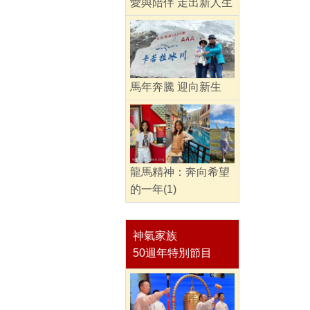
愛與陪伴 走出新人生
馬年奔騰 迎向新生
龍馬精神：奔向希望
的一年(1)
神氣家族
50週年特別節目