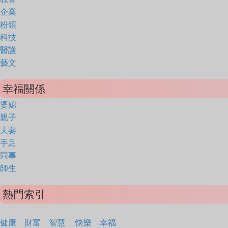
企業
粉領
科技
醫護
藝文
幸福關係
婆媳
親子
夫妻
手足
同事
師生
熱門索引
健康
財富
智慧
快樂
幸福