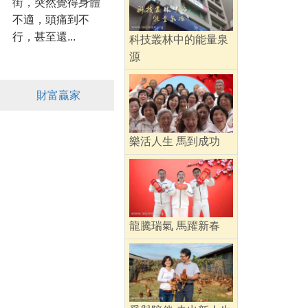
街，突然覺得身體
不適，頭痛到不
行，甚至還...
科技叢林中的能量泉
源
財富贏家
樂活人生 馬到成功
龍騰瑞氣 馬躍新春