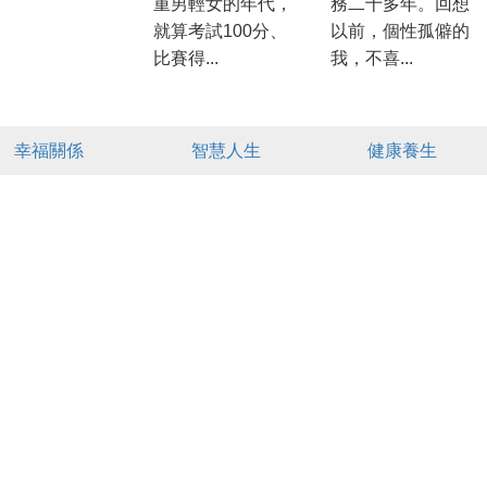
。
重男輕女的年代，
務二十多年。回想
就算考試100分、
以前，個性孤僻的
比賽得...
我，不喜...
幸福關係
智慧人生
健康養生