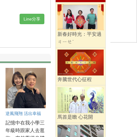
Line分享
新春好時光：平安過
ㄐㄧㄝˊ
奔騰世代心征程
逆風飛翔 活出幸福
馬首是瞻 心花開
記憶中在我小學三
年級時跟家人去逛