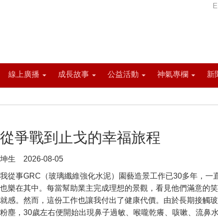
E
線上廣播
成長故事
公益活動
神氣專欄
新
從爭戰到止戈的幸福旅程
坤生 2026-08-05
我從事GRC（玻璃纖維強化水泥）園藝造景工作已30多年，一
也樂在其中。每當幫助業主完成理想的景觀，看見他們滿意的笑
就感。然而，這份工作也讓我付出了健康代價。由於長期接觸玻
粉塵，30歲左右便開始出現鼻子過敏、喉嚨乾癢、咳嗽、流鼻