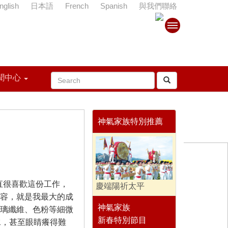
nglish
日本語
French
Spanish
與我們聯絡
聞中心
神氣家族特別推薦
直很喜歡這份工作，
慶端陽祈太平
容，就是我最大的成
神氣家族
璃纖維、色粉等細微
新春特別節目
水，甚至眼睛癢得難