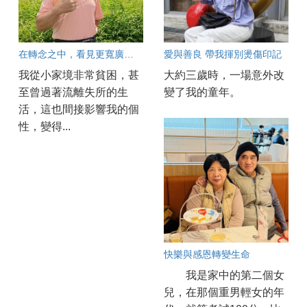
在轉念之中，看見更寬廣的人生
愛與善良 帶我揮別燙傷印記
我從小家境非常貧困，甚
大約三歲時，一場意外改
至曾過著流離失所的生
變了我的童年。
活，這也間接影響我的個
性，變得...
快樂與感恩轉變生命
我是家中的第二個女
兒，在那個重男輕女的年