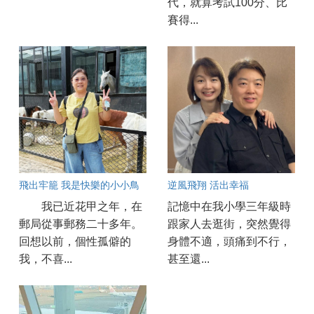
代，就算考試100分、比
賽得...
飛出牢籠 我是快樂的小小鳥
逆風飛翔 活出幸福
我已近花甲之年，在
記憶中在我小學三年級時
郵局從事郵務二十多年。
跟家人去逛街，突然覺得
回想以前，個性孤僻的
身體不適，頭痛到不行，
我，不喜...
甚至還...