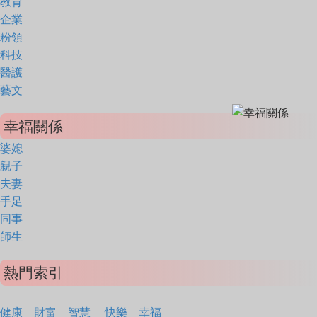
教育
企業
粉領
科技
醫護
藝文
幸福關係
婆媳
親子
夫妻
手足
同事
師生
熱門索引
健康
財富
智慧
快樂
幸福