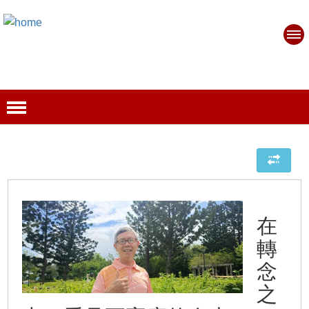
在
轉
念
之