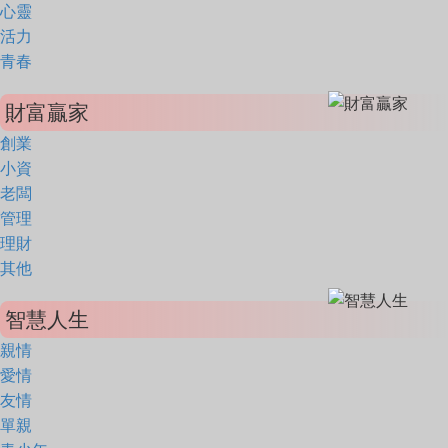
心靈
活力
青春
財富贏家
創業
小資
老闆
管理
理財
其他
智慧人生
親情
愛情
友情
單親