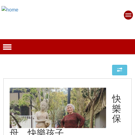
快
樂
保
母，快樂孩子