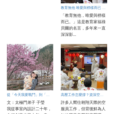
教育無他 唯愛與榜樣而已 美國特教老師陳冠蓉的教育實踐
「教育無他，唯愛與榜樣
而已。」這是教育家福祿
貝爾的名言，多年來一直
深深影...
從「今天我要戰鬥」到「今天是美好的一天」
高壓工作怎麼撐？資深空服員陳白菁分享解方
文：太極門弟子 子瑩
許多人嚮往翱翔天際的空
我從事室內設計二十年，
服員工作，但背後鮮為人