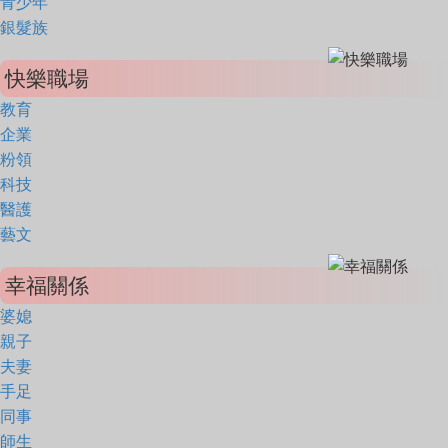
青少年
銀髮族
快樂職場
教育
企業
粉領
科技
醫護
藝文
幸福關係
婆媳
親子
夫妻
手足
同事
師生