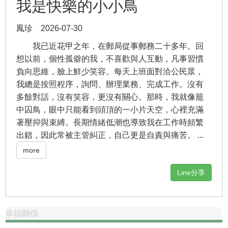
我是快樂的小小鳥
鳳珍 2026-07-30
我已近花甲之年，在郵局從事郵務二十多年。回
想以前，個性孤僻的我，不喜歡與人互動，凡事習慣
負向思維，臉上鮮少笑容。每天上班面對洽公民眾，
我總是按照程序，詢問、辦理業務、完成工作。沒有
多餘對話，沒有笑容，更沒有關心。那時，我就像籠
中囚鳥，眼中只能看到頭頂的一小片天空，心裡充滿
著壓抑與束縛。長期情緒低潮也導致我在工作時頻繁
出錯，因此常被主管糾正，自己更是自責與痛苦。 ...
more
Line分享
幸福關係