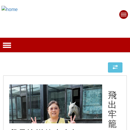
飛
出
牢
籠