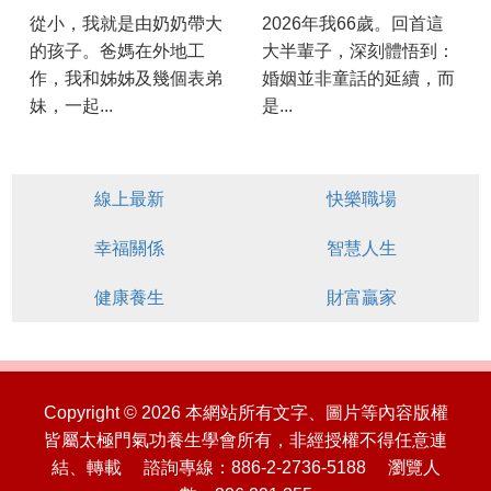
從小，我就是由奶奶帶大
2026年我66歲。回首這
的孩子。爸媽在外地工
大半輩子，深刻體悟到：
作，我和姊姊及幾個表弟
婚姻並非童話的延續，而
妹，一起...
是...
線上最新
快樂職場
幸福關係
智慧人生
健康養生
財富贏家
Copyright © 2026 本網站所有文字、圖片等內容版權
皆屬太極門氣功養生學會所有，非經授權不得任意連
結、轉載 諮詢專線：886-2-2736-5188 瀏覽人