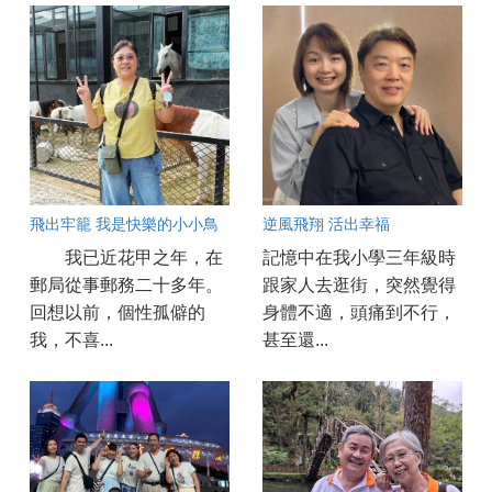
飛出牢籠 我是快樂的小小鳥
逆風飛翔 活出幸福
我已近花甲之年，在
記憶中在我小學三年級時
郵局從事郵務二十多年。
跟家人去逛街，突然覺得
回想以前，個性孤僻的
身體不適，頭痛到不行，
我，不喜...
甚至還...