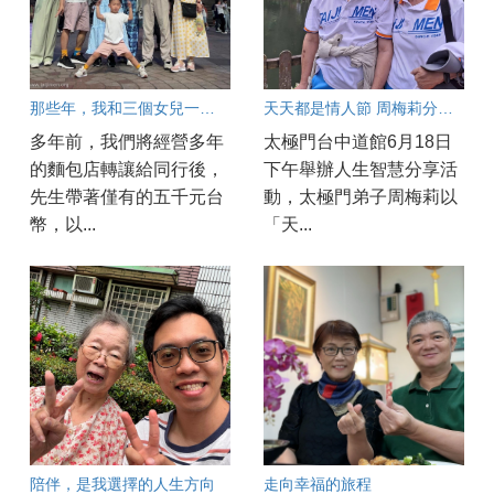
那些年，我和三個女兒一起成長
天天都是情人節 周梅莉分享婚姻保鮮之道
多年前，我們將經營多年
太極門台中道館6月18日
的麵包店轉讓給同行後，
下午舉辦人生智慧分享活
先生帶著僅有的五千元台
動，太極門弟子周梅莉以
幣，以...
「天...
陪伴，是我選擇的人生方向
走向幸福的旅程